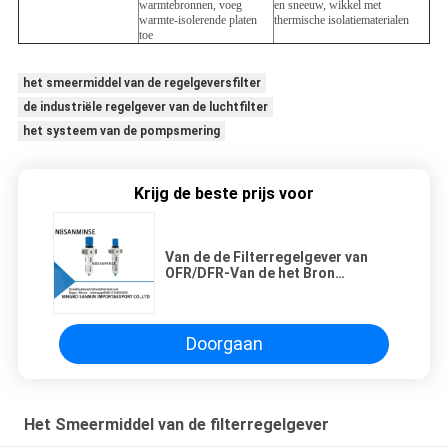
warmtebronnen, voeg
en sneeuw, wikkel met
warmte-isolerende platen
thermische isolatiematerialen
toe
het smeermiddel van de regelgeversfilter
de industriële regelgever van de luchtfilter
het systeem van de pompsmering
Krijg de beste prijs voor
Van de de Filterregelgever van
OFR/DFR-Van de het Bron
smeermiddellucht Materiaalfrl
Sanmin Festo Type
Doorgaan
Het Smeermiddel van de filterregelgever