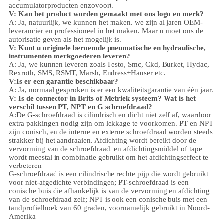
accumulator
producten enzovoort.
V: Kan het product worden gemaakt met ons logo en merk?
A: Ja, natuurlijk, we kunnen het maken. we zijn al jaren OEM-
leverancier en professioneel in het maken. Maar u moet ons de
autorisatie geven als het mogelijk is.
V: Kunt u originele beroemde pneumatische en hydraulische,
instrumenten merkgoederen leveren?
A: Ja, we kunnen leveren zoals Festo, Smc, Ckd, Burket, Hydac,
Rexroth, SMS, RSMT, Marsh, Endress+Hauser etc.
V:
Is er een garantie beschikbaar?
A: Ja, normaal gesproken is er een kwaliteitsgarantie van één jaar.
V: Is de connector in Brits of Metriek systeem? Wat is het
verschil tussen PT, NPT en G schroefdraad?
A:
De G-schroefdraad is cilindrisch en dicht niet zelf af, waardoor
extra pakkingen nodig zijn om lekkage te voorkomen. PT en NPT
zijn conisch, en de interne en externe schroefdraad worden steeds
strakker bij het aandraaien. Afdichting wordt bereikt door de
vervorming van de schroefdraad, en afdichtingsmiddel of tape
wordt meestal in combinatie gebruikt om het afdichtingseffect te
verbeteren
G-schroefdraad is een cilindrische rechte pijp die wordt gebruikt
voor niet-afgedichte verbindingen; PT-schroefdraad is een
conische buis die afhankelijk is van de vervorming en afdichting
van de schroefdraad zelf; NPT is ook een conische buis met een
tandprofielhoek van 60 graden, voornamelijk gebruikt in Noord-
Amerika