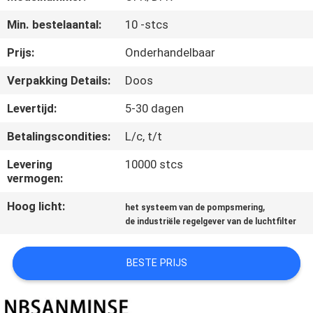
CONTACTEER
Min. bestelaantal:
10 -stcs
ONS
Prijs:
Onderhandelbaar
NIEUWS
Verpakking Details:
Doos
Levertijd:
5-30 dagen
VERZOEK
Betalingscondities:
L/c, t/t
OM EEN
CITAAT
Levering
10000 stcs
vermogen:
Hoog licht:
,
SITEMAP
het systeem van de pompsmering
de industriële regelgever van de luchtfilter
PRIVACYBELEID
BESTE PRIJS