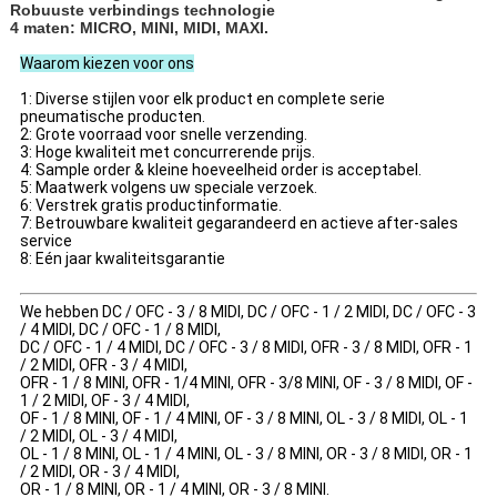
Robuuste verbindings technologie
4 maten: MICRO, MINI, MIDI, MAXI.
Waarom kiezen voor ons
1: Diverse stijlen voor elk product en complete serie
pneumatische producten.
2: Grote voorraad voor snelle verzending.
3: Hoge kwaliteit met concurrerende prijs.
4: Sample order & kleine hoeveelheid order is acceptabel.
5: Maatwerk volgens uw speciale verzoek.
6: Verstrek gratis productinformatie.
7: Betrouwbare kwaliteit gegarandeerd en actieve after-sales
service
8: Eén jaar kwaliteitsgarantie
We hebben DC / OFC - 3 / 8 MIDI, DC / OFC - 1 / 2 MIDI, DC / OFC - 3
/ 4 MIDI, DC / OFC - 1 / 8 MIDI,
DC / OFC - 1 / 4 MIDI, DC / OFC - 3 / 8 MIDI, OFR - 3 / 8 MIDI, OFR - 1
/ 2 MIDI, OFR - 3 / 4 MIDI,
OFR - 1 / 8 MINI, OFR - 1/4 MINI, OFR - 3/8 MINI, OF - 3 / 8 MIDI, OF -
1 / 2 MIDI, OF - 3 / 4 MIDI,
OF - 1 / 8 MINI, OF - 1 / 4 MINI, OF - 3 / 8 MINI, OL - 3 / 8 MIDI, OL - 1
/ 2 MIDI, OL - 3 / 4 MIDI,
OL - 1 / 8 MINI, OL - 1 / 4 MINI, OL - 3 / 8 MINI, OR - 3 / 8 MIDI, OR - 1
/ 2 MIDI, OR - 3 / 4 MIDI,
OR - 1 / 8 MINI, OR - 1 / 4 MINI, OR - 3 / 8 MINI.