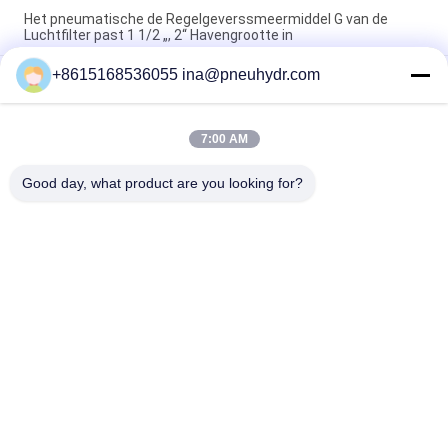
Het pneumatische de Regelgeverssmeermiddel G van de
Luchtfilter past 1 1/2 „, 2“ Havengrootte in
+8615168536055 ina@pneuhydr.com
SZLFG-Kwantitatieve de Automaat Hoge Betrouwbaarheid van
de Drukindicator
Het Vet Smerende Pomp 4 Mpa AC 380 Volt 50 Herz van
7:00 AM
NBSANMINSE SDR5-34Z met Overstromingsklep voor
Smeringssysteem
Good day, what product are you looking for?
populaire categorieën
Alle
Pneumatische 
Pneumatische 
Magneetventiel
Impulsklep
De Pneumatische 
Pneumatische 
Klep Van Hoekseat
Luchtvibrator
De Klep Van De 
Het Smeermiddel 
Messingssolenoïde
Van De 
Filterregelgever