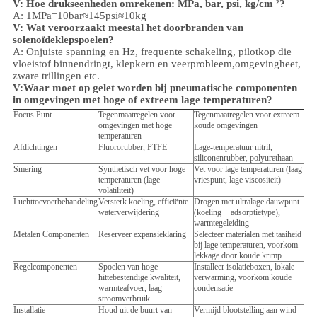
V: Hoe drukseenheden omrekenen: MPa, bar, psi, kg/cm ²?
A: 1MPa=10bar≈145psi≈10kg
V: Wat veroorzaakt meestal het doorbranden van
solenoïdeklepspoelen?
A: Onjuiste spanning en Hz, frequente schakeling, pilotkop die
vloeistof binnendringt, klepkern en veerprobleem,
omgeving
heet,
zware trillingen etc.
V:
Waar moet op gelet worden bij pneumatische componenten
in omgevingen met hoge of extreem lage temperaturen?
Focus Punt
Tegenmaatregelen voor
Tegenmaatregelen voor extreem
omgevingen met hoge
koude omgevingen
temperaturen
Afdichtingen
Fluororubber, PTFE
Lage-temperatuur nitril,
siliconenrubber, polyurethaan
Smering
Synthetisch vet voor hoge
Vet voor lage temperaturen (laag
temperaturen (lage
vriespunt, lage viscositeit)
volatiliteit)
Luchttoevoerbehandeling
Versterk koeling, efficiënte
Drogen met ultralage dauwpunt
waterverwijdering
(koeling + adsorptietype),
warmtegeleiding
Metalen Componenten
Reserveer expansieklaring
Selecteer materialen met taaiheid
bij lage temperaturen, voorkom
lekkage door koude krimp
Regelcomponenten
Spoelen van hoge
Installeer isolatieboxen, lokale
hittebestendige kwaliteit,
verwarming, voorkom koude
warmteafvoer, laag
condensatie
stroomverbruik
Installatie
Houd uit de buurt van
Vermijd blootstelling aan wind