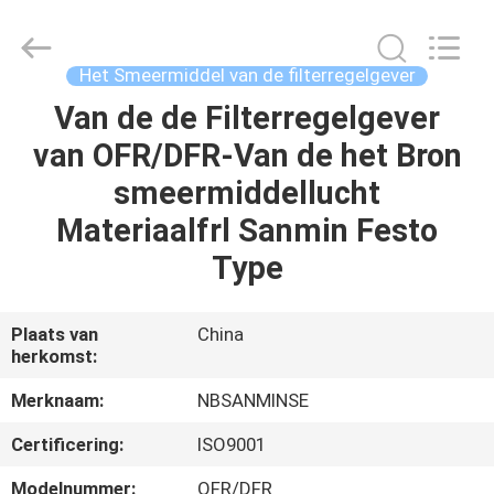
Sanmin
Import
And
Export
Co.,Ltd..
Het Smeermiddel van de filterregelgever
All
Rights
Reserved.
Van de de Filterregelgever
HUIS
van OFR/DFR-Van de het Bron
PRODUCTEN
smeermiddellucht
Materiaalfrl Sanmin Festo
ONGEVEER
Type
ONS
Plaats van
China
herkomst:
FABRIEKSREIS
Merknaam:
NBSANMINSE
KWALITEITSCONTROLE
Certificering:
ISO9001
Modelnummer:
OFR/DFR