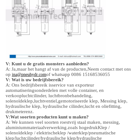
V: Kunt u de gratis monsters aanbieden?
A: Ja,
maar het hangt af van de producten,
Neem contact met ons
op
of whatsapp 0086 15168536055
ina@pneuhydr.com
V: Wat is uw bedrijfsbereik?
A: Ons bedrijfsbereik is
service van exporteur
automatiseringsonderdelen met volle container, en
verkoop
luchtcilinder, luchtbronbehandeling,
solenoïdeklep,
luchtventiel,
gemotoriseerde klep,
Messing klep,
hydraulische klep, hydraulische cilinder,
lucht en olie
fitting
,
drukmeter
enz.
V:
W
at soorten producten kunt u maken?
A: We kunnen veel soorten roestvrij staal maken
,
messing,
aluminium
materiaalverwerking.
zoals hoge
druk
Klep /
solenoïdeklep / elektrischeklep /
waterklep/
pneumatische
klep
/
luchtcilinder
/hydraulische klep/hydraulische