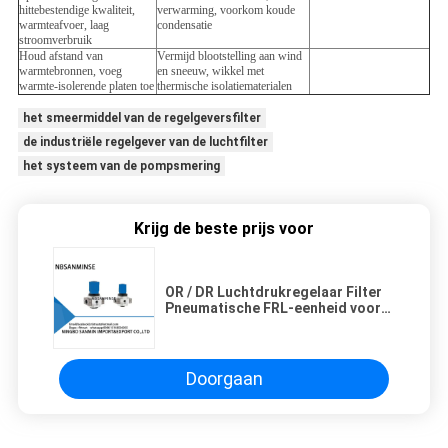
hittebestendige kwaliteit,
verwarming, voorkom koude
warmteafvoer, laag
condensatie
stroomverbruik
Houd afstand van
Vermijd blootstelling aan wind
warmtebronnen, voeg
en sneeuw, wikkel met
warmte-isolerende platen toe
thermische isolatiematerialen
het smeermiddel van de regelgeversfilter
de industriële regelgever van de luchtfilter
het systeem van de pompsmering
Krijg de beste prijs voor
OR / DR Luchtdrukregelaar Filter
Pneumatische FRL-eenheid voor
industriële machines
Doorgaan