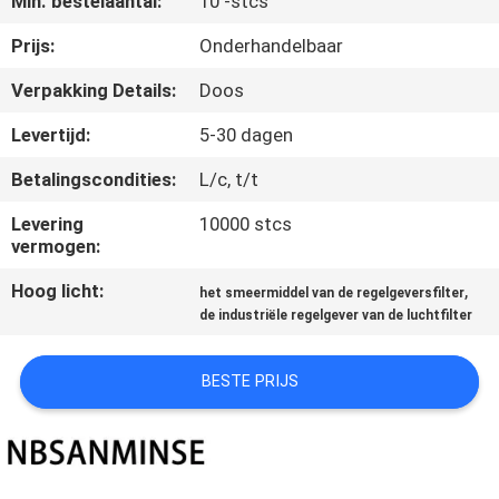
Min. bestelaantal:
10 -stcs
CONTACTEER
ONS
Prijs:
Onderhandelbaar
Verpakking Details:
Doos
NIEUWS
Levertijd:
5-30 dagen
Betalingscondities:
L/c, t/t
VERZOEK
OM EEN
Levering
10000 stcs
vermogen:
CITAAT
Hoog licht:
,
het smeermiddel van de regelgeversfilter
de industriële regelgever van de luchtfilter
SITEMAP
BESTE PRIJS
PRIVACYBELEID