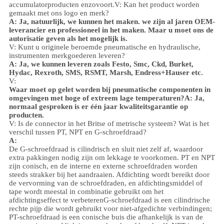
accumulator
producten enzovoort.
V: Kan het product worden
gemaakt met ons logo en merk?
A: Ja, natuurlijk, we kunnen het maken. we zijn al jaren OEM-
leverancier en professioneel in het maken. Maar u moet ons de
autorisatie geven als het mogelijk is.
V: Kunt u originele beroemde pneumatische en hydraulische,
instrumenten merkgoederen leveren?
A: Ja, we kunnen leveren zoals Festo, Smc, Ckd, Burket,
Hydac, Rexroth, SMS, RSMT, Marsh, Endress+Hauser etc.
V:
Waar moet op gelet worden bij pneumatische componenten in
omgevingen met hoge of extreem lage temperaturen?
A: Ja,
normaal gesproken is er één jaar kwaliteitsgarantie op
producten.
V: Is de connector in het Britse of metrische systeem? Wat is het
verschil tussen PT, NPT en G-schroefdraad?
A:
De G-schroefdraad is cilindrisch en sluit niet zelf af, waardoor
extra pakkingen nodig zijn om lekkage te voorkomen. PT en NPT
zijn conisch, en de interne en externe schroefdraden worden
steeds strakker bij het aandraaien. Afdichting wordt bereikt door
de vervorming van de schroefdraden, en afdichtingsmiddel of
tape wordt meestal in combinatie gebruikt om het
afdichtingseffect te verbeteren
G-schroefdraad is een cilindrische
rechte pijp die wordt gebruikt voor niet-afgedichte verbindingen;
PT-schroefdraad is een conische buis die afhankelijk is van de