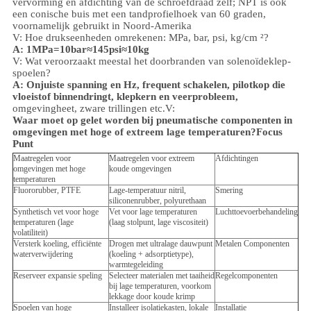
vervorming en afdichting van de schroefdraad zelf; NPT is ook
een conische buis met een tandprofielhoek van 60 graden,
voornamelijk gebruikt in Noord-Amerika
V: Hoe drukseenheden omrekenen: MPa, bar, psi, kg/cm ²?
A: 1MPa=10bar≈145psi≈10kg
V: Wat veroorzaakt meestal het doorbranden van solenoïdeklep-
spoelen?
A: Onjuiste spanning en Hz, frequent schakelen, pilotkop die
vloeistof binnendringt, klepkern en veerprobleem,
omgeving
heet, zware trillingen etc.
V:
Waar moet op gelet worden bij pneumatische componenten in
omgevingen met hoge of extreem lage temperaturen?
Focus
Punt
Maatregelen voor
Maatregelen voor extreem
Afdichtingen
omgevingen met hoge
koude omgevingen
temperaturen
Fluororubber, PTFE
Lage-temperatuur nitril,
Smering
siliconenrubber, polyurethaan
Synthetisch vet voor hoge
Vet voor lage temperaturen
Luchttoevoerbehandeling
temperaturen (lage
(laag stolpunt, lage viscositeit)
volatiliteit)
Versterk koeling, efficiënte
Drogen met ultralage dauwpunt
Metalen Componenten
waterverwijdering
(koeling + adsorptietype),
warmtegeleiding
Reserveer expansie speling
Selecteer materialen met taaiheid
Regelcomponenten
bij lage temperaturen, voorkom
lekkage door koude krimp
Spoelen van hoge
Installeer isolatiekasten, lokale
Installatie