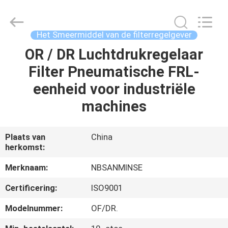
Sanmin
Import
And
Export
Co.,Ltd..
Het Smeermiddel van de filterregelgever
All
Rights
Reserved.
OR / DR Luchtdrukregelaar
HUIS
Filter Pneumatische FRL-
PRODUCTEN
eenheid voor industriële
machines
ONGEVEER
ONS
Plaats van
China
herkomst:
FABRIEKSREIS
Merknaam:
NBSANMINSE
Certificering:
ISO9001
KWALITEITSCONTROLE
Modelnummer:
OF/DR.