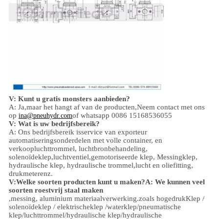
V: Kunt u gratis monsters aanbieden?
A: Ja,
maar het hangt af van de producten,
Neem contact met ons
op
of whatsapp 0086 15168536055
ina@pneuhydr.com
V: Wat is uw bedrijfsbereik?
A: Ons bedrijfsbereik is
service van exporteur
automatiseringsonderdelen met volle container, en
verkoop
luchttrommel, luchtbronbehandeling,
solenoïdeklep,
luchtventiel,
gemotoriseerde klep,
Messingklep,
hydraulische klep, hydraulische trommel,
lucht en olie
fitting
,
drukmeter
enz.
V:
Welke soorten producten kunt u maken?
A: We kunnen veel
soorten roestvrij staal maken
,
messing, aluminium
materiaalverwerking.
zoals hoge
druk
Klep /
solenoïdeklep / elektrischeklep /
waterklep/
pneumatische
klep
/
luchttrommel
/hydraulische klep/hydraulische