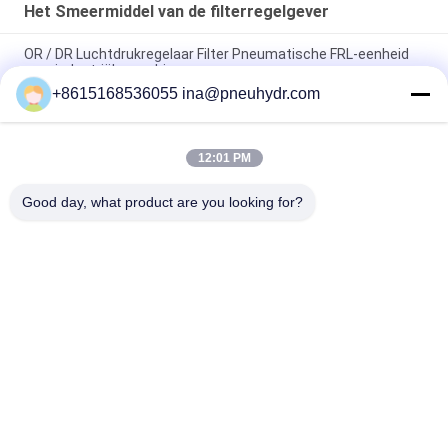
Het Smeermiddel van de filterregelgever
OR / DR Luchtdrukregelaar Filter Pneumatische FRL-eenheid
voor industriële machines
+8615168536055 ina@pneuhydr.com
Precision Electronic Air Regulator G1/8 1/4 3/8 1/2
Pneumatische componenten IR2000
12:01 PM
Pneumatische luchtfilter regulator glijmiddel G draad 1 1 / 2
inch 2 inch grote lucht regulator
Good day, what product are you looking for?
populaire categorieën
Alle
Pneumatische 
Pneumatische 
Magneetventiel
Impulsklep
De Pneumatische 
Pneumatische 
Klep Van Hoekseat
Luchtvibrator
De Klep Van De 
Het Smeermiddel 
Messingssolenoïde
Van De 