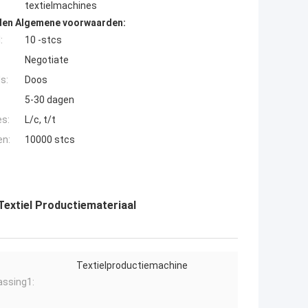
textielmachines
den Algemene voorwaarden:
:
10 -stcs
Negotiate
s:
Doos
5-30 dagen
es:
L/c, t/t
en:
10000 stcs
extiel Productiemateriaal
Textielproductiemachine
ssing1: