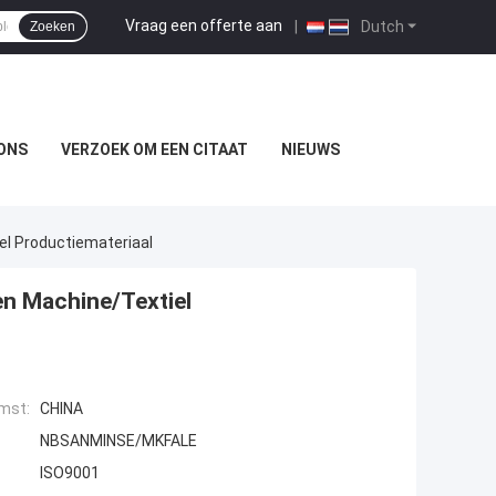
Vraag een offerte aan
|
Dutch
Zoeken
ONS
VERZOEK OM EEN CITAAT
NIEUWS
el Productiemateriaal
en Machine/Textiel
mst:
CHINA
NBSANMINSE/MKFALE
ISO9001