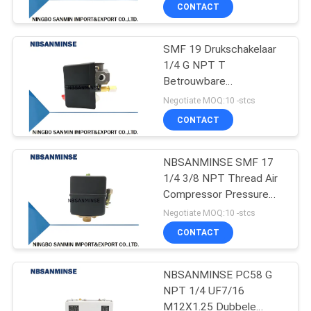
Reset Lucht Water
CONTACTEER
CONTACT
Drukschakelaar
ONS
NBSANMINSE
SMF 19 Drukschakelaar
13
1/4 G NPT T
NIEUWS
Betrouwbare
De pneumatische
besturingsschakelaar
Negotiate MOQ:10 -stcs
Klep van Hoekseat
voor
VERZOEK
CONTACT
luchtcompressorpomp
OM EEN
NBSANMINSE
CITAAT
NBSANMINSE SMF 17
1/4 3/8 NPT Thread Air
Compressor Pressure
SITEMAP
21
Switch 8-10bar 8-12bar
Negotiate MOQ:10 -stcs
9-12.5bar 13-16bar
Pneumatische
CONTACT
PRIVACYBELEID
Luchtvibrator
NBSANMINSE PC58 G
NPT 1/4 UF7/16
M12X1.25 Dubbele