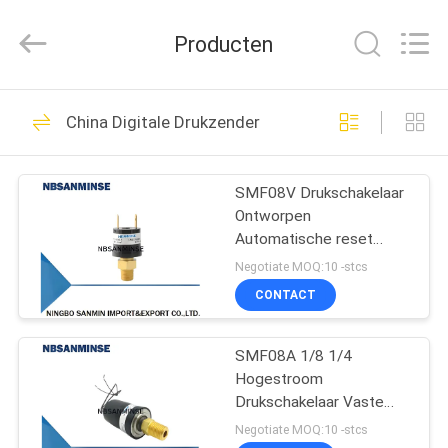
Sanmin
Import
And
Producten
Export
Co.,Ltd..
All
Rights
Reserved.
HUIS
574
China Digitale Drukzender
Pneumatische
PRODUCTEN
magneetventiel
SMF08V Drukschakelaar
Ontworpen
ONGEVEER
Automatische reset
ONS
Kleine
Negotiate MOQ:10 -stcs
vacuümonderdelen In
CONTACT
vacuümomgeving
62
FABRIEKSREIS
Pneumatische
SMF08A 1/8 1/4
Hogestroom
KWALITEITSCONTROLE
Impulsklep
Drukschakelaar Vaste
Instelpunt Automatische
Negotiate MOQ:10 -stcs