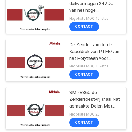
duikvermogen 24VDC
van het hoge
75
Prestatiesniveau voor
Negotiate MOQ:10 -stcs
Niveaugebied
Pneumatische
CONTACT
Luchtcilinder
De Zender van de de
Kabeldruk van PTFE/van
het Polytheen voor
Niveaumeting
Negotiate MOQ:10 -stcs
CONTACT
174
pneumatische
SMPB860 de
Zenderroestvrij staal Nat
luchtmontage
gemaakte Delen Met
duikvermogen van het
Negotiate MOQ:20
reeksniveau
CONTACT