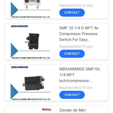
drukschakelaars in lucht
Negotiate MOQ:10 -stcs
en water met twee
CONTACT
drukinstellingsplaatsen in
38
één schakelaar
de klep van de
SMF 10 1/4 G NPT Air
Compressor Pressure
messingssolenoïde
Switch For Easy
Mounting Of Valve And
Negotiate MOQ:10 -stcs
Gauges Air Pressure
CONTACT
Switch NBSANMINSE
NBSANMINSE SMF10L
84
1/4 NPT
Het Smeermiddel
luchtcompressor
drukschakelaar voorkomt
Negotiate MOQ:10 -stcs
van de
dat de compressoren
CONTACT
onder belasting starten
filterregelgever
Zender de Met