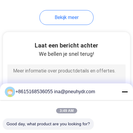
80
Bekijk meer
HVAC-klep
Laat een bericht achter
We bellen je snel terug!
81
Vloeibare Drukmaat
+8615168536055 ina@pneuhydr.com
3:49 AM
Good day, what product are you looking for?