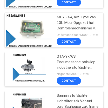
straalklep SBFEC voor de
CONTACTEER
CONTACT
collectorsysteem g1-1/2
ONS
G2 g2-1/2 G3 G4 van het
Zakstof
MCY - 64, het Type van
13
20L Muur Opgezet het
NIEUWS
Controlemechanisme van
De pneumatische
het
Onderhandelbaar MOQ:10 -stcs
Klep van Hoekseat
Controlemechanismepcb
VERZOEK
CONTACT
van de Impuls Straalklep
OM EEN
Sterk Antijamming het
Werk Vermogen
CITAAT
QTA-Y-76S
Pneumatische polsklep
industrie stofdichte
SITEMAP
21
staalfabriek Asco-type
Negotiate MOQ:10 -stcs
Groot formaat
Pneumatische
CONTACT
PRIVACYBELEID
Luchtvibrator
Sanmin stofdichte
luchtfilter zak Venturi
buis Baghouse zak frame