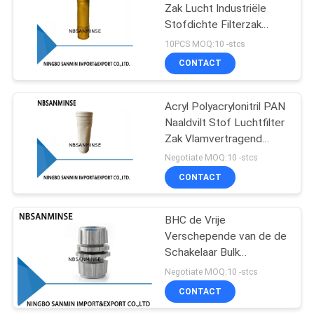
Zak Lucht Industriële
Stofdichte Filterzak
75
260C Stofdichte
10PCS MOQ:10 -stcs
Baghouse filterzakken
Pneumatische
CONTACT
Luchtcilinder
Acryl Polyacrylonitril PAN
Naaldvilt Stof Luchtfilter
Zak Vlamvertragend
Stofdicht Baghouse
Negotiate MOQ:10 -stcs
filterzakken
CONTACT
174
pneumatische
BHC de Vrije
Verschepende van de de
luchtmontage
Schakelaar Bulk
Hoofdschakelaar van de
Negotiate MOQ:10 -stcs
Slijtagemuur van de het
CONTACT
Luchtkussen