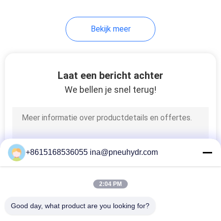
Zuiveringsinstallatie Klep
van het de
80
Klepdiafragma van Pluse
Bekijk meer
HVAC-klep
Laat een bericht achter
We bellen je snel terug!
81
Vloeibare Drukmaat
+8615168536055 ina@pneuhydr.com
2:04 PM
Good day, what product are you looking for?