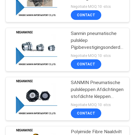
Negotiate MOQ:10 -stcs
CONTACT
38
de klep van de
Sanmin pneumatische
pulsklep
messingssolenoïde
Pijpbevestigingsonderdelen
Connector
Negotiate MOQ:10 -stcs
CONTACT
SANMIN Pneumatische
84
pulskleppen Afdichtingen
Het Smeermiddel
stofdichte kleppen
reparatieonderdelen
Negotiate MOQ:10 -stcs
van de
ASCO GOYEN SBFEC
CONTACT
filterregelgever
Polyimide Fibre Naaldvilt