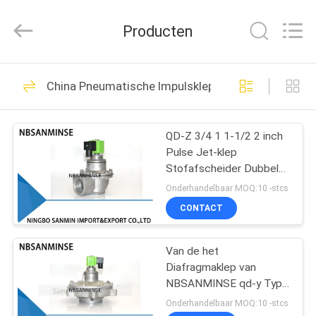
Sanmin
Import
And
Producten
Export
Co.,Ltd..
All
Rights
Reserved.
HUIS
574
China Pneumatische Impulsklep
Pneumatische
PRODUCTEN
magneetventiel
QD-Z 3/4 1 1-1/2 2 inch
Pulse Jet-klep
ONGEVEER
Stofafscheider Dubbele
ONS
afdichting Membraanklep
Onderhandelbaar MOQ:10 -stcs
SBFEC-type
CONTACT
62
FABRIEKSREIS
Pneumatische
Van de het
Diafragmaklep van
KWALITEITSCONTROLE
Impulsklep
NBSANMINSE qd-y Type
van de Impuls het
Onderhandelbaar MOQ:10 -stcs