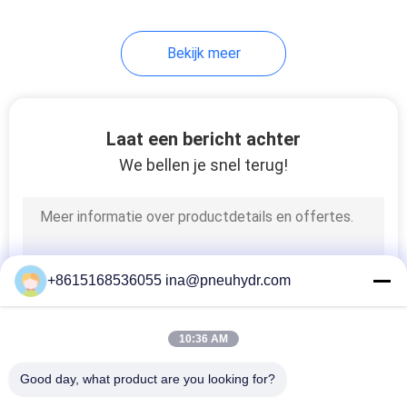
80
Bekijk meer
HVAC-klep
Laat een bericht achter
We bellen je snel terug!
81
Vloeibare Drukmaat
+8615168536055 ina@pneuhydr.com
10:36 AM
Good day, what product are you looking for?