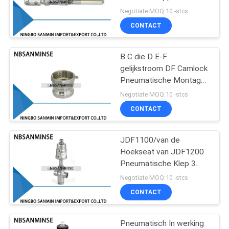
Model van JDF1000 I
Negotiate MOQ:10 -stcs
CONTACT
38
de klep van de
B C die D E-F
gelijkstroom DF Camlock
messingssolenoïde
Pneumatische Montage
NBSANMINSE koppelen
Negotiate MOQ:10 -stcs
CONTACT
JDF1100/van de
84
Hoekseat van JDF1200
Het Smeermiddel
Pneumatische Klep 3
Machine van het de Klep
Negotiate MOQ:10 -stcs
van de
de Dubbelwerkende
CONTACT
Voedsel van de
filterregelgever
Manierhoek
Pneumatisch In werking