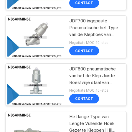
Manierroestvrije staal
CONTACTEER
CONTACT
voor het Gas van de
ONS
Luchtolie het Vullen
Machinestikstof
JDF700 ingepaste
13
Pneumatische het Type
NIEUWS
van de Klephoek van
De pneumatische
Hoekseat Controleklep
Negotiate MOQ:10 -stcs
Klep van Hoekseat
VERZOEK
CONTACT
OM EEN
CITAAT
JDF800 pneumatische
van het de Klep Juiste
Roestvrije staal van
SITEMAP
21
Hoekseat de Hoekklep
Negotiate MOQ:10 -stcs
Pneumatische
CONTACT
PRIVACYBELEID
Luchtvibrator
Het lange Type van
Lengte Vullende Hoek
Gezette Kleppen II III