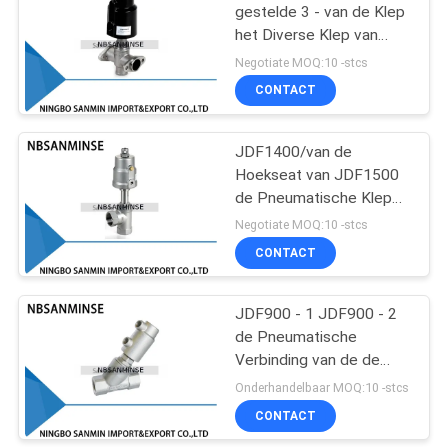
gestelde 3 - van de Klep
het Diverse Klep van
75
Seat van de Manierhoek
Negotiate MOQ:10 -stcs
Type JDF1300
Pneumatische
CONTACT
Luchtcilinder
JDF1400/van de
Hoekseat van JDF1500
de Pneumatische Klep
SS 304 Pneumatische
Negotiate MOQ:10 -stcs
Afvoerkanaalklep
CONTACT
174
pneumatische
JDF900 - 1 JDF900 - 2
de Pneumatische
luchtmontage
Verbinding van de de
Klep Verticale Vullende
Onderhandelbaar MOQ:10 -stcs
Draad van Hoekseat
CONTACT