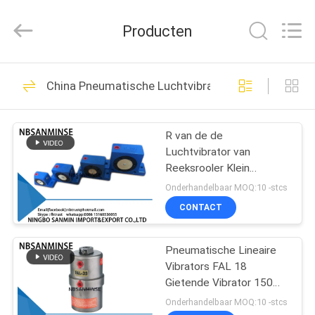
Sanmin
Import
And
Producten
Export
Co.,Ltd..
All
Rights
Reserved.
HUIS
574
China Pneumatische Luchtvibrator
Pneumatische
PRODUCTEN
magneetventiel
R van de de
Luchtvibrator van
ONGEVEER
Reeksrooler Klein
ONS
Industrieel Pneumatisch
Onderhandelbaar MOQ:10 -stcs
het Aluminiumlichaam
CONTACT
NBSANMINSE
62
FABRIEKSREIS
Pneumatische
Pneumatische Lineaire
Vibrators FAL 18
KWALITEITSCONTROLE
Impulsklep
Gietende Vibrator 150
van de lichaamslucht ℃
Onderhandelbaar MOQ:10 -stcs