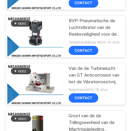
de Vultrechtervoer van
CONTACTEER
CONTACT
de
ONS
Temperatuurtransportband
BVP-Pneumatische de
13
Luchtvibrator van de
NIEUWS
Reeksveiligheid voor de
De pneumatische
Hamer van de de
Onderhandelbaar MOQ:10 -stcs
Klep van Hoekseat
Zuigervibrator van de
VERZOEK
CONTACT
vultrechterlucht
OM EEN
CITAAT
Van de de Turbinelucht
van GT Anticorrosion van
het de Vibratorroestvrije
SITEMAP
21
staal Vibrator
Negotiate MOQ:10 -stcs
Pneumatische
Pneumatische
CONTACT
componenten voor
PRIVACYBELEID
voedertransportband
Luchtvibrator
Groot van de de
Trillingseenheid van de
Machtspijpleiding