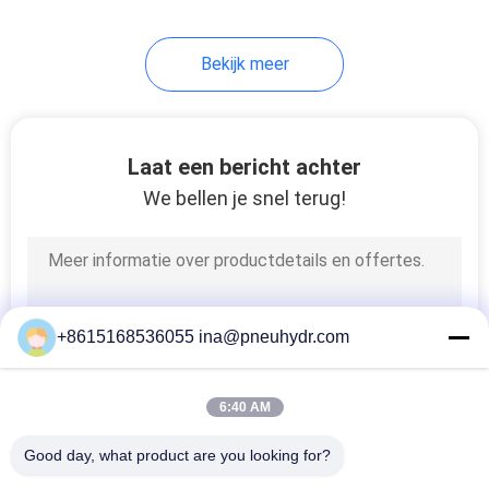
80
Bekijk meer
HVAC-klep
Laat een bericht achter
We bellen je snel terug!
81
Vloeibare Drukmaat
+8615168536055 ina@pneuhydr.com
6:40 AM
Good day, what product are you looking for?