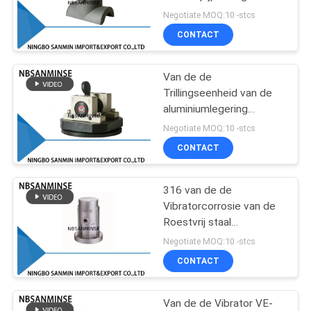
Pneumatisch van het B
Negotiate MOQ:10 -stcs
Richtingeffect Type 35 -
CONTACT
de Nominale Frequentie
38
van 120HZ
de klep van de
Van de de
Trillingseenheid van de
messingssolenoïde
aluminiumlegering
Pneumatische Hand de
Negotiate MOQ:10 -stcs
Klemvibrator k-10 Geen
CONTACT
Behoefteponsen
316 van de de
84
Vibratorcorrosie van de
Het Smeermiddel
Roestvrij staal
Pneumatische Lucht de
Negotiate MOQ:10 -stcs
van de
Weerstands Stabiele
CONTACT
Output
filterregelgever
Van de de Vibrator VE-