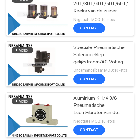
20T/30T/40T/50T/60T/80T
Reeks van de zuiger
75
Pneumatische Lucht de
Negotiate MOQ:10 -stcs
Lage
Pneumatische
CONTACT
Temperatuurweerstand
Luchtcilinder
voor Voedsel en industrie
Speciale Pneumatische
Solenoïdeklep
gelijkstroom/AC Voltage
G1/4“ voor Luchthamer
Onderhandelbaar MOQ:10 -stcs
een Typeb
CONTACT
174
pneumatische
Aluminium K 1/4 3/8
Pneumatische
luchtmontage
Luchtvibrator van de
Reeksbal
Negotiate MOQ:10 -stcs
CONTACT