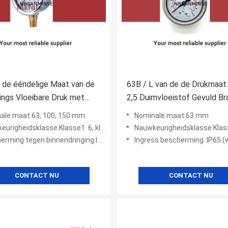
de ééndelige Maat van de
63B / L van de de Drukmaat
ings Vloeibare Druk met
2,5 Duimvloeistof Gevuld B
d Geval
de Laserlassen met Ce-Certi
ale maat:63, 100, 150 mm
Nominale maat:63 mm
gheidsklasse:Klasse1. 6, klasse1. 0 (φ ＞ 100 mm）
Nauwkeurigheidsklasse:Klass
ing tegen binnendringing:IP65 (weer strak)
Ingress bescherming.:IP65 (wee
CONTACT NU
CONTACT NU