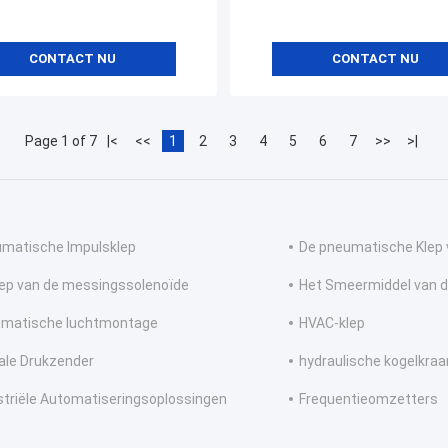
CONTACT NU
CONTACT NU
Page 1 of 7
|<
<<
1
2
3
4
5
6
7
>>
>|
matische Impulsklep
De pneumatische Klep
lep van de messingssolenoïde
Het Smeermiddel van de
matische luchtmontage
HVAC-klep
tale Drukzender
hydraulische kogelkraa
striële Automatiseringsoplossingen
Frequentieomzetters