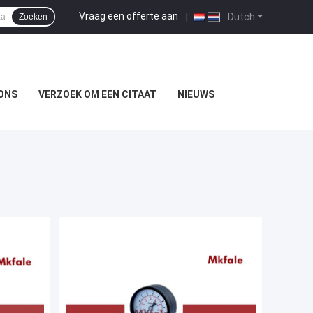
Vraag een offerte aan
|
Dutch
Zoeken
ONS
VERZOEK OM EEN CITAAT
NIEUWS