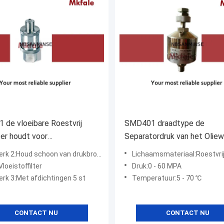
de vloeibare Roestvrij
SMD401 draadtype de
lter houdt voor
Separatordruk van het Oliew
strumenten Schoon
60 MPa Roestvrij staal
k 2:Houd schoon van drukbronnen
Lichaamsmateriaal:Roestvrij
loeistoffilter
Druk:0 - 60 MPA
rk 3:Met afdichtingen 5 st
Temperatuur:5 - 70 ℃
CONTACT NU
CONTACT NU