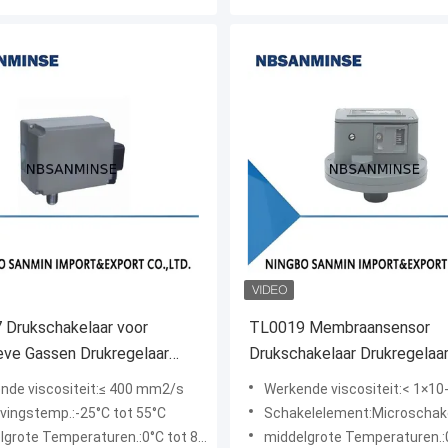
 Drukschakelaar voor
TL0019 Membraansensor
eve Gassen Drukregelaar
Drukschakelaar Drukregelaar
erbuis Sensor
25KPa Voor Neutrale Gasse
nde viscositeit:≤ 400 mm2/s
Werkende viscositeit:< 1×1
ingstemp.:-25°C tot 55°C
Schakelelement:Microschak
grote Temperaturen.:0°C tot 88°C
middelgrote Temperaturen.