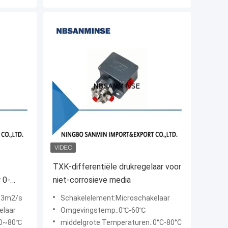
TXK-differentiële drukregelaar voor
 0-
niet-corrosieve media
n
0-3m2/s
Schakelelement:Microschakelaar
elaar
Omgevingstemp.:0℃-60℃
:0~80℃
middelgrote Temperaturen.:0°C-80°C