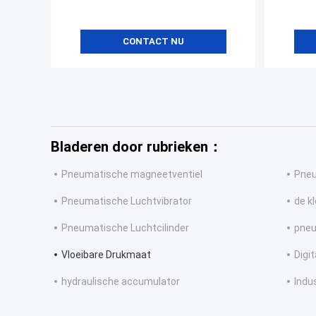
CONTACT NU
Bladeren door rubrieken：
Pneumatische magneetventiel
Pneu
Pneumatische Luchtvibrator
de k
Pneumatische Luchtcilinder
pneu
Vloeibare Drukmaat
Digi
hydraulische accumulator
Indu