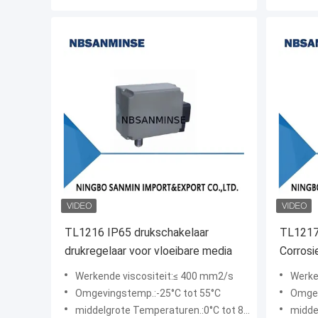
TL1216 IP65 drukschakelaar
TL1217
drukregelaar voor vloeibare media
Corrosi
met Ve
Werkende viscositeit:≤ 400 mm2/s
Werke
Omgevingstemp.:-25°C tot 55°C
Omgev
middelgrote Temperaturen.:0°C tot 88°C
middel