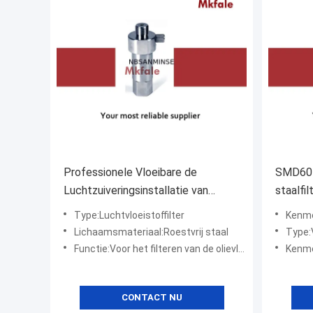
Professionele Vloeibare de
SMD601 
Luchtzuiveringsinstallatie van
staalfi
SMD701 SS voor Filter de
Drukin
Type:Luchtvloeistoffilter
Kenmer
Olievloeistof met Verbinding
Lichaamsmateriaal:Roestvrij staal
Type:V
Functie:Voor het filteren van de olievloeistof
Kenme
CONTACT NU