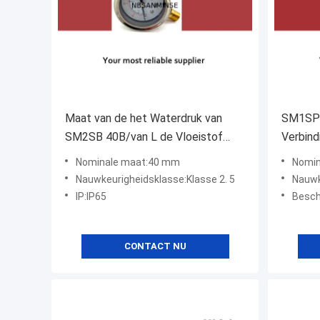
Maat van de het Waterdruk van
SM1SP 
SM2SB 40B/van L de Vloeistof
Verbind
Gevulde met twee Geschroefte
Geplooi
Nominale maat:40 mm
Nomin
Verbinding
Nauwkeurigheidsklasse:Klasse 2. 5
Nauwkeuri
IP:IP65
Bescherm
CONTACT NU