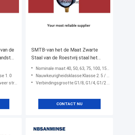
 van de
SMTB-van het de Maat Zwarte
randstof
Staal van de Roestvrij staal het
ficaat
Vloeibare Druk Geval
Nominale maat:40, 50, 63, 75, 100, 150, 200, 250 mm
G/NPT/Andere Draad
e 1. 0
Nauwkeurigheidsklasse:Klasse 2. 5 / Klasse 1 . 6
r strak)
Verbindingsgrootte:G1/8, G1/4, G1/2 of NPT of andere
CONTACT NU