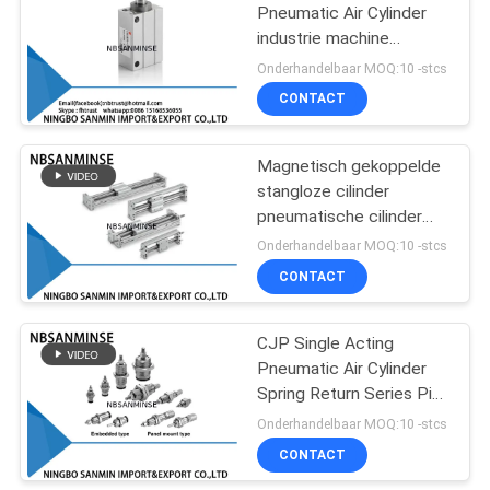
Pneumatic Air Cylinder
industrie machine
75
automatische
Onderhandelbaar MOQ:10 -stcs
productielijn
Pneumatische
CONTACT
Luchtcilinder
Magnetisch gekoppelde
stangloze cilinder
pneumatische cilinder
glijlager hoge kwaliteit
Onderhandelbaar MOQ:10 -stcs
CONTACT
174
pneumatische
CJP Single Acting
Pneumatic Air Cylinder
luchtmontage
Spring Return Series Pin
Cylinder textielmachine
Onderhandelbaar MOQ:10 -stcs
CONTACT