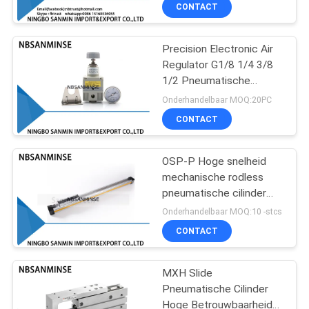
machines
CONTACTEER
CONTACT
ONS
Precision Electronic Air
13
Regulator G1/8 1/4 3/8
NIEUWS
1/2 Pneumatische
De pneumatische
componenten IR2000
Onderhandelbaar MOQ:20PC
Klep van Hoekseat
VERZOEK
CONTACT
OM EEN
CITAAT
OSP-P Hoge snelheid
mechanische rodless
pneumatische cilinder
SITEMAP
21
met geleiderail 10-80mm
Onderhandelbaar MOQ:10 -stcs
dubbelwerkend voor
Pneumatische
CONTACT
machine-industrie
PRIVACYBELEID
Luchtvibrator
MXH Slide
Pneumatische Cilinder
Hoge Betrouwbaarheid