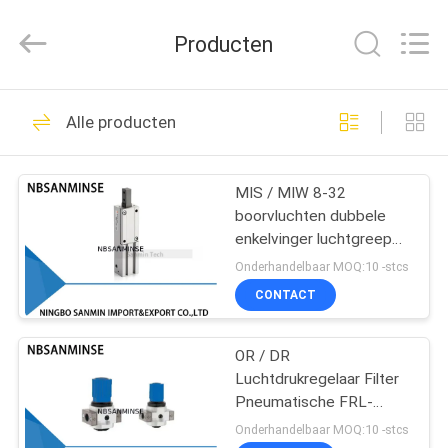
Sanmin
Import
And
Producten
Export
Co.,Ltd..
All
Rights
Reserved.
HUIS
574
Alle producten
Pneumatische
PRODUCTEN
magneetventiel
MIS / MIW 8-32
boorvluchten dubbele
ONGEVEER
enkelvinger luchtgreep
ONS
pneumatische cilinder
Onderhandelbaar MOQ:10 -stcs
CONTACT
62
FABRIEKSREIS
Pneumatische
OR / DR
Luchtdrukregelaar Filter
KWALITEITSCONTROLE
Impulsklep
Pneumatische FRL-
eenheid voor industriële
Onderhandelbaar MOQ:10 -stcs