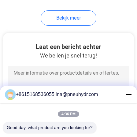
80
Bekijk meer
HVAC-klep
Laat een bericht achter
We bellen je snel terug!
81
Vloeibare Drukmaat
+8615168536055 ina@pneuhydr.com
4:36 PM
Good day, what product are you looking for?