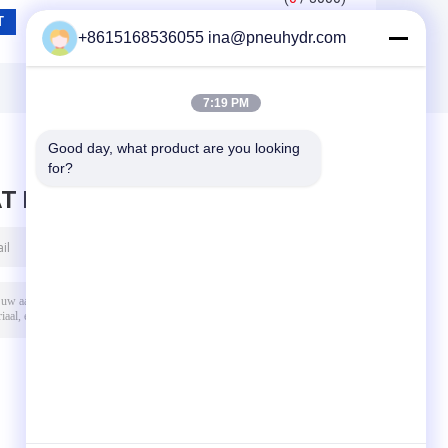
+8615168536055 ina@pneuhydr.com
7:19 PM
Good day, what product are you looking 
for?
T BERICHT ACHTER