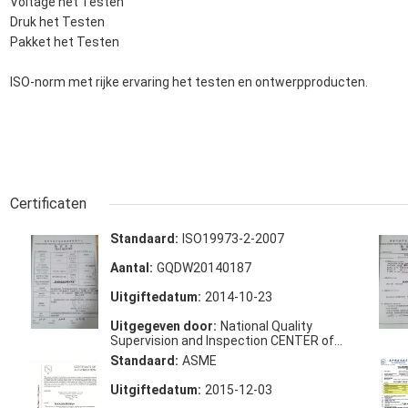
Voltage het Testen
Druk het Testen
Pakket het Testen
ISO-norm met rijke ervaring het testen en ontwerpproducten.
Certificaten
Standaard:
ISO19973-2-2007
Aantal:
GQDW20140187
Uitgiftedatum:
2014-10-23
Uitgegeven door:
National Quality
Supervision and Inspection CENTER of
Pneumatic Products
Standaard:
ASME
Uitgiftedatum:
2015-12-03