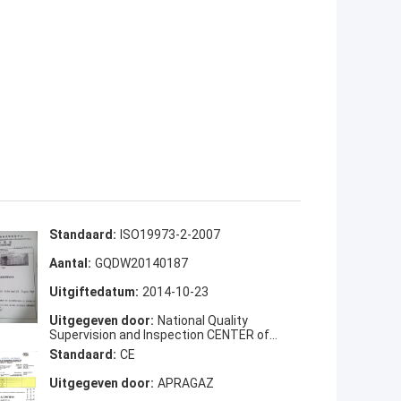
Standaard:
ISO19973-2-2007
Aantal:
GQDW20140187
Uitgiftedatum:
2014-10-23
Uitgegeven door:
National Quality
Supervision and Inspection CENTER of
Pneumatic Products
Standaard:
CE
Uitgegeven door:
APRAGAZ