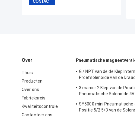
Over
Pneumatische magneetventi
G / NPT van de de Klep Inter
Thuis
Proefsolenoïde van de Draa
Producten
Pneumatische Solenoïde de
3 manier 2 Klep van de Posit
Over ons
3NV300 Reeks
Pneumatische Solenoïde 4V
Fabrieksreis
Reeksen Pneumatische Cont
SY5000 mini Pneumatische 
Kwaliteitscontrole
Positie 5/2 5/3 van de Solen
Contacteer ons
220VAC