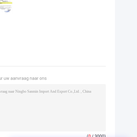
ur uw aanvraag naar ons
(
0
/ 3000)