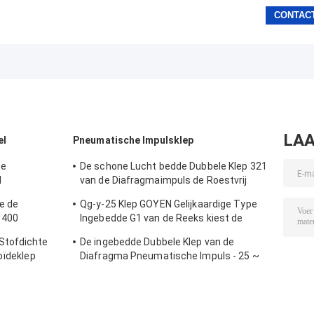
LAA
el
Pneumatische Impulsklep
ne
De schone Lucht bedde Dubbele Klep 321
d
van de Diafragmaimpuls de Roestvrij
 Klep4n300
staal inLente
ie de
Qg-y-25 Klep GOYEN Gelijkaardige Type
 400
Ingebedde G1 van de Reeks kiest de
roleklep
Pneumatische Impuls „Diafragma uit
Stofdichte
De ingebedde Dubbele Klep van de
oïdeklep
Diafragma Pneumatische Impuls - 25 ~
60 Temperatuur ℃