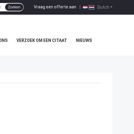
Vraag een offerte aan
|
Dutch
Zoeken
ONS
VERZOEK OM EEN CITAAT
NIEUWS