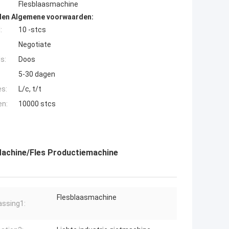
Flesblaasmachine
den Algemene voorwaarden:
:
10 -stcs
Negotiate
s:
Doos
5-30 dagen
es:
L/c, t/t
en:
10000 stcs
achine/Fles Productiemachine
Flesblaasmachine
ssing1: