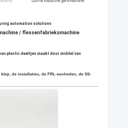
cation3:
Lichte industrie gietmachine
ring automation solutions
achine / flessenfabrieksmachine
van plastic deeltjes maakt door middel van
n klep, de installaties, de FRL-eenheden, de SS-