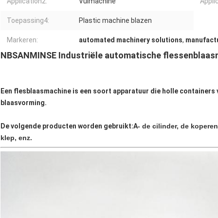
Application2:
Vulmachine
Appli
Toepassing4:
Plastic machine blazen
Markeren:
automated machinery solutions
,
manufactu
NBSANMINSE Industriële automatische flessenblaasm
Een flesblaasmachine is een soort apparatuur die holle containers 
blaasvorming.
De volgende producten worden gebruikt:A
- de cilinder, de kopere
klep, enz.