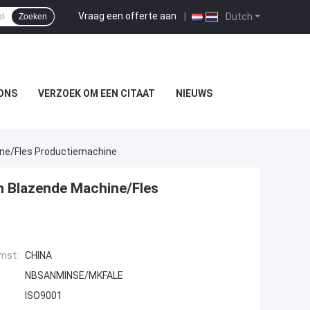
Vraag een offerte aan
|
Dutch
Zoeken
ONS
VERZOEK OM EEN CITAAT
NIEUWS
ne/Fles Productiemachine
n Blazende Machine/Fles
mst:
CHINA
NBSANMINSE/MKFALE
ISO9001