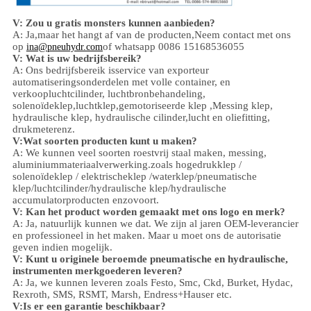
V: Zou u gratis monsters kunnen aanbieden?
A: Ja,
maar het hangt af van de producten,
Neem contact met ons
op
of whatsapp 0086 15168536055
ina@pneuhydr.com
V: Wat is uw bedrijfsbereik?
A: Ons bedrijfsbereik is
service van exporteur
automatiseringsonderdelen met volle container, en
verkoop
luchtcilinder, luchtbronbehandeling,
solenoïdeklep,
luchtklep,
gemotoriseerde klep ,
Messing klep,
hydraulische klep, hydraulische cilinder,
lucht en olie
fitting
,
drukmeter
enz.
V:
W
at soorten producten kunt u maken?
A: We kunnen veel soorten roestvrij staal maken
,
messing,
aluminium
materiaalverwerking.
zoals hoge
druk
klep /
solenoïdeklep / elektrischeklep /
waterklep/
pneumatische
klep
/
luchtcilinder
/hydraulische klep/hydraulische
accumulator
producten enzovoort.
V: Kan het product worden gemaakt met ons logo en merk?
A: Ja, natuurlijk kunnen we dat. We zijn al jaren OEM-leverancier
en professioneel in het maken. Maar u moet ons de autorisatie
geven indien mogelijk.
V: Kunt u originele beroemde pneumatische en hydraulische,
instrumenten merkgoederen leveren?
A: Ja, we kunnen leveren zoals Festo, Smc, Ckd, Burket, Hydac,
Rexroth, SMS, RSMT, Marsh, Endress+Hauser etc.
V:
Is er een garantie beschikbaar?