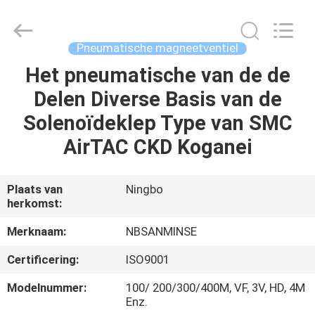
Sanmin
Import
And
Export
Co.,Ltd..
Pneumatische magneetventiel
All
Rights
Reserved.
Het pneumatische van de de
HUIS
Delen Diverse Basis van de
PRODUCTEN
Solenoïdeklep Type van SMC
AirTAC CKD Koganei
ONGEVEER
ONS
Plaats van
Ningbo
herkomst:
FABRIEKSREIS
Merknaam:
NBSANMINSE
Certificering:
ISO9001
KWALITEITSCONTROLE
Modelnummer:
100/ 200/300/400M, VF, 3V, HD, 4M
Enz.