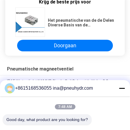
Krijg de beste prijs voor
Het pneumatische van de de Delen
Diverse Basis van de
Solenoïdeklep Type van SMC
AirTAC CKD Koganei
Doorgaan
Pneumatische magneetventiel
IP65 Waterdicht NAMUR Single Coil Solenoïde Valve 0.2 -
1.0Mpa 60°C NBR PUR Seal
+8615168536055 ina@pneuhydr.com
FV-L10 In-Line 5-Weg Pneumatische Magneetventiel M7
7:48 AM
DOOS-Lood - typ van de de Kleprol DC24V gelijkstroom 29W
van de Reekssolenoïde de Rol van de de Impulsklep
Good day, what product are you looking for?