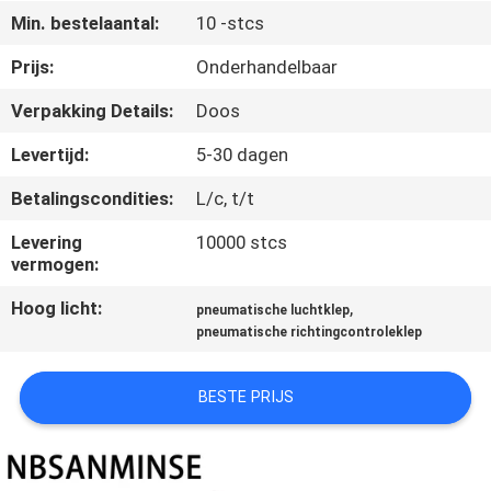
CONTACTEER
Min. bestelaantal:
10 -stcs
ONS
Prijs:
Onderhandelbaar
Verpakking Details:
Doos
NIEUWS
Levertijd:
5-30 dagen
VERZOEK
Betalingscondities:
L/c, t/t
OM EEN
Levering
10000 stcs
CITAAT
vermogen:
Hoog licht:
,
pneumatische luchtklep
SITEMAP
pneumatische richtingcontroleklep
PRIVACYBELEID
BESTE PRIJS