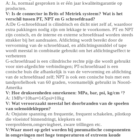
A: Ja, normaal gesproken is er één jaar kwaliteitsgarantie op
producten.
V: Is de connector in Brits of Metriek systeem? Wat is het
verschil tussen PT, NPT en G schroefdraad?
A:
De G-schroefdraad is cilindrisch en dicht niet zelf af, waardoor
extra pakkingen nodig zijn om lekkage te voorkomen. PT en NPT
zijn conisch, en de interne en externe schroefdraad worden steeds
strakker bij het aandraaien. Afdichting wordt bereikt door de
vervorming van de schroefdraad, en afdichtingsmiddel of tape
wordt meestal in combinatie gebruikt om het afdichtingseffect te
verbeteren
G-schroefdraad is een cilindrische rechte pijp die wordt gebruikt
voor niet-afgedichte verbindingen; PT-schroefdraad is een
conische buis die afhankelijk is van de vervorming en afdichting
van de schroefdraad zelf; NPT is ook een conische buis met een
tandprofielhoek van 60 graden, voornamelijk gebruikt in Noord-
Amerika
V: Hoe drukseenheden omrekenen: MPa, bar, psi, kg/cm ²?
A: 1MPa=10bar≈145psi≈10kg
V: Wat veroorzaakt meestal het doorbranden van de spoelen
van solenoïdekleppen?
A: Onjuiste spanning en frequentie, frequent schakelen, pilotkop
die vloeistof binnendringt, klepkern en
veerprobleem,
omgeving
heet, zware trillingen etc.
V:
Waar moet op gelet worden bij pneumatische componenten
in omgevingen met hoge temperaturen of extreem koude