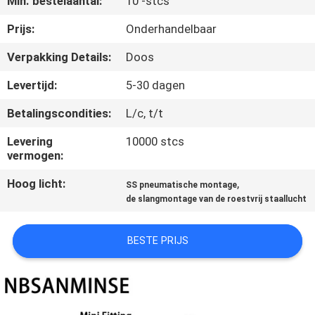
Min. bestelaantal:
10 -stcs
CONTACTEER
ONS
Prijs:
Onderhandelbaar
Verpakking Details:
Doos
NIEUWS
Levertijd:
5-30 dagen
Betalingscondities:
L/c, t/t
VERZOEK
OM EEN
Levering
10000 stcs
vermogen:
CITAAT
Hoog licht:
,
SS pneumatische montage
de slangmontage van de roestvrij staallucht
SITEMAP
BESTE PRIJS
PRIVACYBELEID