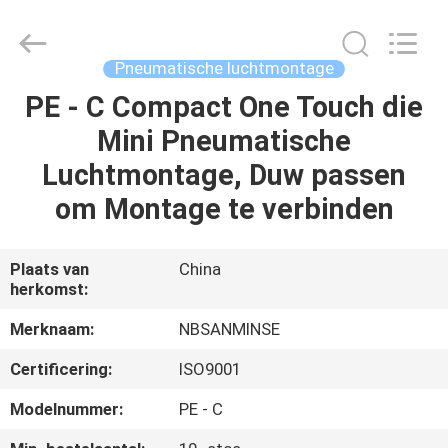
Sanmin
Import
And
Export
Co.,Ltd..
Pneumatische luchtmontage
All
Rights
Reserved.
PE - C Compact One Touch die
HUIS
Mini Pneumatische
PRODUCTEN
Luchtmontage, Duw passen
om Montage te verbinden
ONGEVEER
ONS
Plaats van
China
herkomst:
FABRIEKSREIS
Merknaam:
NBSANMINSE
Certificering:
ISO9001
KWALITEITSCONTROLE
Modelnummer:
PE - C