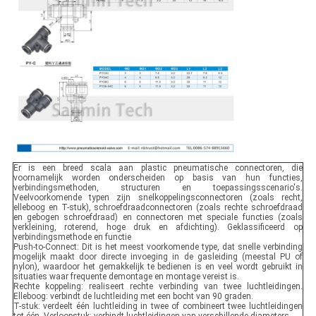
Er is een breed scala aan plastic pneumatische connectoren, die
voornamelijk worden onderscheiden op basis van hun functies,
verbindingsmethoden, structuren en toepassingsscenario's.
Veelvoorkomende typen zijn snelkoppelingsconnectoren (zoals recht,
elleboog en T-stuk), schroefdraadconnectoren (zoals rechte schroefdraad
en gebogen schroefdraad) en connectoren met speciale functies (zoals
verkleining, roterend, hoge druk en afdichting). Geklassificeerd op
verbindingsmethode en functie
Push-to-Connect: Dit is het meest voorkomende type, dat snelle verbinding
mogelijk maakt door directe invoeging in de gasleiding (meestal PU of
nylon), waardoor het gemakkelijk te bedienen is en veel wordt gebruikt in
situaties waar frequente demontage en montage vereist is.
Rechte koppeling: realiseert rechte verbinding van twee luchtleidingen.
Elleboog: verbindt de luchtleiding met een bocht van 90 graden.
T-stuk: verdeelt één luchtleiding in twee of combineert twee luchtleidingen