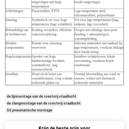
omgevingen met hoge
koude omgevingen
temperaturen
Afdichtingen
Fluororubber, PTFE
Lage-temperatuur nitril,
siliconenrubber, polyurethaan
Smering
Synthetisch vet voor hoge
Vet voor lage temperaturen (laag
temperaturen (lage volatiliteit)
stolpunt, lage viscositeit)
Behandeling van
Koeling versterken, efficiënte
Drogen met ultralage dauwpunt
de luchttoevoer
waterverwijdering
(koeling + adsorptietype),
warmtegeleiding
Metalen
Ruimte voor uitzetting
Selecteer materialen met taaiheid bij
componenten
reserveren
lage temperaturen, voorkom lekkage
door koude krimp
Regelcomponenten
Spoelen van hoge
Installeer isolatieboxen, lokale
hittebestendige kwaliteit,
verwarming, voorkom koude
warmteafvoer, laag
condensatie
stroomverbruik
Installatie
Houd uit de buurt van
Vermijd blootstelling aan wind en
warmtebronnen, voeg warmte-
sneeuw, wikkel met thermisch
isolerende platen toe
isolerende materialen
de lijnmontage van de roestvrij staallucht
de slangmontage van de roestvrij staallucht
SS pneumatische montage
Krijg de beste prijs voor