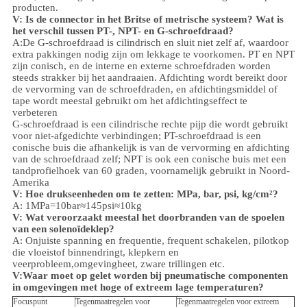
producten.
V: Is de connector in het Britse of metrische systeem? Wat is
het verschil tussen PT-, NPT- en G-schroefdraad?
A:
De G-schroefdraad is cilindrisch en sluit niet zelf af, waardoor
extra pakkingen nodig zijn om lekkage te voorkomen. PT en NPT
zijn conisch, en de interne en externe schroefdraden worden
steeds strakker bij het aandraaien. Afdichting wordt bereikt door
de vervorming van de schroefdraden, en afdichtingsmiddel of
tape wordt meestal gebruikt om het afdichtingseffect te
verbeteren
G-schroefdraad is een cilindrische rechte pijp die wordt gebruikt
voor niet-afgedichte verbindingen; PT-schroefdraad is een
conische buis die afhankelijk is van de vervorming en afdichting
van de schroefdraad zelf; NPT is ook een conische buis met een
tandprofielhoek van 60 graden, voornamelijk gebruikt in Noord-
Amerika
V: Hoe drukseenheden om te zetten: MPa, bar, psi, kg/cm²?
A: 1MPa=10bar≈145psi≈10kg
V: Wat veroorzaakt meestal het doorbranden van de spoelen
van een solenoïdeklep?
A: Onjuiste spanning en frequentie, frequent schakelen, pilotkop
die vloeistof binnendringt, klepkern en
veerprobleem,
omgeving
heet, zware trillingen etc.
V:
Waar moet op gelet worden bij pneumatische componenten
in omgevingen met hoge of extreem lage temperaturen?
Focuspunt
Tegenmaatregelen voor
Tegenmaatregelen voor extreem