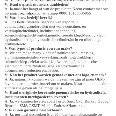
tot één. Verloopstuk: verbindt luchtleidingen van verschillende diameters.
V: Kunt u gratis monsters aanbieden?
A: Ja,
maar het hangt af van de producten,
Neem contact met ons
op
of whatsapp 0086 15168536055
ina@pneuhydr.com
V: Wat is uw bedrijfsbereik?
A: Ons bedrijfsbereik is
service van exporteur
automatiseringsonderdelen met volle container, en
verkoop
luchtcilinder, luchtbronbehandeling,
solenoïdeklep,
luchtventiel,
gemotoriseerde klep,
Messing klep,
hydraulische klep, hydraulische cilinder,
lucht en olie
fitting
,
drukmeter
etc.
V:
W
at types of products you can make?
A: We can make many kinds of stainless steel
,
messing,
aluminium
materialen verwerking.
zoals hoge
druk
klep /
solenoïdeklep / elektrische klep /
waterklep/
pneumatische
klep
/
luchtcilinder
/hydraulische klep/hydraulische
accumulator
producten enzovoort.
V: Kan het product worden gemaakt met ons logo en merk?
A: Ja, natuurlijk kunnen we dat maken. we zijn al jaren OEM-
leverancier en professioneel om te maken. Maar u moet ons de
autorisatie geven als het mogelijk is.
V: Kunt u originele beroemde pneumatische en hydraulische,
instrumenten merkgoederen leveren?
A: Ja, we kunnen leveren zoals Festo, Smc, Ckd, Burket, Hydac,
Rexroth, SMS, RSMT, Marsh, Endress+Hauser etc.
V:
Is er een garantie beschikbaar?
A: Ja, normaal gesproken is er één jaar kwaliteitsgarantie op