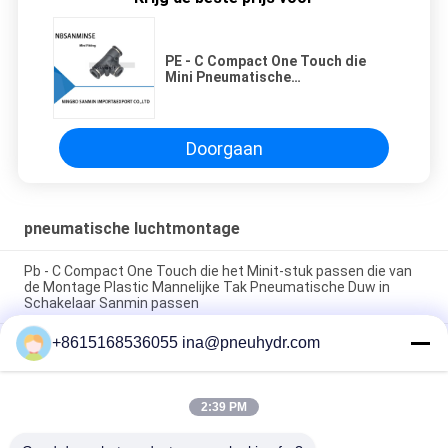
PE - C Compact One Touch die
Mini Pneumatische
Luchtmontage, Duw passen om
Montage te verbinden
Doorgaan
pneumatische luchtmontage
Pb - C Compact One Touch die het Minit-stuk passen die van
de Montage Plastic Mannelijke Tak Pneumatische Duw in
Schakelaar Sanmin passen
+8615168536055 ina@pneuhydr.com
NBSANMINSE van de de Montagegeluiddemper van de C
Pneumatische Lucht van de het Gaspedaalklep Pneumatische
het Messingsknalpot
2:39 PM
Messing van de de Luchtmontage van de Rcdraad KF het
Pneumatische met goede aardige vernikkeld