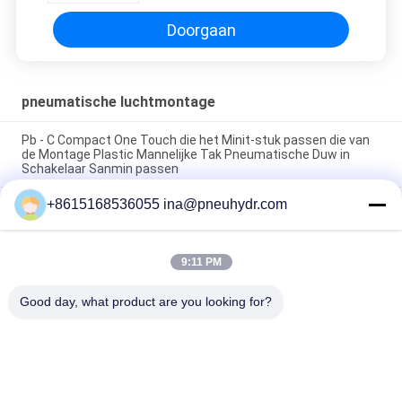
Montagelucht Schakelaar Sanmin
Doorgaan
pneumatische luchtmontage
Pb - C Compact One Touch die het Minit-stuk passen die van
de Montage Plastic Mannelijke Tak Pneumatische Duw in
Schakelaar Sanmin passen
+8615168536055 ina@pneuhydr.com
NBSANMINSE van de de Montagegeluiddemper van de C
Pneumatische Lucht van de het Gaspedaalklep Pneumatische
het Messingsknalpot
9:11 PM
Messing van de de Luchtmontage van de Rcdraad KF het
Pneumatische met goede aardige vernikkeld
Good day, what product are you looking for?
populaire categorieën
Alle
Pneumatische 
Pneumatische 