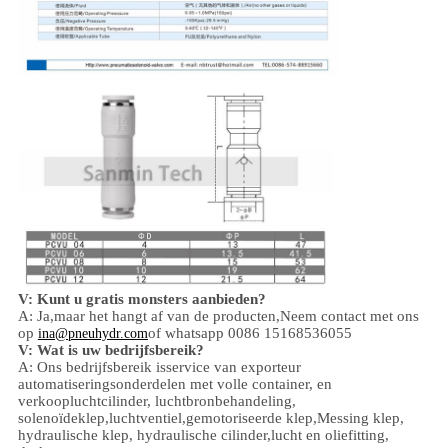
V: Kunt u gratis monsters aanbieden?
A: Ja,
maar het hangt af van de producten,
Neem contact met ons
op
of whatsapp 0086 15168536055
ina@pneuhydr.com
V: Wat is uw bedrijfsbereik?
A: Ons bedrijfsbereik is
service van exporteur
automatiseringsonderdelen met volle container, en
verkoop
luchtcilinder, luchtbronbehandeling,
solenoïdeklep,
luchtventiel,
gemotoriseerde klep,
Messing klep,
hydraulische klep, hydraulische cilinder,
lucht en olie
fitting
,