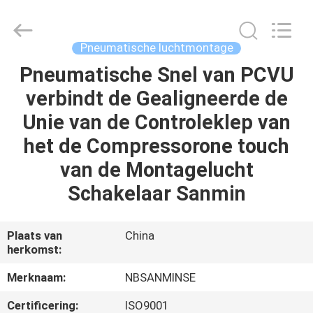
Sanmin
Import
And
Export
Co.,Ltd..
Pneumatische luchtmontage
All
Rights
Reserved.
Pneumatische Snel van PCVU
HUIS
verbindt de Gealigneerde de
PRODUCTEN
Unie van de Controleklep van
het de Compressorone touch
ONGEVEER
van de Montagelucht
ONS
Schakelaar Sanmin
FABRIEKSREIS
Plaats van
China
herkomst:
KWALITEITSCONTROLE
Merknaam:
NBSANMINSE
Certificering:
ISO9001