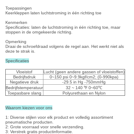
Toepassingen
Keerkleppen laten luchtstroming in één richting toe
Kenmerken
Specificaties: laten de luchtstroming in één richting toe, maar
stoppen in de omgekeerde richting.
Opmerking
Draai de schroefdraad volgens de regel aan. Het werkt niet als
deze te strak is.
Specificaties
Vloeistof
Lucht (geen andere gassen of vloeistoffen)
Bedrijfsdruk
0~150 psi 0~9.9kgf/cm2; (0-990kpa)
Negatieve druk
-29.5 in Hg -750mmHg
Bedrijfstemperatuur
32 ~ 140 ℉ 0~60℃
Toepasbare slang
Polyurethaan en Nylon
Waarom kiezen voor ons
1: Diverse stijlen voor elk product en volledig assortiment
pneumatische producten.
2: Grote voorraad voor snelle verzending.
3: Verstrek gratis productinformatie.