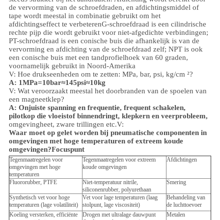
de vervorming van de schroefdraden, en afdichtingsmiddel of
tape wordt meestal in combinatie gebruikt om het
afdichtingseffect te verbeteren
G-schroefdraad is een cilindrische
rechte pijp die wordt gebruikt voor niet-afgedichte verbindingen;
PT-schroefdraad is een conische buis die afhankelijk is van de
vervorming en afdichting van de schroefdraad zelf; NPT is ook
een conische buis met een tandprofielhoek van 60 graden,
voornamelijk gebruikt in Noord-Amerika
V: Hoe drukseenheden om te zetten: MPa, bar, psi, kg/cm ²?
A: 1MPa=10bar≈145psi≈10kg
V: Wat veroorzaakt meestal het doorbranden van de spoelen van
een magneetklep?
A: Onjuiste spanning en frequentie, frequent schakelen,
pilotkop die vloeistof binnendringt, klepkern en veerprobleem,
omgeving
heet, zware trillingen etc.
V:
Waar moet op gelet worden bij pneumatische componenten in
omgevingen met hoge temperaturen of extreem koude
omgevingen?
Focuspunt
Tegenmaatregelen voor
Tegenmaatregelen voor extreem
Afdichtingen
omgevingen met hoge
koude omgevingen
temperaturen
Fluororubber, PTFE
Niet-temperatuur nitrile,
Smering
siliconenrubber, polyurethaan
Synthetisch vet voor hoge
Vet voor lage temperaturen (laag
Behandeling van
temperaturen (lage volatiliteit)
stolpunt, lage viscositeit)
de luchttoevoer
Koeling versterken, efficiënte
Drogen met ultralage dauwpunt
Metalen