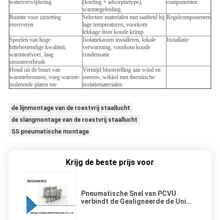
waterverwijdering
(koeling + adsorptietype),
componenten
warmtegeleiding
Ruimte voor uitzetting
Selecteer materialen met taaiheid bij
Regelcomponenten
reserveren
lage temperaturen, voorkom
lekkage door koude krimp
Spoelen van hoge
Isolatiekasten installeren, lokale
Installatie
hittebestendige kwaliteit,
verwarming, voorkom koude
warmteafvoer, laag
condensatie
stroomverbruik
Houd uit de buurt van
Vermijd blootstelling aan wind en
warmtebronnen, voeg warmte-
sneeuw, wikkel met thermische
isolerende platen toe
isolatiematerialen
de lijnmontage van de roestvrij staallucht
de slangmontage van de roestvrij staallucht
SS pneumatische montage
Krijg de beste prijs voor
Pneumatische Snel van PCVU
verbindt de Gealigneerde de Unie
van de Controleklep van het de
Compressorone touch van de