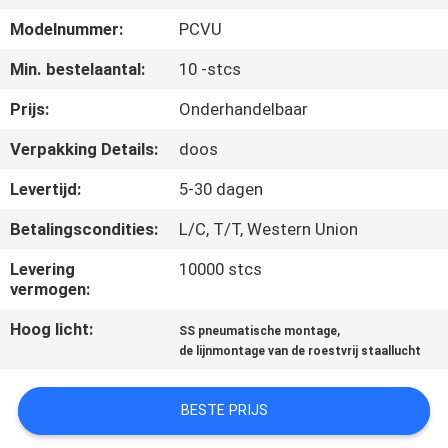
CONTACTEER
Modelnummer:
PCVU
ONS
Min. bestelaantal:
10 -stcs
NIEUWS
Prijs:
Onderhandelbaar
Verpakking Details:
doos
VERZOEK
Levertijd:
5-30 dagen
OM EEN
Betalingscondities:
L/C, T/T, Western Union
CITAAT
Levering
10000 stcs
vermogen:
SITEMAP
Hoog licht:
,
SS pneumatische montage
de lijnmontage van de roestvrij staallucht
PRIVACYBELEID
BESTE PRIJS