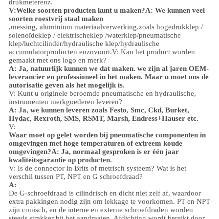
drukmeter
enz.
V:
Welke soorten producten kunt u maken?
A: We kunnen veel
soorten roestvrij staal maken
,
messing, aluminium
materiaalverwerking.
zoals hoge
druk
klep /
solenoïdeklep / elektrischeklep /
waterklep/
pneumatische
klep
/
luchtcilinder
/hydraulische klep/hydraulische
accumulator
producten enzovoort.
V: Kan het product worden
gemaakt met ons logo en merk?
A: Ja, natuurlijk kunnen we dat maken. we zijn al jaren OEM-
leverancier en professioneel in het maken. Maar u moet ons de
autorisatie geven als het mogelijk is.
V: Kunt u originele beroemde pneumatische en hydraulische,
instrumenten merkgoederen leveren?
A: Ja, we kunnen leveren zoals Festo, Smc, Ckd, Burket,
Hydac, Rexroth, SMS, RSMT, Marsh, Endress+Hauser etc.
V:
Waar moet op gelet worden bij pneumatische componenten in
omgevingen met hoge temperaturen of extreem koude
omgevingen?
A: Ja, normaal gesproken is er één jaar
kwaliteitsgarantie op producten.
V: Is de connector in Brits of metrisch systeem? Wat is het
verschil tussen PT, NPT en G schroefdraad?
A:
De G-schroefdraad is cilindrisch en dicht niet zelf af, waardoor
extra pakkingen nodig zijn om lekkage te voorkomen. PT en NPT
zijn conisch, en de interne en externe schroefdraden worden
steeds strakker bij het aandraaien. Afdichting wordt bereikt door