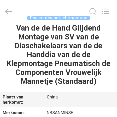
Sanmin
Import
And
Export
Co.,Ltd..
Pneumatische luchtmontage
All
Rights
Reserved.
Van de de Hand Glijdend
HUIS
Montage van SV van de
PRODUCTEN
Diaschakelaars van de de
Handdia van de de
ONGEVEER
Klepmontage Pneumatisch de
ONS
Componenten Vrouwelijk
Mannetje (Standaard)
FABRIEKSREIS
Plaats van
China
KWALITEITSCONTROLE
herkomst:
Merknaam:
NBSANMINSE