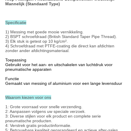
Mannelijk (Standaard Type)
Specificatie
1) Messing met goede mooie vernikkeling.
2) BSPT schroefdraad (British Standard Taper Pipe Thread).
3) Elk stuk is getest op 10 kg/cm².
4) Schroefdraad met PTFE-coating die direct kan afdichten
zonder ander afdichtingsmateriaal.
Toepassing
Gebruikt voor het aan- en uitschakelen van luchtdruk voor
pneumatische apparaten
Functie
Gemaakt van messing of aluminium voor een lange levensduur
Waarom kiezen voor ons
1: Grote voorraad voor snelle verzending.
2: Aanpassen volgens uw speciale verzoek.
3: Diverse stijlen voor elk product en complete serie
pneumatische producten.
4: Verstrek gratis productinformatie.
5: Betrouwbare kwaliteit gegarandeerd en actieve after-sales