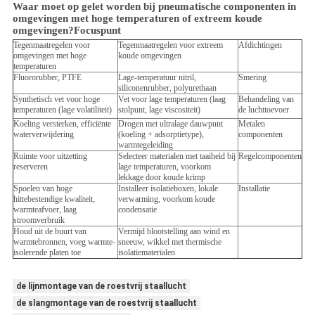
Waar moet op gelet worden bij pneumatische componenten in
omgevingen met hoge temperaturen of extreem koude
omgevingen?
Focuspunt
Tegenmaatregelen voor
Tegenmaatregelen voor extreem
Afdichtingen
omgevingen met hoge
koude omgevingen
temperaturen
Fluororubber, PTFE
Lage-temperatuur nitril,
Smering
siliconenrubber, polyurethaan
Synthetisch vet voor hoge
Vet voor lage temperaturen (laag
Behandeling van
temperaturen (lage volatiliteit)
stolpunt, lage viscositeit)
de luchttoevoer
Koeling versterken, efficiënte
Drogen met ultralage dauwpunt
Metalen
waterverwijdering
(koeling + adsorptietype),
componenten
warmtegeleiding
Ruimte voor uitzetting
Selecteer materialen met taaiheid bij
Regelcomponenten
reserveren
lage temperaturen, voorkom
lekkage door koude krimp
Spoelen van hoge
Installeer isolatieboxen, lokale
Installatie
hittebestendige kwaliteit,
verwarming, voorkom koude
warmteafvoer, laag
condensatie
stroomverbruik
Houd uit de buurt van
Vermijd blootstelling aan wind en
warmtebronnen, voeg warmte-
sneeuw, wikkel met thermische
isolerende platen toe
isolatiematerialen
de lijnmontage van de roestvrij staallucht
de slangmontage van de roestvrij staallucht