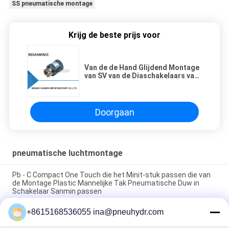
SS pneumatische montage
Krijg de beste prijs voor
Van de de Hand Glijdend Montage
van SV van de Diaschakelaars van
de de Handdia van de de
Klepmontage Pneumatisch de
Componenten Vrouwelijk
Mannetje (Standaard)
Doorgaan
pneumatische luchtmontage
Pb - C Compact One Touch die het Minit-stuk passen die van
de Montage Plastic Mannelijke Tak Pneumatische Duw in
Schakelaar Sanmin passen
+8615168536055 ina@pneuhydr.com
NBSANMINSE van de de Montagegeluiddemper van de C
Pneumatische Lucht van de het Gaspedaalklep Pneumatische
het Messingsknalpot