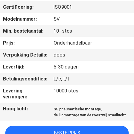
CONTACTEER
Certificering:
ISO9001
ONS
Modelnummer:
SV
NIEUWS
Min. bestelaantal:
10 -stcs
Prijs:
Onderhandelbaar
VERZOEK
Verpakking Details:
doos
OM EEN
Levertijd:
5-30 dagen
CITAAT
Betalingscondities:
L/c, t/t
SITEMAP
Levering
10000 stcs
vermogen:
PRIVACYBELEID
Hoog licht:
,
SS pneumatische montage
de lijnmontage van de roestvrij staallucht
BESTE PRIJS