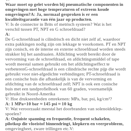
Waar moet op gelet worden bij pneumatische componenten in
omgevingen met hoge temperaturen of extreem koude
omgevingen?
A: Ja, normaal gesproken is er een
kwaliteitsgarantie van één jaar op producten.
V: Is de connector in Brits of metrisch systeem? Wat is het
verschil tussen PT, NPT en G schroefdraad?
A:
De G-schroefdraad is cilindrisch en dicht niet zelf af, waardoor
extra pakkingen nodig zijn om lekkage te voorkomen. PT en NPT
zijn conisch, en de interne en externe schroefdraad worden steeds
strakker bij het aandraaien. Afdichting wordt bereikt door de
vervorming van de schroefdraad, en afdichtingsmiddel of tape
wordt meestal samen gebruikt om het afdichtingseffect te
verbeteren
G-schroefdraad is een cilindrische rechte pijp die wordt
gebruikt voor niet-afgedichte verbindingen; PT-schroefdraad is
een conische buis die afhankelijk is van de vervorming en
afdichting van de schroefdraad zelf; NPT is ook een conische
buis met een tandprofielhoek van 60 graden, voornamelijk
gebruikt in Noord-Amerika
V: Hoe drukseenheden omrekenen: MPa, bar, psi, kg/cm²?
A: 1 MPa=10 bar ≈ 145 psi ≈ 10 kg
V: Wat veroorzaakt meestal het doorbranden van solenoïdeklep-
spoelen?
A: Onjuiste spanning en frequentie, frequent schakelen,
pilotkop die vloeistof binnendringt, klepkern en veerprobleem,
omgeving
heet, zware trillingen etc.
V: