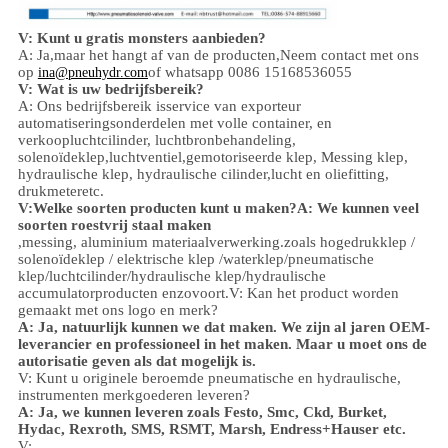
V: Kunt u gratis monsters aanbieden?
A: Ja,
maar het hangt af van de producten,
Neem contact met ons
op
of whatsapp 0086 15168536055
ina@pneuhydr.com
V: Wat is uw bedrijfsbereik?
A: Ons bedrijfsbereik is
service van exporteur
automatiseringsonderdelen met volle container, en
verkoop
luchtcilinder, luchtbronbehandeling,
solenoïdeklep,
luchtventiel,
gemotoriseerde klep,
Messing klep,
hydraulische klep, hydraulische cilinder,
lucht en olie
fitting
,
drukmeter
etc.
V:
Welke soorten producten kunt u maken?
A: We kunnen veel
soorten roestvrij staal maken
,
messing, aluminium
materiaalverwerking.
zoals hoge
druk
klep /
solenoïdeklep / elektrische klep /
waterklep/
pneumatische
klep
/
luchtcilinder
/hydraulische klep/hydraulische
accumulator
producten enzovoort.
V: Kan het product worden
gemaakt met ons logo en merk?
A: Ja, natuurlijk kunnen we dat maken. We zijn al jaren OEM-
leverancier en professioneel in het maken. Maar u moet ons de
autorisatie geven als dat mogelijk is.
V: Kunt u originele beroemde pneumatische en hydraulische,
instrumenten merkgoederen leveren?
A: Ja, we kunnen leveren zoals Festo, Smc, Ckd, Burket,
Hydac, Rexroth, SMS, RSMT, Marsh, Endress+Hauser etc.
V: