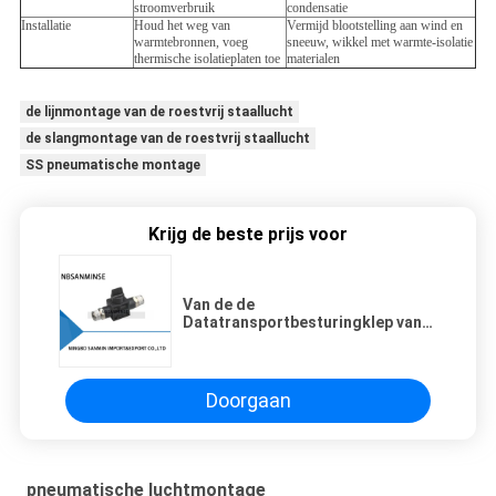
stroomverbruik
condensatie
Installatie
Houd het weg van
Vermijd blootstelling aan wind en
warmtebronnen, voeg
sneeuw, wikkel met warmte-isolatie
thermische isolatieplaten toe
materialen
de lijnmontage van de roestvrij staallucht
de slangmontage van de roestvrij staallucht
SS pneumatische montage
Krijg de beste prijs voor
Van de de
Datatransportbesturingklep van
HVSS Pneumatische de
Handdraad om Schakelaarduw in
Maniermontage 2Way/3 in te
passen Sanmin
Doorgaan
pneumatische luchtmontage