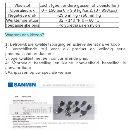
Vloeistof
Lucht (geen andere gassen of vloeistoffen)
Operatiedruk
0 ~ 150 psi 0 ~ 9,9 kgf/cm2; (0 - 990kpa)
Negatieve druk
-29,5 in Hg -750 mmHg
Werktemperatuur
32 ~ 140 °F 0 ~ 60 °C
Toepasselijke buis
Polyurethaan en nylon
Waarom ons kiezen?
1: Betrouwbare kwaliteitsborging en actieve dienst na verkoop
2: Verschillende stijl voor elk product en volledig serie
pneumatische producten.
3Hoge kwaliteit met een concurrerende prijs.
4: Voorbeeld bestelling en kleine hoeveelheid bestelling is
aanvaardbaar.
5Aanpassen op uw speciale wensen.