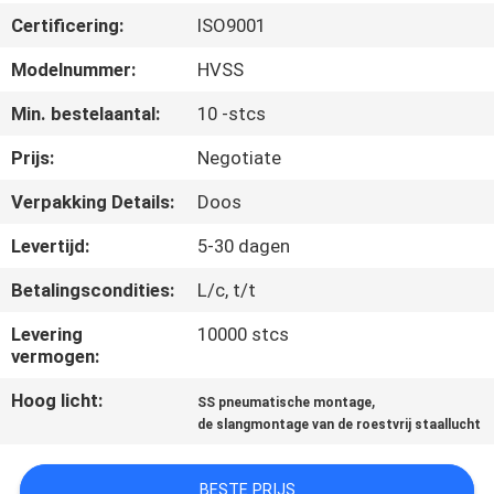
CONTACTEER
Certificering:
ISO9001
ONS
Modelnummer:
HVSS
NIEUWS
Min. bestelaantal:
10 -stcs
Prijs:
Negotiate
VERZOEK
Verpakking Details:
Doos
OM EEN
Levertijd:
5-30 dagen
CITAAT
Betalingscondities:
L/c, t/t
SITEMAP
Levering
10000 stcs
vermogen:
PRIVACYBELEID
Hoog licht:
,
SS pneumatische montage
de slangmontage van de roestvrij staallucht
BESTE PRIJS