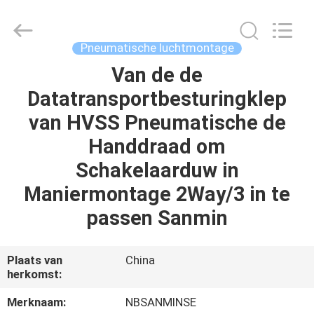
Sanmin
Import
And
Export
Co.,Ltd..
Pneumatische luchtmontage
All
Rights
Reserved.
Van de de
HUIS
Datatransportbesturingklep
PRODUCTEN
van HVSS Pneumatische de
Handdraad om
ONGEVEER
Schakelaarduw in
ONS
Maniermontage 2Way/3 in te
passen Sanmin
FABRIEKSREIS
Plaats van
China
KWALITEITSCONTROLE
herkomst:
Merknaam:
NBSANMINSE