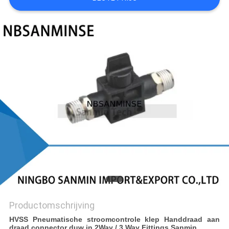
Productomschrijving
HVSS Pneumatische stroomcontrole klep Handdraad aan
draad connector duw in 2Way / 3 Way Fittings Sanmin