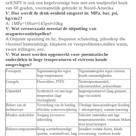
zelf;NPT is ook een kegelvormige buis met een tandprofiel hoek
van 60 graden, voornamelijk gebruikt in Noord-Amerika
V: Hoe wordt de druk-eenheid omgezet in: MPa, bar, psi,
kg/cm2?
A: 1MPa=10bar≈145psi≈10kg
V: Wat veroorzaakt meestal de uitputting van
magnetoventielspellen?
A:Onjuiste spanning en hz, frequente schakeling, pilootkop die
vloeistof binnendringt, klepkern en veerproblemen,
milieu
warm,
zware trillingen, enz.
V:
Wat moet worden opgemerkt voor pneumatische
onderdelen in hoge temperaturen of extreem koude
omgevingen?
Focuspunt
Tegenmaatregelen tegen
Tegenmaatregelen tegen extreem
hoge temperaturen
koude omstandigheden
Gezegels
Fluorrubber, PTFE
Niettemperatuurnitril,
siliconenrubber, polyurethaan
Glijmiddel
Synthetisch vet met hoge
laagtemperatuurvet (laag gietpunt,
temperatuur (lage
lage viscositeit)
vluchtigheid)
Beheer van de
Versterking van de koeling,
Ultralage dauwpuntdrogen (koeling
luchttoevoer
efficiënte waterverwijdering
+ adsorptietype), warmte-tracering
Metalen onderdelen
Toegang tot reserve-
Selecteer materialen met lage
uitbreiding
temperatuursterkte, voorkom lekken
door koud krimpen
Beheerscomponenten
Hoog warmtebestendige
Installeer isolatie dozen, lokale
spoelen, warmteafvoer, laag
verwarming, voorkom koude