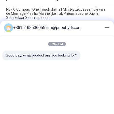
Pb - C Compact One Touch die het Minit-stuk passen die van
de Montage Plastic Mannelijke Tak Pneumatische Duw in
Schakelaar Sanmin passen
+8615168536055 ina@pneuhydr.com
NBSANMINSE van de de Montagegeluiddemper van de C
Pneumatische Lucht van de het Gaspedaalklep Pneumatische
het Messingsknalpot
7:42 PM
Messing van de de Luchtmontage van de Rcdraad KF het
Pneumatische met goede aardige vernikkeld
Good day, what product are you looking for?
populaire categorieën
Alle
Pneumatische 
Pneumatische 
Magneetventiel
Impulsklep
De Pneumatische 
Pneumatische 
Klep Van Hoekseat
Luchtvibrator
De Klep Van De 
Het Smeermiddel 