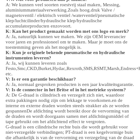
A: We kunnen veel soorten roestvrij staal maken
,
Messing,
aluminium
materiaalverwerking.
Zoals hoog.
druk
Valve /
magnetoventil / elektrisch ventiel /
waterventiel/
pneumatische
klep
/
luchtcilinder
/hydraulische klep/hydraulische
accumulator
producten enzovoort.
K: Kan het product gemaakt worden met ons logo en merk?
A: Ja, natuurlijk kunnen we maken. We zijn OEM leverancier
voor jaren en professioneel om te maken. Maar je moet ons de
toestemming geven als het mogelijk is.
K: Kun je originele bekende pneumatische en hydraulische
instrumenten leveren?
A: Ja, wij kunnen leveren zoals
Festo,Smc,CKD,Burket,Hydac,Rexroth,SMS,RSMT,Marsh,Endress+
etc.
V:
Is er een garantie beschikbaar?
A: Ja, normaal gesproken producten is een jaar kwaliteitsgarantie.
V: Is de connector in het Britse of in het metrieke systeem?
A:
De G-draad is cilindrisch en verzegelt zich niet, waardoor
extra pakkingen nodig zijn om lekkage te voorkomen.en de
interne en externe draden worden steeds strakker als ze worden
gespannenDe afdichting wordt bereikt door de vervorming van
de draden en wordt doorgaans samen met afdichtingsmiddel of
tape gebruikt om het afdichtend effect te vergroten.
G-draad is een cilindrische rechte buis die wordt gebruikt voor
niet-verzegelde verbindingen; PT-draad is een kegelvormige buis
die afhankelijk is van de vervorming en verzegeling van de draad