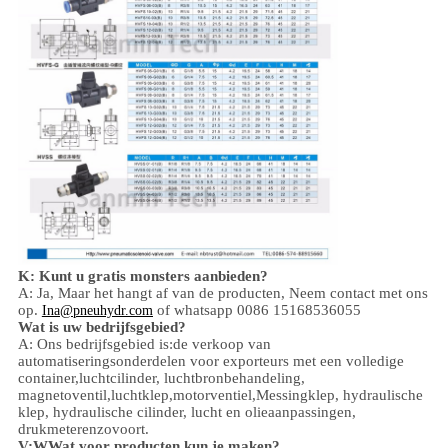
K: Kunt u gratis monsters aanbieden?
A: Ja,
Maar het hangt af van de producten,
Neem contact met ons
op.
of whatsapp 0086 15168536055
Ina@pneuhydr.com
Wat is uw bedrijfsgebied?
A: Ons bedrijfsgebied is:
de verkoop van
automatiseringsonderdelen voor exporteurs met een volledige
container,
luchtcilinder, luchtbronbehandeling,
magnetoventil,
luchtklep,
motorventiel,
Messingklep, hydraulische
klep, hydraulische cilinder,
lucht en olie
aanpassingen
,
drukmeter
enzovoort.
V:
W
Wat voor producten kun je maken?