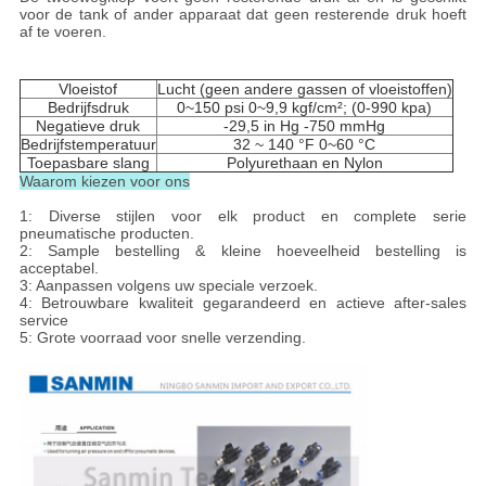
voor de tank of ander apparaat dat geen resterende druk hoeft
af te voeren.
Vloeistof
Lucht (geen andere gassen of vloeistoffen)
Bedrijfsdruk
0~150 psi 0~9,9 kgf/cm²; (0-990 kpa)
Negatieve druk
-29,5 in Hg -750 mmHg
Bedrijfstemperatuur
32 ~ 140 °F 0~60 °C
Toepasbare slang
Polyurethaan en Nylon
Waarom kiezen voor ons
1: Diverse stijlen voor elk product en complete serie
pneumatische producten.
2: Sample bestelling & kleine hoeveelheid bestelling is
acceptabel.
3: Aanpassen volgens uw speciale verzoek.
4: Betrouwbare kwaliteit gegarandeerd en actieve after-sales
service
5: Grote voorraad voor snelle verzending.