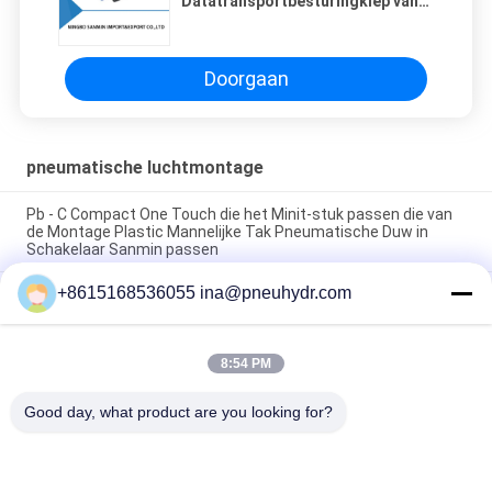
Datatransportbesturingklep van
HVFF Pneumatische van de de
Handslang aan Slang Schakelaar
de Luchtduw in Maniermontage
2Way/3 Sanmin
Doorgaan
pneumatische luchtmontage
Pb - C Compact One Touch die het Minit-stuk passen die van
de Montage Plastic Mannelijke Tak Pneumatische Duw in
Schakelaar Sanmin passen
+8615168536055 ina@pneuhydr.com
NBSANMINSE van de de Montagegeluiddemper van de C
Pneumatische Lucht van de het Gaspedaalklep Pneumatische
het Messingsknalpot
8:54 PM
Messing van de de Luchtmontage van de Rcdraad KF het
Pneumatische met goede aardige vernikkeld
Good day, what product are you looking for?
populaire categorieën
Alle