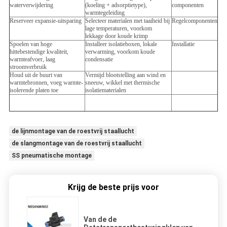
waterverwijdering
(koeling + adsorptietype),
componenten
warmtegeleiding
Reserveer expansie-uitsparing
Selecteer materialen met taaiheid bij
Regelcomponenten
lage temperaturen, voorkom
lekkage door koude krimp
Spoelen van hoge
Installeer isolatieboxen, lokale
Installatie
hittebestendige kwaliteit,
verwarming, voorkom koude
warmteafvoer, laag
condensatie
stroomverbruik
Houd uit de buurt van
Vermijd blootstelling aan wind en
warmtebronnen, voeg warmte-
sneeuw, wikkel met thermische
isolerende platen toe
isolatiematerialen
de lijnmontage van de roestvrij staallucht
de slangmontage van de roestvrij staallucht
SS pneumatische montage
Krijg de beste prijs voor
Van de de