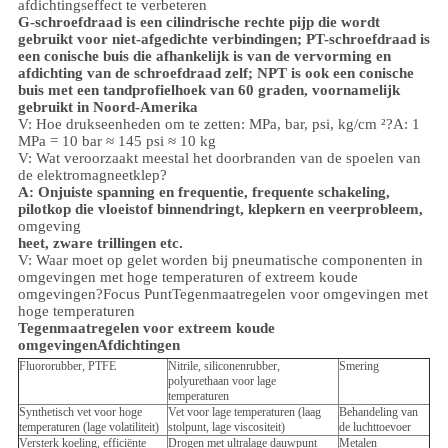
afdichtingseffect te verbeteren
G-schroefdraad is een cilindrische rechte pijp die wordt
gebruikt voor niet-afgedichte verbindingen; PT-schroefdraad is
een conische buis die afhankelijk is van de vervorming en
afdichting van de schroefdraad zelf; NPT is ook een conische
buis met een tandprofielhoek van 60 graden, voornamelijk
gebruikt in Noord-Amerika
V: Hoe drukseenheden om te zetten: MPa, bar, psi, kg/cm ²?
A: 1
MPa = 10 bar ≈ 145 psi ≈ 10 kg
V: Wat veroorzaakt meestal het doorbranden van de spoelen van
de elektromagneetklep?
A: Onjuiste spanning en frequentie, frequente schakeling,
pilotkop die vloeistof binnendringt, klepkern en veerprobleem,
omgeving
heet, zware trillingen etc.
V: Waar moet op gelet worden bij pneumatische componenten in
omgevingen met hoge temperaturen of extreem koude
omgevingen?
Focus Punt
Tegenmaatregelen voor omgevingen met
hoge temperaturen
Tegenmaatregelen voor extreem koude
omgevingen
Afdichtingen
Fluororubber, PTFE
Nitrile, siliconenrubber,
Smering
polyurethaan voor lage
temperaturen
Synthetisch vet voor hoge
Vet voor lage temperaturen (laag
Behandeling van
temperaturen (lage volatiliteit)
stolpunt, lage viscositeit)
de luchttoevoer
Versterk koeling, efficiënte
Drogen met ultralage dauwpunt
Metalen