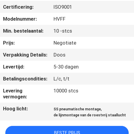
CONTACTEER
Certificering:
ISO9001
ONS
Modelnummer:
HVFF
NIEUWS
Min. bestelaantal:
10 -stcs
Prijs:
Negotiate
VERZOEK
Verpakking Details:
Doos
OM EEN
Levertijd:
5-30 dagen
CITAAT
Betalingscondities:
L/c, t/t
SITEMAP
Levering
10000 stcs
vermogen:
PRIVACYBELEID
Hoog licht:
,
SS pneumatische montage
de lijnmontage van de roestvrij staallucht
BESTE PRIJS