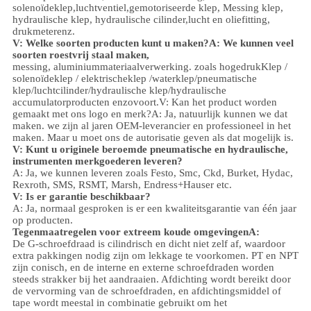
solenoïdeklep,
luchtventiel,
gemotoriseerde klep,
Messing klep,
hydraulische klep, hydraulische cilinder,
lucht en olie
fitting
,
drukmeter
enz.
V: Welke soorten producten kunt u maken?
A: We kunnen veel
soorten roestvrij staal maken
,
messing, aluminium
materiaalverwerking.
zoals hoge
druk
Klep /
solenoïdeklep / elektrischeklep /
waterklep/
pneumatische
klep
/
luchtcilinder
/hydraulische klep/hydraulische
accumulator
producten enzovoort.
V: Kan het product worden
gemaakt met ons logo en merk?
A: Ja, natuurlijk kunnen we dat
maken. we zijn al jaren OEM-leverancier en professioneel in het
maken. Maar u moet ons de autorisatie geven als dat mogelijk is.
V: Kunt u originele beroemde pneumatische en hydraulische,
instrumenten merkgoederen leveren?
A: Ja, we kunnen leveren zoals Festo, Smc, Ckd, Burket, Hydac,
Rexroth, SMS, RSMT, Marsh, Endress+Hauser etc.
V: Is er garantie beschikbaar?
A: Ja, normaal gesproken is er een kwaliteitsgarantie van één jaar
op producten.
Tegenmaatregelen voor extreem koude omgevingen
A:
De G-schroefdraad is cilindrisch en dicht niet zelf af, waardoor
extra pakkingen nodig zijn om lekkage te voorkomen. PT en NPT
zijn conisch, en de interne en externe schroefdraden worden
steeds strakker bij het aandraaien. Afdichting wordt bereikt door
de vervorming van de schroefdraden, en afdichtingsmiddel of
tape wordt meestal in combinatie gebruikt om het