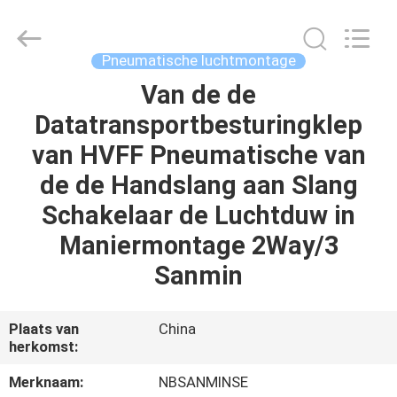
Sanmin
Import
And
Export
Co.,Ltd..
Pneumatische luchtmontage
All
Rights
Reserved.
Van de de
HUIS
Datatransportbesturingklep
PRODUCTEN
van HVFF Pneumatische van
de de Handslang aan Slang
ONGEVEER
Schakelaar de Luchtduw in
ONS
Maniermontage 2Way/3
Sanmin
FABRIEKSREIS
Plaats van
China
KWALITEITSCONTROLE
herkomst:
Merknaam:
NBSANMINSE