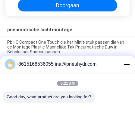
Doorgaan
pneumatische luchtmontage
Pb - C Compact One Touch die het Minit-stuk passen die van
de Montage Plastic Mannelijke Tak Pneumatische Duw in
Schakelaar Sanmin passen
+8615168536055 ina@pneuhydr.com
NBSANMINSE van de de Montagegeluiddemper van de C
Pneumatische Lucht van de het Gaspedaalklep Pneumatische
het Messingsknalpot
5:21 AM
Messing van de de Luchtmontage van de Rcdraad KF het
Pneumatische met goede aardige vernikkeld
Good day, what product are you looking for?
populaire categorieën
Alle
Pneumatische 
Pneumatische 
Magneetventiel
Impulsklep