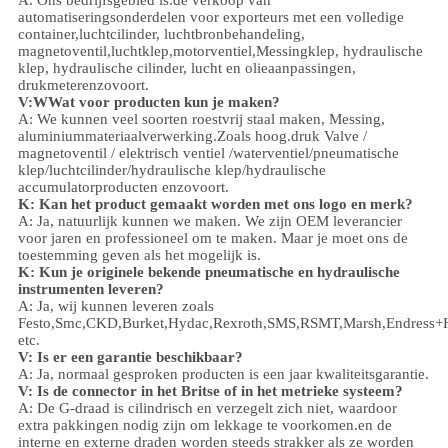
automatiseringsonderdelen voor exporteurs met een volledige
container,
luchtcilinder, luchtbronbehandeling,
magnetoventil,
luchtklep,
motorventiel,
Messingklep, hydraulische
klep, hydraulische cilinder,
lucht en olie
aanpassingen
,
drukmeter
enzovoort.
V:
W
Wat voor producten kun je maken?
A: We kunnen veel soorten roestvrij staal maken
,
Messing,
aluminium
materiaalverwerking.
Zoals hoog.
druk
Valve /
magnetoventil / elektrisch ventiel /
waterventiel/
pneumatische
klep
/
luchtcilinder
/hydraulische klep/hydraulische
accumulator
producten enzovoort.
K: Kan het product gemaakt worden met ons logo en merk?
A: Ja, natuurlijk kunnen we maken. We zijn OEM leverancier
voor jaren en professioneel om te maken. Maar je moet ons de
toestemming geven als het mogelijk is.
K: Kun je originele bekende pneumatische en hydraulische
instrumenten leveren?
A: Ja, wij kunnen leveren zoals
Festo,Smc,CKD,Burket,Hydac,Rexroth,SMS,RSMT,Marsh,Endress+
etc.
V:
Is er een garantie beschikbaar?
A: Ja, normaal gesproken producten is een jaar kwaliteitsgarantie.
V: Is de connector in het Britse of in het metrieke systeem?
A:
De G-draad is cilindrisch en verzegelt zich niet, waardoor
extra pakkingen nodig zijn om lekkage te voorkomen.en de
interne en externe draden worden steeds strakker als ze worden