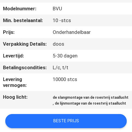
CONTACTEER
Modelnummer:
BVU
ONS
Min. bestelaantal:
10 -stcs
NIEUWS
Prijs:
Onderhandelbaar
Verpakking Details:
doos
VERZOEK
Levertijd:
5-30 dagen
OM EEN
Betalingscondities:
L/c, t/t
CITAAT
Levering
10000 stcs
vermogen:
SITEMAP
Hoog licht:
de slangmontage van de roestvrij staallucht
,
de lijnmontage van de roestvrij staallucht
PRIVACYBELEID
BESTE PRIJS