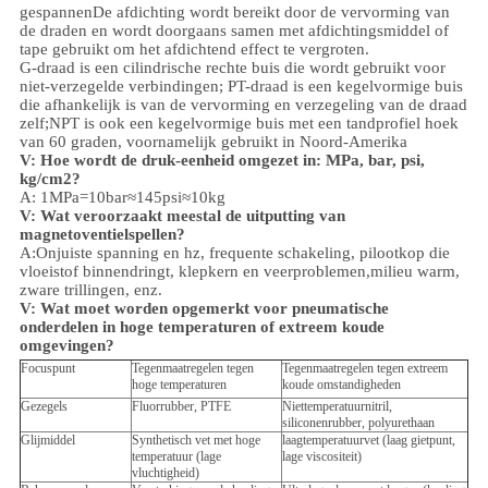
gespannenDe afdichting wordt bereikt door de vervorming van
de draden en wordt doorgaans samen met afdichtingsmiddel of
tape gebruikt om het afdichtend effect te vergroten.
G-draad is een cilindrische rechte buis die wordt gebruikt voor
niet-verzegelde verbindingen; PT-draad is een kegelvormige buis
die afhankelijk is van de vervorming en verzegeling van de draad
zelf;NPT is ook een kegelvormige buis met een tandprofiel hoek
van 60 graden, voornamelijk gebruikt in Noord-Amerika
V: Hoe wordt de druk-eenheid omgezet in: MPa, bar, psi,
kg/cm2?
A: 1MPa=10bar≈145psi≈10kg
V: Wat veroorzaakt meestal de uitputting van
magnetoventielspellen?
A:Onjuiste spanning en hz, frequente schakeling, pilootkop die
vloeistof binnendringt, klepkern en veerproblemen,
milieu
warm,
zware trillingen, enz.
V:
Wat moet worden opgemerkt voor pneumatische
onderdelen in hoge temperaturen of extreem koude
omgevingen?
Focuspunt
Tegenmaatregelen tegen
Tegenmaatregelen tegen extreem
hoge temperaturen
koude omstandigheden
Gezegels
Fluorrubber, PTFE
Niettemperatuurnitril,
siliconenrubber, polyurethaan
Glijmiddel
Synthetisch vet met hoge
laagtemperatuurvet (laag gietpunt,
temperatuur (lage
lage viscositeit)
vluchtigheid)