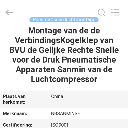
Sanmin
Import
And
Export
Co.,Ltd..
Pneumatische luchtmontage
All
Rights
Reserved.
Montage van de de
HUIS
VerbindingsKogelklep van
PRODUCTEN
BVU de Gelijke Rechte Snelle
voor de Druk Pneumatische
ONGEVEER
Apparaten Sanmin van de
ONS
Luchtcompressor
FABRIEKSREIS
Plaats van
China
herkomst:
KWALITEITSCONTROLE
Merknaam:
NBSANMINSE
Certificering:
ISO9001