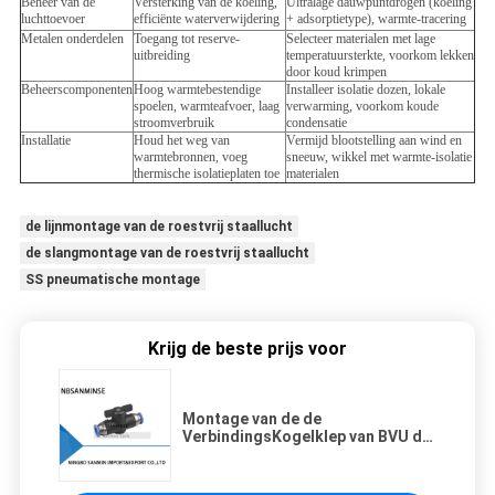
Beheer van de
Versterking van de koeling,
Ultralage dauwpuntdrogen (koeling
luchttoevoer
efficiënte waterverwijdering
+ adsorptietype), warmte-tracering
Metalen onderdelen
Toegang tot reserve-
Selecteer materialen met lage
uitbreiding
temperatuursterkte, voorkom lekken
door koud krimpen
Beheerscomponenten
Hoog warmtebestendige
Installeer isolatie dozen, lokale
spoelen, warmteafvoer, laag
verwarming, voorkom koude
stroomverbruik
condensatie
Installatie
Houd het weg van
Vermijd blootstelling aan wind en
warmtebronnen, voeg
sneeuw, wikkel met warmte-isolatie
thermische isolatieplaten toe
materialen
de lijnmontage van de roestvrij staallucht
de slangmontage van de roestvrij staallucht
SS pneumatische montage
Krijg de beste prijs voor
Montage van de de
VerbindingsKogelklep van BVU de
Gelijke Rechte Snelle voor de Druk
Pneumatische Apparaten Sanmin
van de Luchtcompressor