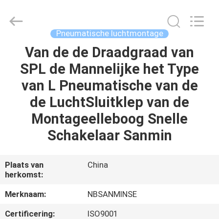
Sanmin
Import
And
Export
Co.,Ltd..
Pneumatische luchtmontage
All
Rights
Reserved.
Van de de Draadgraad van
HUIS
SPL de Mannelijke het Type
PRODUCTEN
van L Pneumatische van de
de LuchtSluitklep van de
ONGEVEER
Montageelleboog Snelle
ONS
Schakelaar Sanmin
FABRIEKSREIS
Plaats van
China
herkomst:
KWALITEITSCONTROLE
Merknaam:
NBSANMINSE
Certificering:
ISO9001