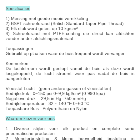
Specificaties
1) Messing met goede mooie vernikkeling.
2) BSPT schroefdraad (British Standard Taper Pipe Thread).
3) Elk stuk werd getest op 10 kg/cm².
4) Schroefdraad met PTFE-coating die direct kan afdichten
zonder ander afdichtingsmateriaal.
Toepassingen
Gebruikt op plaatsen waar de buis frequent wordt vervangen
Kenmerken
De luchtstroom wordt gestopt vanuit de buis als deze wordt
losgekoppeld, de lucht stroomt weer pas nadat de buis is
aangesloten.
Vloeistof Lucht : (geen andere gassen of vloeistoffen)
Bedrijfsdruk : 0~150 psi 0~9,9 kgf/cm² (0-990 kpa)
Negatieve druk : -29,5 in Hg -750 mmHg
Bedrijfstemperatuur : 32 ~ 140 °F 0~60 °C
Toepasbare Buis : Polyurethaan en Nylon
Waarom kiezen voor ons
1: Diverse stijlen voor elk product en complete serie
pneumatische producten.
2: Monsterbestelling & kleine hoeveelheid bestelling is