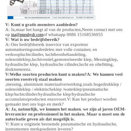
V: Kunt u gratis monsters aanbieden?
A: Ja,
maar het hangt af van de producten,
Neem contact met ons
op
of whatsapp 0086 15168536055
ina@pneuhydr.com
V: Wat is uw bedrijfsbereik?
A: Ons bedrijfsbereik is
service van exporteur
automatiseringsonderdelen met volle container, en
verkoop
luchtcilinder, luchtbronbehandeling,
solenoïdeklep,
luchtventiel,
gemotoriseerde klep,
Messingklep,
hydraulische klep, hydraulische cilinder,
lucht en olie
fitting
,
drukmeter
enz.
V:
Welke soorten producten kunt u maken?
A: We kunnen veel
soorten roestvrij staal maken
,
messing, aluminium
materiaalverwerking.
zoals hoge
druk
klep /
solenoïdeklep / elektrischeklep /
waterklep/
pneumatische
klep
/
luchtcilinder
/hydraulische klep/hydraulische
accumulator
producten enzovoort.
V: Kan het product worden
gemaakt met ons logo en merk?
A: Ja, natuurlijk, we kunnen het maken. we zijn al jaren OEM-
leverancier en professioneel in het maken. Maar u moet ons de
autorisatie geven als dat mogelijk is.
V: Kunt u originele beroemde pneumatische en hydraulische,
instrumenten merkgoederen leveren?