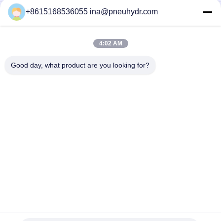
+8615168536055 ina@pneuhydr.com
NBSANMINSE van de de Montagegeluiddemper van de C
Pneumatische Lucht van de het Gaspedaalklep Pneumatische
het Messingsknalpot
4:02 AM
Messing van de de Luchtmontage van de Rcdraad KF het
Pneumatische met goede aardige vernikkeld
Good day, what product are you looking for?
populaire categorieën
Alle
Pneumatische 
Pneumatische 
Magneetventiel
Impulsklep
De Pneumatische 
Pneumatische 
Klep Van Hoekseat
Luchtvibrator
De Klep Van De 
Het Smeermiddel 
Messingssolenoïde
Van De 
Filterregelgever
Pneumatische 
Pneumatische 
Luchtcilinder
Luchtmontage