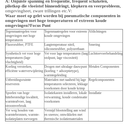
A: Onjuiste spanning en frequentie, frequent schakelen,
pilotkop die vloeistof binnendringt, klepkern en veerprobleem,
omgeving
heet, zware trillingen etc.
V:
Waar moet op gelet worden bij pneumatische componenten in
omgevingen met hoge temperaturen of extreem koude
omgevingen?
Focus Punt
Tegenmaatregelen voor
Tegenmaatregelen voor extreem
Afdichtingen
omgevingen met hoge
koude omgevingen
temperaturen
Fluororubber, PTFE
Laagtemperatuur nitril,
Smering
siliconenrubber, polyurethaan
Synthetisch vet voor hoge
Vet voor lage temperaturen (laag
Luchttoevoerbehandeling
temperaturen (lage
stolpunt, lage viscositeit)
vluchtigheid)
Koeling versterken,
Drogen met ultralage dauwpunt
Metalen Componenten
efficiënte waterverwijdering
(koeling + adsorptietype),
warmtegeleiding
Uitbreidingsruimte
Materialen met taaiheid bij lage
Regelcomponenten
reserveren
temperaturen selecteren, lekkage
voorkomen door koude krimp
Spoelen van hoge
Isolatiekasten installeren, lokale
Installatie
hittebestendige kwaliteit,
verwarming, koude condensatie
warmteafvoer, laag
voorkomen
stroomverbruik
Ver weg houden van
Vermijd blootstelling aan wind
warmtebronnen, warmte-
en sneeuw, omwikkelen met
isolatieplaten toevoegen
thermische isolatiematerialen