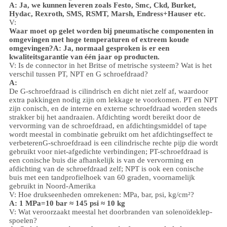
A: Ja, we kunnen leveren zoals Festo, Smc, Ckd, Burket,
Hydac, Rexroth, SMS, RSMT, Marsh, Endress+Hauser etc.
V:
Waar moet op gelet worden bij pneumatische componenten in
omgevingen met hoge temperaturen of extreem koude
omgevingen?
A: Ja, normaal gesproken is er een
kwaliteitsgarantie van één jaar op producten.
V: Is de connector in het Britse of metrische systeem? Wat is het
verschil tussen PT, NPT en G schroefdraad?
A:
De G-schroefdraad is cilindrisch en dicht niet zelf af, waardoor
extra pakkingen nodig zijn om lekkage te voorkomen. PT en NPT
zijn conisch, en de interne en externe schroefdraad worden steeds
strakker bij het aandraaien. Afdichting wordt bereikt door de
vervorming van de schroefdraad, en afdichtingsmiddel of tape
wordt meestal in combinatie gebruikt om het afdichtingseffect te
verbeteren
G-schroefdraad is een cilindrische rechte pijp die wordt
gebruikt voor niet-afgedichte verbindingen; PT-schroefdraad is
een conische buis die afhankelijk is van de vervorming en
afdichting van de schroefdraad zelf; NPT is ook een conische
buis met een tandprofielhoek van 60 graden, voornamelijk
gebruikt in Noord-Amerika
V: Hoe drukseenheden omrekenen: MPa, bar, psi, kg/cm²?
A: 1 MPa=10 bar ≈ 145 psi ≈ 10 kg
V: Wat veroorzaakt meestal het doorbranden van solenoïdeklep-
spoelen?