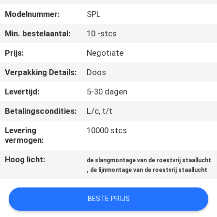
CONTACTEER
Modelnummer:
SPL
ONS
Min. bestelaantal:
10 -stcs
NIEUWS
Prijs:
Negotiate
Verpakking Details:
Doos
VERZOEK
Levertijd:
5-30 dagen
OM EEN
Betalingscondities:
L/c, t/t
CITAAT
Levering
10000 stcs
vermogen:
SITEMAP
Hoog licht:
de slangmontage van de roestvrij staallucht
,
de lijnmontage van de roestvrij staallucht
PRIVACYBELEID
BESTE PRIJS