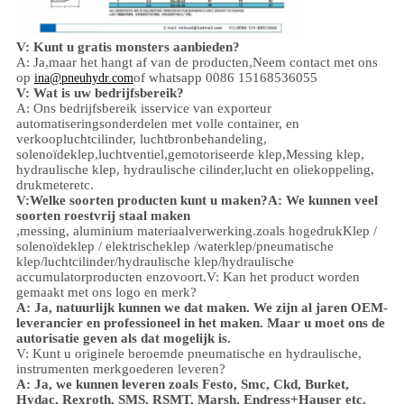
V: Kunt u gratis monsters aanbieden?
A: Ja,
maar het hangt af van de producten,
Neem contact met ons
op
of whatsapp 0086 15168536055
ina@pneuhydr.com
V: Wat is uw bedrijfsbereik?
A: Ons bedrijfsbereik is
service van exporteur
automatiseringsonderdelen met volle container, en
verkoop
luchtcilinder, luchtbronbehandeling,
solenoïdeklep,
luchtventiel,
gemotoriseerde klep,
Messing klep,
hydraulische klep, hydraulische cilinder,
lucht en olie
koppeling
,
drukmeter
etc.
V:
Welke soorten producten kunt u maken?
A: We kunnen veel
soorten roestvrij staal maken
,
messing, aluminium
materiaalverwerking.
zoals hoge
druk
Klep /
solenoïdeklep / elektrischeklep /
waterklep/
pneumatische
klep
/
luchtcilinder
/hydraulische klep/hydraulische
accumulator
producten enzovoort.
V: Kan het product worden
gemaakt met ons logo en merk?
A: Ja, natuurlijk kunnen we dat maken. We zijn al jaren OEM-
leverancier en professioneel in het maken. Maar u moet ons de
autorisatie geven als dat mogelijk is.
V: Kunt u originele beroemde pneumatische en hydraulische,
instrumenten merkgoederen leveren?
A: Ja, we kunnen leveren zoals Festo, Smc, Ckd, Burket,
Hydac, Rexroth, SMS, RSMT, Marsh, Endress+Hauser etc.