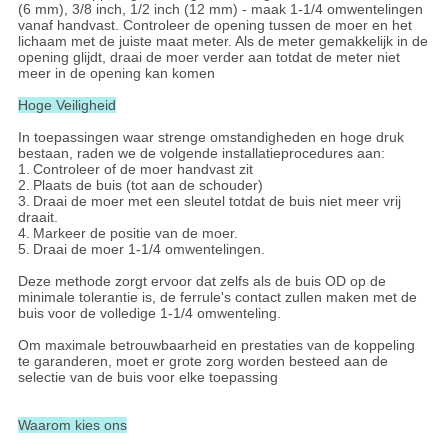
(6 mm), 3/8 inch, 1/2 inch (12 mm) - maak 1-1/4 omwentelingen
vanaf handvast. Controleer de opening tussen de moer en het
lichaam met de juiste maat meter. Als de meter gemakkelijk in de
opening glijdt, draai de moer verder aan totdat de meter niet
meer in de opening kan komen
Hoge Veiligheid
In toepassingen waar strenge omstandigheden en hoge druk
bestaan, raden we de volgende installatieprocedures aan:
1.
Controleer of de moer handvast zit
2.
Plaats de buis (tot aan de schouder)
3.
Draai de moer met een sleutel totdat de buis niet meer vrij
draait.
4.
Markeer de positie van de moer.
5.
Draai de moer 1-1/4 omwentelingen.
Deze methode zorgt ervoor dat zelfs als de buis OD op de
minimale tolerantie is, de ferrule's contact zullen maken met de
buis voor de volledige 1-1/4 omwenteling.
Om maximale betrouwbaarheid en prestaties van de koppeling
te garanderen, moet er grote zorg worden besteed aan de
selectie van de buis voor elke toepassing
Waarom kies ons