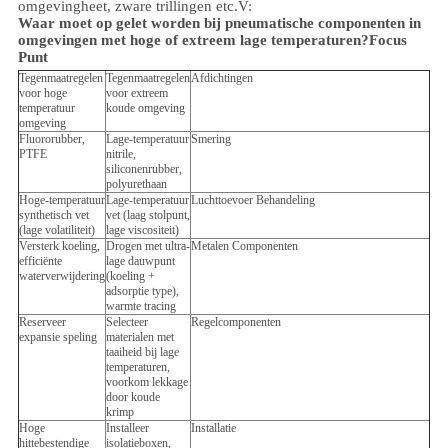
omgeving
heet, zware trillingen etc.
V:
Waar moet op gelet worden bij pneumatische componenten in
omgevingen met hoge of extreem lage temperaturen?
Focus
Punt
Tegenmaatregelen
Tegenmaatregelen
Afdichtingen
voor hoge
voor extreem
temperatuur
koude omgeving
omgeving
Fluororubber,
Lage-temperatuur
Smering
PTFE
nitrile,
siliconenrubber,
polyurethaan
Hoge-temperatuur
Lage-temperatuur
Luchttoevoer Behandeling
synthetisch vet
vet (laag stolpunt,
(lage volatiliteit)
lage viscositeit)
Versterk koeling,
Drogen met ultra-
Metalen Componenten
efficiënte
lage dauwpunt
waterverwijdering
(koeling +
adsorptie type),
warmte tracing
Reserveer
Selecteer
Regelcomponenten
expansie speling
materialen met
taaiheid bij lage
temperaturen,
voorkom lekkage
door koude
krimp
Hoge
Installeer
Installatie
hittebestendige
isolatieboxen,