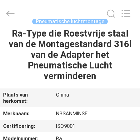
Sanmin
Import
And
Export
Co.,Ltd..
Pneumatische luchtmontage
All
Rights
Reserved.
Ra-Type die Roestvrije staal
HUIS
van de Montagestandard 316l
PRODUCTEN
van de Adapter het
Pneumatische Lucht
ONGEVEER
verminderen
ONS
Plaats van
China
herkomst:
FABRIEKSREIS
Merknaam:
NBSANMINSE
KWALITEITSCONTROLE
Certificering:
ISO9001
Modelnummer:
Ra