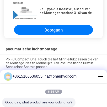
Ra-Type die Roestvrije staal van
de Montagestandard 316l van de
Adapter het Pneumatische Lucht
verminderen
Doorgaan
pneumatische luchtmontage
Pb - C Compact One Touch die het Minit-stuk passen die van
de Montage Plastic Mannelijke Tak Pneumatische Duw in
Schakelaar Sanmin passen
+8615168536055 ina@pneuhydr.com
NBSANMINSE van de de Montagegeluiddemper van de C
Pneumatische Lucht van de het Gaspedaalklep Pneumatische
het Messingsknalpot
6:34 AM
Messing van de de Luchtmontage van de Rcdraad KF het
Pneumatische met goede aardige vernikkeld
Good day, what product are you looking for?