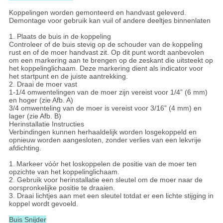
Koppelingen worden gemonteerd en handvast geleverd.
Demontage voor gebruik kan vuil of andere deeltjes binnenlaten
1. Plaats de buis in de koppeling
Controleer of de buis stevig op de schouder van de koppeling
rust en of de moer handvast zit. Op dit punt wordt aanbevolen
om een markering aan te brengen op de zeskant die uitsteekt op
het koppelinglichaam. Deze markering dient als indicator voor
het startpunt en de juiste aantrekking.
2. Draai de moer vast
1-1/4 omwentelingen van de moer zijn vereist voor 1/4” (6 mm)
en hoger (zie Afb. A)
3/4 omwenteling van de moer is vereist voor 3/16” (4 mm) en
lager (zie Afb. B)
Herinstallatie Instructies
Verbindingen kunnen herhaaldelijk worden losgekoppeld en
opnieuw worden aangesloten, zonder verlies van een lekvrije
afdichting.
1.
Markeer vóór het loskoppelen de positie van de moer ten
opzichte van het koppelinglichaam.
2. Gebruik voor herinstallatie een sleutel om de moer naar de
oorspronkelijke positie te draaien.
3. Draai lichtjes aan met een sleutel totdat er een lichte stijging in
koppel wordt gevoeld.
Buis Snijder