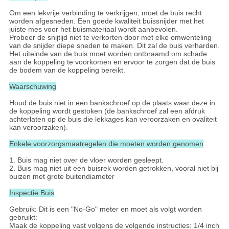
Om een lekvrije verbinding te verkrijgen, moet de buis recht
worden afgesneden. Een goede kwaliteit buissnijder met het
juiste mes voor het buismateriaal wordt aanbevolen.
Probeer de snijtijd niet te verkorten door met elke omwenteling
van de snijder diepe sneden te maken. Dit zal de buis verharden.
Het uiteinde van de buis moet worden ontbraamd om schade
aan de koppeling te voorkomen en ervoor te zorgen dat de buis
de bodem van de koppeling bereikt.
Waarschuwing
Houd de buis niet in een bankschroef op de plaats waar deze in
de koppeling wordt gestoken (de bankschroef zal een afdruk
achterlaten op de buis die lekkages kan veroorzaken en ovaliteit
kan veroorzaken).
Enkele voorzorgsmaatregelen die moeten worden genomen
1. Buis mag niet over de vloer worden gesleept.
2. Buis mag niet uit een buisrek worden getrokken, vooral niet bij
buizen met grote buitendiameter
Inspectie Buis
Gebruik: Dit is een "No-Go" meter en moet als volgt worden
gebruikt:
Maak de koppeling vast volgens de volgende instructies: 1/4 inch