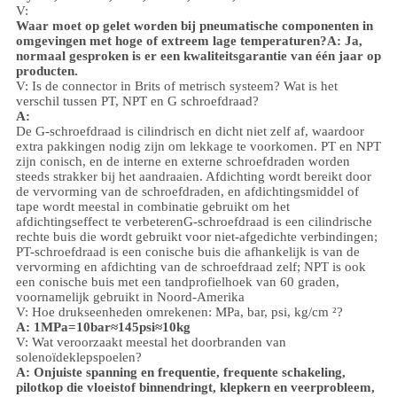
V:
Waar moet op gelet worden bij pneumatische componenten in
omgevingen met hoge of extreem lage temperaturen?
A: Ja,
normaal gesproken is er een kwaliteitsgarantie van één jaar op
producten.
V: Is de connector in Brits of metrisch systeem? Wat is het
verschil tussen PT, NPT en G schroefdraad?
A:
De G-schroefdraad is cilindrisch en dicht niet zelf af, waardoor
extra pakkingen nodig zijn om lekkage te voorkomen. PT en NPT
zijn conisch, en de interne en externe schroefdraden worden
steeds strakker bij het aandraaien. Afdichting wordt bereikt door
de vervorming van de schroefdraden, en afdichtingsmiddel of
tape wordt meestal in combinatie gebruikt om het
afdichtingseffect te verbeteren
G-schroefdraad is een cilindrische
rechte buis die wordt gebruikt voor niet-afgedichte verbindingen;
PT-schroefdraad is een conische buis die afhankelijk is van de
vervorming en afdichting van de schroefdraad zelf; NPT is ook
een conische buis met een tandprofielhoek van 60 graden,
voornamelijk gebruikt in Noord-Amerika
V: Hoe drukseenheden omrekenen: MPa, bar, psi, kg/cm ²?
A: 1MPa=10bar≈145psi≈10kg
V: Wat veroorzaakt meestal het doorbranden van
solenoïdeklepspoelen?
A: Onjuiste spanning en frequentie, frequente schakeling,
pilotkop die vloeistof binnendringt, klepkern en veerprobleem,