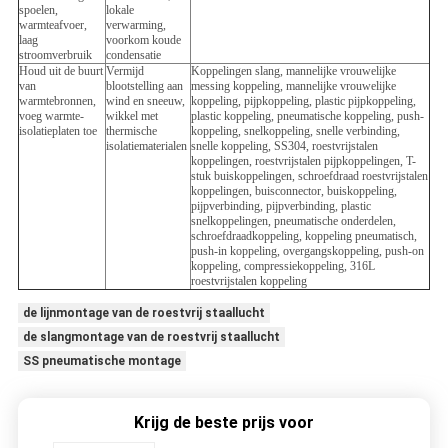
spoelen,
lokale
warmteafvoer,
verwarming,
laag
voorkom koude
stroomverbruik
condensatie
Houd uit de buurt
Vermijd
Koppelingen slang, mannelijke vrouwelijke
van
blootstelling aan
messing koppeling, mannelijke vrouwelijke
warmtebronnen,
wind en sneeuw,
koppeling, pijpkoppeling, plastic pijpkoppeling,
voeg warmte-
wikkel met
plastic koppeling, pneumatische koppeling, push-
isolatieplaten toe
thermische
koppeling, snelkoppeling, snelle verbinding,
isolatiematerialen
snelle koppeling, SS304, roestvrijstalen
koppelingen, roestvrijstalen pijpkoppelingen, T-
stuk buiskoppelingen, schroefdraad roestvrijstalen
koppelingen, buisconnector, buiskoppeling,
pijpverbinding, pijpverbinding, plastic
snelkoppelingen, pneumatische onderdelen,
schroefdraadkoppeling, koppeling pneumatisch,
push-in koppeling, overgangskoppeling, push-on
koppeling, compressiekoppeling, 316L
roestvrijstalen koppeling
de lijnmontage van de roestvrij staallucht
de slangmontage van de roestvrij staallucht
SS pneumatische montage
Krijg de beste prijs voor