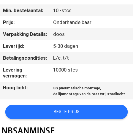
CONTACTEER
Min. bestelaantal:
10 -stcs
ONS
Prijs:
Onderhandelbaar
NIEUWS
Verpakking Details:
doos
Levertijd:
5-30 dagen
VERZOEK
Betalingscondities:
L/c, t/t
OM EEN
CITAAT
Levering
10000 stcs
vermogen:
Hoog licht:
,
SITEMAP
SS pneumatische montage
de lijnmontage van de roestvrij staallucht
PRIVACYBELEID
BESTE PRIJS