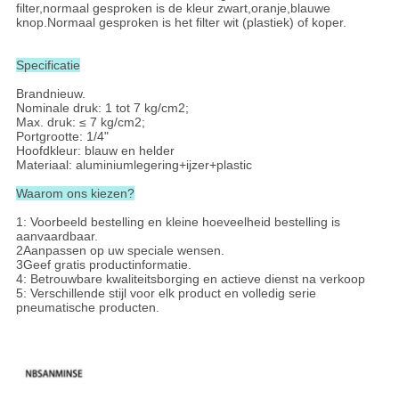
filter,normaal gesproken is de kleur zwart,oranje,blauwe
knop.Normaal gesproken is het filter wit (plastiek) of koper.
Specificatie
Brandnieuw.
Nominale druk: 1 tot 7 kg/cm2;
Max. druk: ≤ 7 kg/cm2;
Portgrootte: 1/4"
Hoofdkleur: blauw en helder
Materiaal: aluminiumlegering+ijzer+plastic
Waarom ons kiezen?
1: Voorbeeld bestelling en kleine hoeveelheid bestelling is
aanvaardbaar.
2Aanpassen op uw speciale wensen.
3Geef gratis productinformatie.
4: Betrouwbare kwaliteitsborging en actieve dienst na verkoop
5: Verschillende stijl voor elk product en volledig serie
pneumatische producten.