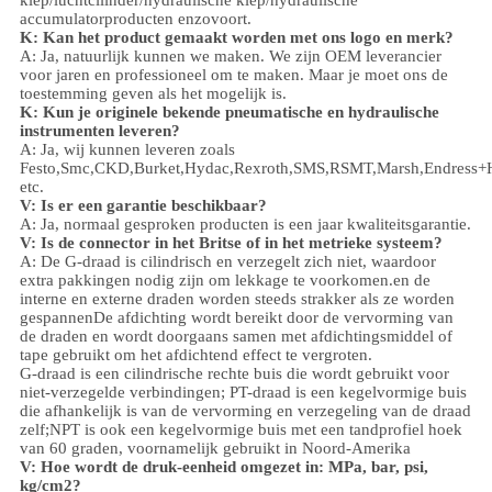
klep
/
luchtcilinder
/hydraulische klep/hydraulische
accumulator
producten enzovoort.
K: Kan het product gemaakt worden met ons logo en merk?
A: Ja, natuurlijk kunnen we maken. We zijn OEM leverancier
voor jaren en professioneel om te maken. Maar je moet ons de
toestemming geven als het mogelijk is.
K: Kun je originele bekende pneumatische en hydraulische
instrumenten leveren?
A: Ja, wij kunnen leveren zoals
Festo,Smc,CKD,Burket,Hydac,Rexroth,SMS,RSMT,Marsh,Endress+
etc.
V:
Is er een garantie beschikbaar?
A: Ja, normaal gesproken producten is een jaar kwaliteitsgarantie.
V: Is de connector in het Britse of in het metrieke systeem?
A:
De G-draad is cilindrisch en verzegelt zich niet, waardoor
extra pakkingen nodig zijn om lekkage te voorkomen.en de
interne en externe draden worden steeds strakker als ze worden
gespannenDe afdichting wordt bereikt door de vervorming van
de draden en wordt doorgaans samen met afdichtingsmiddel of
tape gebruikt om het afdichtend effect te vergroten.
G-draad is een cilindrische rechte buis die wordt gebruikt voor
niet-verzegelde verbindingen; PT-draad is een kegelvormige buis
die afhankelijk is van de vervorming en verzegeling van de draad
zelf;NPT is ook een kegelvormige buis met een tandprofiel hoek
van 60 graden, voornamelijk gebruikt in Noord-Amerika
V: Hoe wordt de druk-eenheid omgezet in: MPa, bar, psi,
kg/cm2?