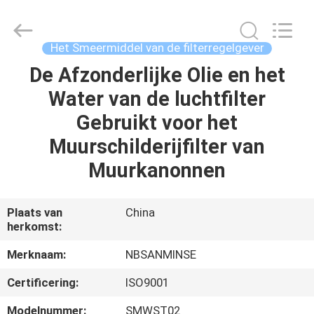
Sanmin
Import
And
Export
Co.,Ltd..
Het Smeermiddel van de filterregelgever
All
Rights
Reserved.
De Afzonderlijke Olie en het
HUIS
Water van de luchtfilter
PRODUCTEN
Gebruikt voor het
Muurschilderijfilter van
ONGEVEER
Muurkanonnen
ONS
Plaats van
China
herkomst:
FABRIEKSREIS
Merknaam:
NBSANMINSE
KWALITEITSCONTROLE
Certificering:
ISO9001
Modelnummer:
SMWST02