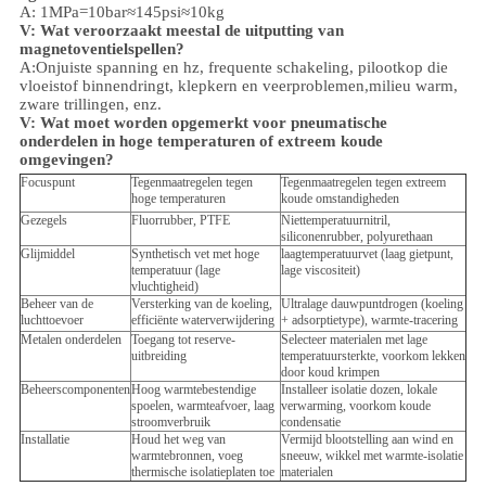
A: 1MPa=10bar≈145psi≈10kg
V: Wat veroorzaakt meestal de uitputting van
magnetoventielspellen?
A:Onjuiste spanning en hz, frequente schakeling, pilootkop die
vloeistof binnendringt, klepkern en veerproblemen,
milieu
warm,
zware trillingen, enz.
V:
Wat moet worden opgemerkt voor pneumatische
onderdelen in hoge temperaturen of extreem koude
omgevingen?
Focuspunt
Tegenmaatregelen tegen
Tegenmaatregelen tegen extreem
hoge temperaturen
koude omstandigheden
Gezegels
Fluorrubber, PTFE
Niettemperatuurnitril,
siliconenrubber, polyurethaan
Glijmiddel
Synthetisch vet met hoge
laagtemperatuurvet (laag gietpunt,
temperatuur (lage
lage viscositeit)
vluchtigheid)
Beheer van de
Versterking van de koeling,
Ultralage dauwpuntdrogen (koeling
luchttoevoer
efficiënte waterverwijdering
+ adsorptietype), warmte-tracering
Metalen onderdelen
Toegang tot reserve-
Selecteer materialen met lage
uitbreiding
temperatuursterkte, voorkom lekken
door koud krimpen
Beheerscomponenten
Hoog warmtebestendige
Installeer isolatie dozen, lokale
spoelen, warmteafvoer, laag
verwarming, voorkom koude
stroomverbruik
condensatie
Installatie
Houd het weg van
Vermijd blootstelling aan wind en
warmtebronnen, voeg
sneeuw, wikkel met warmte-isolatie
thermische isolatieplaten toe
materialen