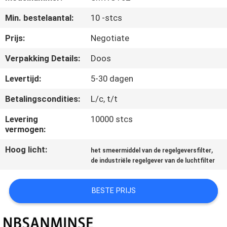
CONTACTEER
Min. bestelaantal:
10 -stcs
ONS
Prijs:
Negotiate
NIEUWS
Verpakking Details:
Doos
Levertijd:
5-30 dagen
VERZOEK
Betalingscondities:
L/c, t/t
OM EEN
CITAAT
Levering
10000 stcs
vermogen:
Hoog licht:
,
SITEMAP
het smeermiddel van de regelgeversfilter
de industriële regelgever van de luchtfilter
PRIVACYBELEID
BESTE PRIJS