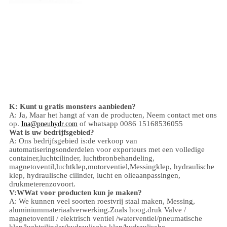
Luchtcompressor Filter Regulator, Luchtcompressor
onderdelen, Luchtcompressor druk regulator, Luchtfilter
Regulator, Lucht Regulator Valve, Luchtbron apparatuur
eenheden, Luchtbron eenheden, Airtac,Festo, SMC,
Gecomprimeerde lucht, Gecomprimeerde luchtcompressor,
Compressor Filter, Compressor Vochtvanger, Filter Regulator
Lubricator, Filters voor luchtcompressors, FRL Eenheden,
Lubricator, Mini Filter,Mini smeermiddel.Mini-regulator,
vochtseparator, pneumatisch, drukcompressor, pneumatische
onderdelen, pneumatisch filter, pneumatisch smeermiddel,
luchtsmeermiddel, pneumatische regulator, luchtregulator met
meter,Compressor luchtregelaar Eén, twee, drie eenheden.
K: Kunt u gratis monsters aanbieden?
A: Ja,
Maar het hangt af van de producten,
Neem contact met ons
op.
of whatsapp 0086 15168536055
Ina@pneuhydr.com
Wat is uw bedrijfsgebied?
A: Ons bedrijfsgebied is:
de verkoop van
automatiseringsonderdelen voor exporteurs met een volledige
container,
luchtcilinder, luchtbronbehandeling,
magnetoventil,
luchtklep,
motorventiel,
Messingklep, hydraulische
klep, hydraulische cilinder,
lucht en olie
aanpassingen
,
drukmeter
enzovoort.
V:
W
Wat voor producten kun je maken?
A: We kunnen veel soorten roestvrij staal maken
,
Messing,
aluminium
materiaalverwerking.
Zoals hoog.
druk
Valve /
magnetoventil / elektrisch ventiel /
waterventiel/
pneumatische