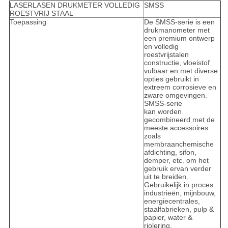
LASERLASEN DRUKMETER VOLLEDIG
SMSS
ROESTVRIJ STAAL
Toepassing
De SMSS-serie is een
drukmanometer met
een premium ontwerp
en volledig
roestvrijstalen
constructie, vloeistof
vulbaar en met diverse
opties gebruikt in
extreem corrosieve en
zware omgevingen.
SMSS-serie
kan worden
gecombineerd met de
meeste accessoires
zoals
membraanchemische
afdichting, sifon,
demper, etc. om het
gebruik ervan verder
uit te breiden.
Gebruikelijk in proces
industrieën, mijnbouw,
energiecentrales,
staalfabrieken, pulp &
papier, water &
riolering,