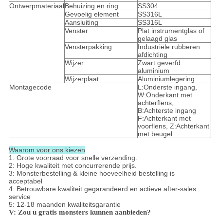
Ontwerpmateriaal
Behuizing en ring
SS304
Gevoelig element
SS316L
Aansluiting
SS316L
Venster
Plat instrumentglas of
gelaagd glas
Vensterpakking
Industriële rubberen
afdichting
Wijzer
Zwart geverfd
aluminium
Wijzerplaat
Aluminiumlegering
Montagecode
L:Onderste ingang,
W:Onderkant met
achterflens,
B:Achterste ingang
F:Achterkant met
voorflens, Z:Achterkant
met beugel
Waarom voor ons kiezen
1: Grote voorraad voor snelle verzending.
2: Hoge kwaliteit met concurrerende prijs.
3: Monsterbestelling & kleine hoeveelheid bestelling is
acceptabel
4: Betrouwbare kwaliteit gegarandeerd en actieve after-sales
service
5: 12-18 maanden kwaliteitsgarantie
V: Zou u gratis monsters kunnen aanbieden?