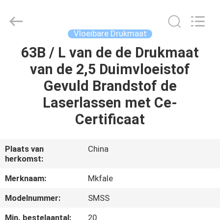
Sanmin
Import
And
Export
Co.,Ltd..
Vloeibare Drukmaat
All
Rights
Reserved.
63B / L van de de Drukmaat
HUIS
van de 2,5 Duimvloeistof
PRODUCTEN
Gevuld Brandstof de
Laserlassen met Ce-
ONGEVEER
Certificaat
ONS
Plaats van
China
herkomst:
FABRIEKSREIS
Merknaam:
Mkfale
KWALITEITSCONTROLE
Modelnummer:
SMSS
Min. bestelaantal:
20