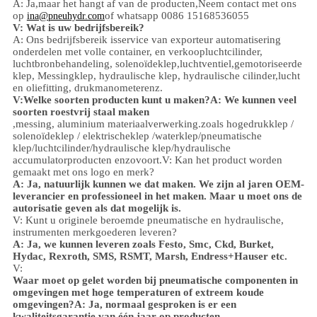
A: Ja,
maar het hangt af van de producten,
Neem contact met ons
op
of whatsapp 0086 15168536055
ina@pneuhydr.com
V: Wat is uw bedrijfsbereik?
A: Ons bedrijfsbereik is
service van exporteur automatisering
onderdelen met volle container, en verkoop
luchtcilinder,
luchtbronbehandeling, solenoïdeklep,
luchtventiel,
gemotoriseerde
klep,
Messingklep, hydraulische klep, hydraulische cilinder,
lucht
en olie
fitting
, drukmanometer
enz.
V:
Welke soorten producten kunt u maken?
A: We kunnen veel
soorten roestvrij staal maken
,
messing, aluminium
materiaalverwerking.
zoals hoge
druk
klep /
solenoïdeklep / elektrischeklep /
waterklep/
pneumatische
klep
/
luchtcilinder
/hydraulische klep/hydraulische
accumulator
producten enzovoort.
V: Kan het product worden
gemaakt met ons logo en merk?
A: Ja, natuurlijk kunnen we dat maken. We zijn al jaren OEM-
leverancier en professioneel in het maken. Maar u moet ons de
autorisatie geven als dat mogelijk is.
V: Kunt u originele beroemde pneumatische en hydraulische,
instrumenten merkgoederen leveren?
A: Ja, we kunnen leveren zoals Festo, Smc, Ckd, Burket,
Hydac, Rexroth, SMS, RSMT, Marsh, Endress+Hauser etc.
V:
Waar moet op gelet worden bij pneumatische componenten in
omgevingen met hoge temperaturen of extreem koude
omgevingen?
A: Ja, normaal gesproken is er een
kwaliteitsgarantie van één jaar op producten.