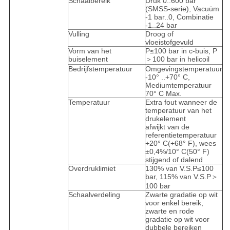
Schaalbereik
Druk 0..600 bar
(SMSS-serie), Vacuüm
-1 bar..0, Combinatie
-1..24 bar
Vulling
Droog of
vloeistofgevuld
Vorm van het
P≤100 bar in c-buis, P
buiselement
＞100 bar in helicoil
Bedrijfstemperatuur
Omgevingstemperatuur
-10° ..+70° C,
Mediumtemperatuur
70° C Max.
Temperatuur
Extra fout wanneer de
temperatuur van het
drukelement
afwijkt van de
referentietemperatuur
+20° C(+68° F), wees
±0,4%/10° C(50° F)
stijgend of dalend
Overdruklimiet
130% van V.S.P≤100
bar, 115% van V.S.P＞
100 bar
Schaalverdeling
Zwarte gradatie op wit
voor enkel bereik,
zwarte en rode
gradatie op wit voor
dubbele bereiken