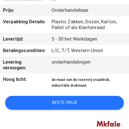
CONTACTEER
Prijs:
Onderhandelbaar
ONS
Verpakking Details:
Plastic Zakken, Dozen, Karton,
Pallet of als Klantenraad
NIEUWS
Levertijd:
5 - 30 het Werkdagen
VERZOEK
Betalingscondities:
L/C, T/T, Western Union
OM EEN
Levering
onderhandelingen
CITAAT
vermogen:
Hoog licht:
,
de maat van de roestvrij staaldruk
SITEMAP
industriële drukmaat
BESTE PRIJS
PRIVACYBELEID