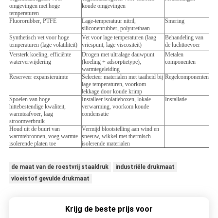
omgevingen met hoge
koude omgevingen
temperaturen
Fluororubber, PTFE
Lage-temperatuur nitril,
Smering
siliconenrubber, polyurethaan
Synthetisch vet voor hoge
Vet voor lage temperaturen (laag
Behandeling van
temperaturen (lage volatiliteit)
vriespunt, lage viscositeit)
de luchttoevoer
Versterk koeling, efficiënte
Drogen met ultralage dauwpunt
Metalen
waterverwijdering
(koeling + adsorptietype),
componenten
warmtegeleiding
Reserveer expansieruimte
Selecteer materialen met taaiheid bij
Regelcomponenten
lage temperaturen, voorkom
lekkage door koude krimp
Spoelen van hoge
Installeer isolatieboxen, lokale
Installatie
hittebestendige kwaliteit,
verwarming, voorkom koude
warmteafvoer, laag
condensatie
stroomverbruik
Houd uit de buurt van
Vermijd blootstelling aan wind en
warmtebronnen, voeg warmte-
sneeuw, wikkel met thermisch
isolerende platen toe
isolerende materialen
de maat van de roestvrij staaldruk
industriële drukmaat
vloeistof gevulde drukmaat
Krijg de beste prijs voor