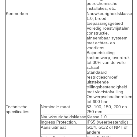
petrochemische
installaties, etc.
Kenmerken
Nauwkeurigheidsklasse
1.0, breed
toepassingsgebied
Volledig roestvrijstalen
constructie,
afneembaar systeem
met achter- en
voorflens
Bajonetsluiting
kastontwerp, overdruk
tot 30% van de volle
schaal
Standaard
restrictieschroef,
uitstekende
trillingsbestendigheid
met vloeistofvulling
Ontwerpschaalbereiken
tot 600 bar
Technische
Nominale maat
63, 100, 150, 200 en
specificaties
250 mm
Nauwkeurigheidsklasse
Klasse 1.0
Ingress Protection.
IP65 (weerbestendig)
Aansluitmaat
G1/4, G1/2 of NPT of
andere