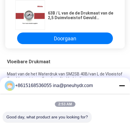
63B / L van de de Drukmaat van de
2,5 Duimvloeistof Gevuld
Brandstof de Laserlassen met Ce-
Certificaat
Doorgaan
Vloeibare Drukmaat
Maat van de het Waterdruk van SM2SB 40B/van L de Vloeistof
Gevulde met twee Geschroefte Verbinding
+8615168536055 ina@pneuhydr.com
SM1SP de ééndelige Maat van de Verbindings Vloeibare Druk
met Geplooid Geval
2:53 AM
63B / L van de de Drukmaat van de 2,5 Duimvloeistof Gevuld
Brandstof de Laserlassen met Ce-Certificaat
Good day, what product are you looking for?
populaire categorieën
Alle