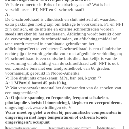
V: Is de connector in Brits of metrisch systeem? Wat is het
verschil tussen PT, NPT en G-schroefdraad?
A:
De G-schroefdraad is cilindrisch en sluit niet zelf af, waardoor
extra pakkingen nodig zijn om lekkage te voorkomen. PT en NPT
zijn conisch, en de interne en externe schroefdraden worden
steeds strakker bij het aandraaien. Afdichting wordt bereikt door
de vervorming van de schroefdraden, en afdichtingsmiddel of
tape wordt meestal in combinatie gebruikt om het
afdichtingseffect te verbeteren
G-schroefdraad is een cilindrische
rechte pijp die wordt gebruikt voor niet-afgedichte verbindingen;
PT-schroefdraad is een conische buis die afhankelijk is van de
vervorming en afdichting van de schroefdraad zelf; NPT is ook
een conische buis met een tandprofielhoek van 60 graden,
voornamelijk gebruikt in Noord-Amerika
V: Hoe drukunits omrekenen: MPa, bar, psi, kg/cm ²?
A: 1 MPa=10 bar≈145 psi≈10 kg
V: Wat veroorzaakt meestal het doorbranden van de spoelen van
een magneetklep?
A: Onjuiste spanning en frequentie, frequent schakelen,
pilotkop die vloeistof binnendringt, klepkern en veerprobleem,
omgeving
heet, zware trillingen etc.
V:
Waar moet op gelet worden bij pneumatische componenten in
omgevingen met hoge temperaturen of extreem koude
omgevingen?
Focuspunt
Tegenmaatregelen voor
Tegenmaatregelen voor extreem
Afdichtingen