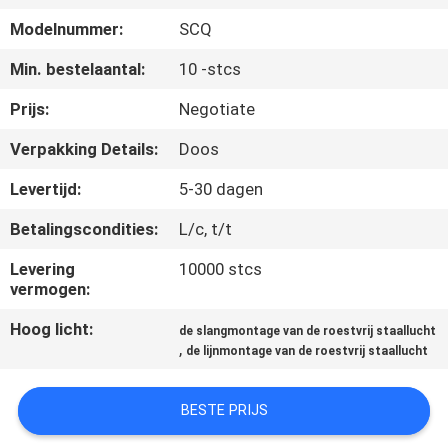
CONTACTEER
Modelnummer:
SCQ
ONS
Min. bestelaantal:
10 -stcs
NIEUWS
Prijs:
Negotiate
Verpakking Details:
Doos
VERZOEK
Levertijd:
5-30 dagen
OM EEN
Betalingscondities:
L/c, t/t
CITAAT
Levering
10000 stcs
vermogen:
SITEMAP
Hoog licht:
de slangmontage van de roestvrij staallucht
,
de lijnmontage van de roestvrij staallucht
PRIVACYBELEID
BESTE PRIJS