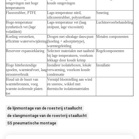
omgevingen met hoge
koude omgevingen
temperaturen
Fluororubber, PTFE
Lage-temperatuur nitril,
Smering
siliconenrubber, polyurethaan
Hoge-temperatuur
Lage-temperatuur vet (laag
Luchttoevoerbehandeling
synthetisch vet (lage
stolpunt, lage viscositeit)
volatiliteit)
Koeling versterken,
Drogen met ultralage dauwpunt
Metalen componenten
efficiënte waterverwijdering
(koeling + adsorptietype),
warmtegeleiding
Reserveer expansieklaring
Selecteer materialen met taaiheid
Regelcomponenten
bij lage temperaturen, voorkom
lekkage door koude krimp
Hoge hittebestendige
Installeer isolatieboxen, lokale
Installatie
spoelen, warmteafvoer, laag
verwarming, voorkom koude
stroomverbruik
condensatie
Houd uit de buurt van
Vermijd blootstelling aan wind
warmtebronnen, voeg
en sneeuw, wikkel met
warmte-isolerende platen
thermische isolatiematerialen
toe
de lijnmontage van de roestvrij staallucht
de slangmontage van de roestvrij staallucht
SS pneumatische montage