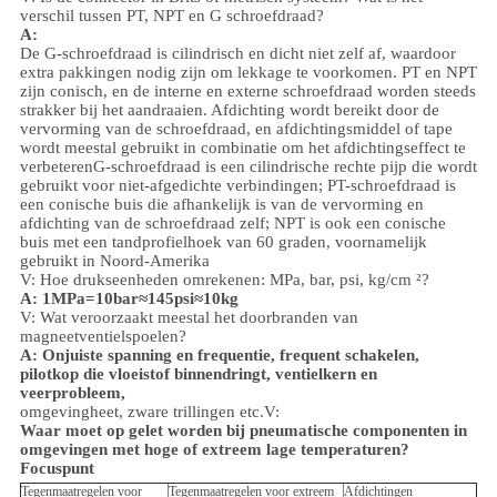
verschil tussen PT, NPT en G schroefdraad?
A:
De G-schroefdraad is cilindrisch en dicht niet zelf af, waardoor
extra pakkingen nodig zijn om lekkage te voorkomen. PT en NPT
zijn conisch, en de interne en externe schroefdraad worden steeds
strakker bij het aandraaien. Afdichting wordt bereikt door de
vervorming van de schroefdraad, en afdichtingsmiddel of tape
wordt meestal gebruikt in combinatie om het afdichtingseffect te
verbeteren
G-schroefdraad is een cilindrische rechte pijp die wordt
gebruikt voor niet-afgedichte verbindingen; PT-schroefdraad is
een conische buis die afhankelijk is van de vervorming en
afdichting van de schroefdraad zelf; NPT is ook een conische
buis met een tandprofielhoek van 60 graden, voornamelijk
gebruikt in Noord-Amerika
V: Hoe drukseenheden omrekenen: MPa, bar, psi, kg/cm ²?
A: 1MPa=10bar≈145psi≈10kg
V: Wat veroorzaakt meestal het doorbranden van
magneetventielspoelen?
A: Onjuiste spanning en frequentie, frequent schakelen,
pilotkop die vloeistof binnendringt, ventielkern en
veerprobleem,
omgeving
heet, zware trillingen etc.
V:
Waar moet op gelet worden bij pneumatische componenten in
omgevingen met hoge of extreem lage temperaturen?
Focuspunt
Tegenmaatregelen voor
Tegenmaatregelen voor extreem
Afdichtingen