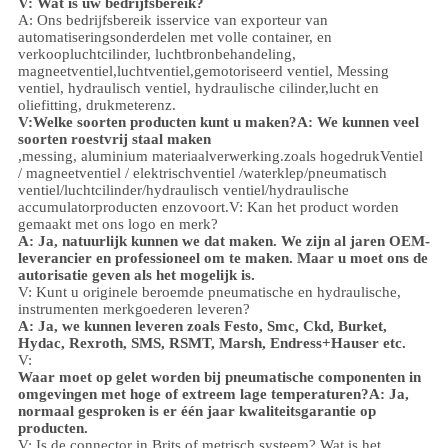
V: Wat is uw bedrijfsbereik?
A: Ons bedrijfsbereik is
service van exporteur van
automatiseringsonderdelen met volle container, en
verkoop
luchtcilinder, luchtbronbehandeling,
magneetventiel,
luchtventiel,
gemotoriseerd ventiel,
Messing
ventiel, hydraulisch ventiel, hydraulische cilinder,
lucht en
olie
fitting
, drukmeter
enz.
V:
Welke soorten producten kunt u maken?
A: We kunnen veel
soorten roestvrij staal maken
,
messing, aluminium
materiaalverwerking.
zoals hoge
druk
Ventiel
/ magneetventiel / elektrischventiel /
waterklep/
pneumatisch
ventiel
/
luchtcilinder
/hydraulisch ventiel/hydraulische
accumulator
producten enzovoort.
V: Kan het product worden
gemaakt met ons logo en merk?
A: Ja, natuurlijk kunnen we dat maken. We zijn al jaren OEM-
leverancier en professioneel om te maken. Maar u moet ons de
autorisatie geven als het mogelijk is.
V: Kunt u originele beroemde pneumatische en hydraulische,
instrumenten merkgoederen leveren?
A: Ja, we kunnen leveren zoals Festo, Smc, Ckd, Burket,
Hydac, Rexroth, SMS, RSMT, Marsh, Endress+Hauser etc.
V:
Waar moet op gelet worden bij pneumatische componenten in
omgevingen met hoge of extreem lage temperaturen?
A: Ja,
normaal gesproken is er één jaar kwaliteitsgarantie op
producten.
V: Is de connector in Brits of metrisch systeem? Wat is het