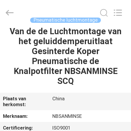
Sanmin
Import
And
Export
Co.,Ltd..
Pneumatische luchtmontage
All
Rights
Reserved.
Van de de Luchtmontage van
HUIS
het geluiddemperuitlaat
PRODUCTEN
Gesinterde Koper
Pneumatische de
ONGEVEER
Knalpotfilter NBSANMINSE
ONS
SCQ
FABRIEKSREIS
Plaats van
China
herkomst:
KWALITEITSCONTROLE
Merknaam:
NBSANMINSE
Certificering:
ISO9001