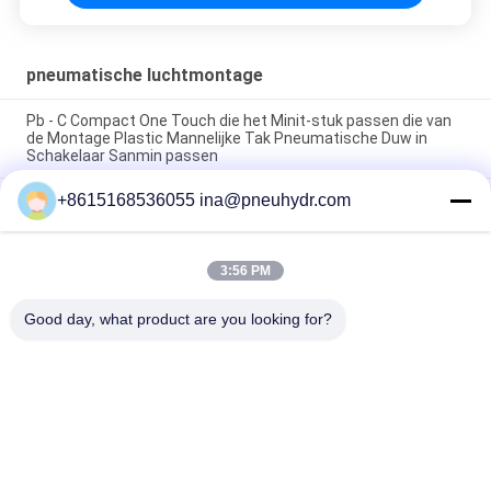
pneumatische luchtmontage
Pb - C Compact One Touch die het Minit-stuk passen die van
de Montage Plastic Mannelijke Tak Pneumatische Duw in
Schakelaar Sanmin passen
+8615168536055 ina@pneuhydr.com
NBSANMINSE van de de Montagegeluiddemper van de C
Pneumatische Lucht van de het Gaspedaalklep Pneumatische
het Messingsknalpot
3:56 PM
Messing van de de Luchtmontage van de Rcdraad KF het
Pneumatische met goede aardige vernikkeld
Good day, what product are you looking for?
populaire categorieën
Alle
Pneumatische 
Pneumatische 
Magneetventiel
Impulsklep
De Pneumatische 
Pneumatische 