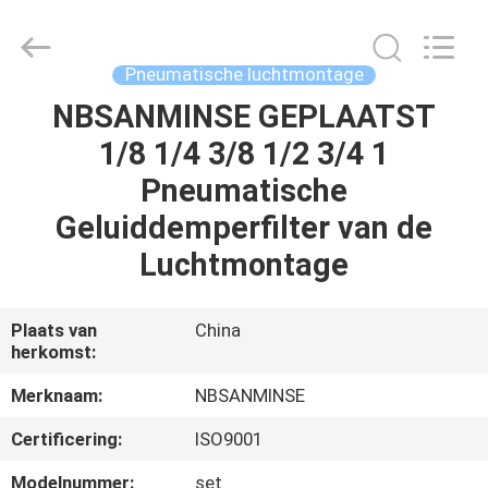
Sanmin
Import
And
Export
Co.,Ltd..
Pneumatische luchtmontage
All
Rights
Reserved.
NBSANMINSE GEPLAATST
HUIS
1/8 1/4 3/8 1/2 3/4 1
PRODUCTEN
Pneumatische
Geluiddemperfilter van de
ONGEVEER
Luchtmontage
ONS
Plaats van
China
herkomst:
FABRIEKSREIS
Merknaam:
NBSANMINSE
KWALITEITSCONTROLE
Certificering:
ISO9001
Modelnummer:
set