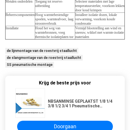
Metalen onderdelen
Toegang tot reserve-
Selecteer materialen met lage
uitbreiding
temperatuursterkte, voorkom lekken
door koud krimpen
Beheerscomponenten
Hoog warmtebestendige
Installeer isolatie dozen, lokale
spoelen, warmteafvoer, laag
verwarming, voorkom koude
stroomverbruik
condensatie
Installatie
Houd het weg van
Vermijd blootstelling aan wind en
warmtebronnen, voeg
sneeuw, wikkel met warmte-isolatie
thermische isolatieplaten toe
materialen
de lijnmontage van de roestvrij staallucht
de slangmontage van de roestvrij staallucht
SS pneumatische montage
Krijg de beste prijs voor
NBSANMINSE GEPLAATST 1/8 1/4
3/8 1/2 3/4 1 Pneumatische
Geluiddemperfilter van de
Luchtmontage
Doorgaan