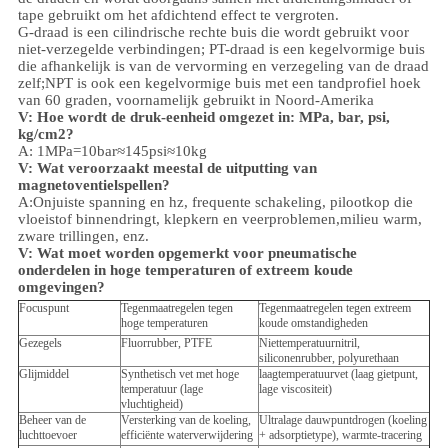
tape gebruikt om het afdichtend effect te vergroten.
G-draad is een cilindrische rechte buis die wordt gebruikt voor
niet-verzegelde verbindingen; PT-draad is een kegelvormige buis
die afhankelijk is van de vervorming en verzegeling van de draad
zelf;NPT is ook een kegelvormige buis met een tandprofiel hoek
van 60 graden, voornamelijk gebruikt in Noord-Amerika
V: Hoe wordt de druk-eenheid omgezet in: MPa, bar, psi,
kg/cm2?
A: 1MPa=10bar≈145psi≈10kg
V: Wat veroorzaakt meestal de uitputting van
magnetoventielspellen?
A:Onjuiste spanning en hz, frequente schakeling, pilootkop die
vloeistof binnendringt, klepkern en veerproblemen,
milieu
warm,
zware trillingen, enz.
V:
Wat moet worden opgemerkt voor pneumatische
onderdelen in hoge temperaturen of extreem koude
omgevingen?
Focuspunt
Tegenmaatregelen tegen
Tegenmaatregelen tegen extreem
hoge temperaturen
koude omstandigheden
Gezegels
Fluorrubber, PTFE
Niettemperatuurnitril,
siliconenrubber, polyurethaan
Glijmiddel
Synthetisch vet met hoge
laagtemperatuurvet (laag gietpunt,
temperatuur (lage
lage viscositeit)
vluchtigheid)
Beheer van de
Versterking van de koeling,
Ultralage dauwpuntdrogen (koeling
luchttoevoer
efficiënte waterverwijdering
+ adsorptietype), warmte-tracering