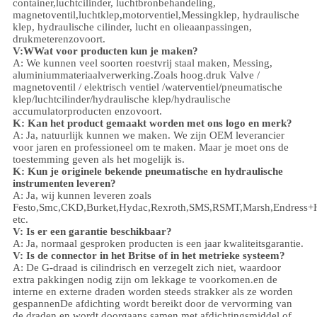
container,
luchtcilinder, luchtbronbehandeling,
magnetoventil,
luchtklep,
motorventiel,
Messingklep, hydraulische
klep, hydraulische cilinder,
lucht en olie
aanpassingen
,
drukmeter
enzovoort.
V:
W
Wat voor producten kun je maken?
A: We kunnen veel soorten roestvrij staal maken
,
Messing,
aluminium
materiaalverwerking.
Zoals hoog.
druk
Valve /
magnetoventil / elektrisch ventiel /
waterventiel/
pneumatische
klep
/
luchtcilinder
/hydraulische klep/hydraulische
accumulator
producten enzovoort.
K: Kan het product gemaakt worden met ons logo en merk?
A: Ja, natuurlijk kunnen we maken. We zijn OEM leverancier
voor jaren en professioneel om te maken. Maar je moet ons de
toestemming geven als het mogelijk is.
K: Kun je originele bekende pneumatische en hydraulische
instrumenten leveren?
A: Ja, wij kunnen leveren zoals
Festo,Smc,CKD,Burket,Hydac,Rexroth,SMS,RSMT,Marsh,Endress+
etc.
V:
Is er een garantie beschikbaar?
A: Ja, normaal gesproken producten is een jaar kwaliteitsgarantie.
V: Is de connector in het Britse of in het metrieke systeem?
A:
De G-draad is cilindrisch en verzegelt zich niet, waardoor
extra pakkingen nodig zijn om lekkage te voorkomen.en de
interne en externe draden worden steeds strakker als ze worden
gespannenDe afdichting wordt bereikt door de vervorming van
de draden en wordt doorgaans samen met afdichtingsmiddel of