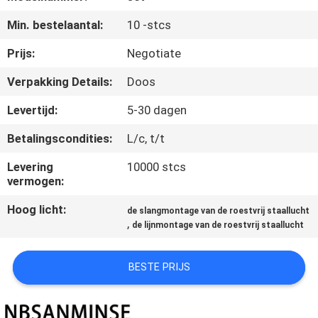
CONTACTEER
Min. bestelaantal:
10 -stcs
ONS
Prijs:
Negotiate
NIEUWS
Verpakking Details:
Doos
Levertijd:
5-30 dagen
VERZOEK
Betalingscondities:
L/c, t/t
OM EEN
CITAAT
Levering
10000 stcs
vermogen:
Hoog licht:
SITEMAP
de slangmontage van de roestvrij staallucht
,
de lijnmontage van de roestvrij staallucht
PRIVACYBELEID
BESTE PRIJS