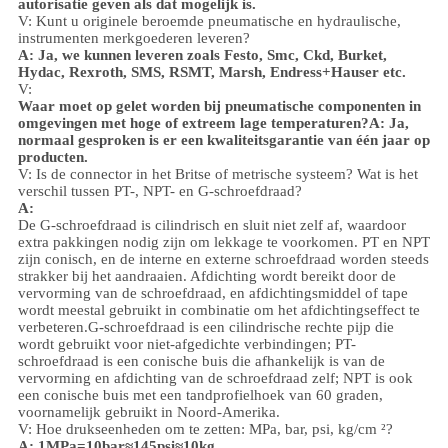
autorisatie geven als dat mogelijk is.
V: Kunt u originele beroemde pneumatische en hydraulische,
instrumenten merkgoederen leveren?
A: Ja, we kunnen leveren zoals Festo, Smc, Ckd, Burket,
Hydac, Rexroth, SMS, RSMT, Marsh, Endress+Hauser etc.
V:
Waar moet op gelet worden bij pneumatische componenten in
omgevingen met hoge of extreem lage temperaturen?
A: Ja,
normaal gesproken is er een kwaliteitsgarantie van één jaar op
producten.
V: Is de connector in het Britse of metrische systeem? Wat is het
verschil tussen PT-, NPT- en G-schroefdraad?
A:
De G-schroefdraad is cilindrisch en sluit niet zelf af, waardoor
extra pakkingen nodig zijn om lekkage te voorkomen. PT en NPT
zijn conisch, en de interne en externe schroefdraad worden steeds
strakker bij het aandraaien. Afdichting wordt bereikt door de
vervorming van de schroefdraad, en afdichtingsmiddel of tape
wordt meestal gebruikt in combinatie om het afdichtingseffect te
verbeteren.
G-schroefdraad is een cilindrische rechte pijp die
wordt gebruikt voor niet-afgedichte verbindingen; PT-
schroefdraad is een conische buis die afhankelijk is van de
vervorming en afdichting van de schroefdraad zelf; NPT is ook
een conische buis met een tandprofielhoek van 60 graden,
voornamelijk gebruikt in Noord-Amerika.
V: Hoe drukseenheden om te zetten: MPa, bar, psi, kg/cm ²?
A: 1MPa=10bar≈145psi≈10kg