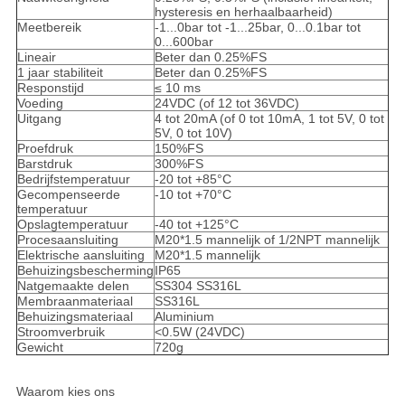
hysteresis en herhaalbaarheid)
Meetbereik
-1...0bar tot -1...25bar, 0...0.1bar tot
0...600bar
Lineair
Beter dan 0.25%FS
1 jaar stabiliteit
Beter dan 0.25%FS
Responstijd
≤ 10 ms
Voeding
24VDC (of 12 tot 36VDC)
Uitgang
4 tot 20mA (of 0 tot 10mA, 1 tot 5V, 0 tot
5V, 0 tot 10V)
Proefdruk
150%FS
Barstdruk
300%FS
Bedrijfstemperatuur
-20 tot +85°C
Gecompenseerde
-10 tot +70°C
temperatuur
Opslagtemperatuur
-40 tot +125°C
Procesaansluiting
M20*1.5 mannelijk of 1/2NPT mannelijk
Elektrische aansluiting
M20*1.5 mannelijk
Behuizingsbescherming
IP65
Natgemaakte delen
SS304 SS316L
Membraanmateriaal
SS316L
Behuizingsmateriaal
Aluminium
Stroomverbruik
<0.5W (24VDC)
Gewicht
720g
Waarom kies ons