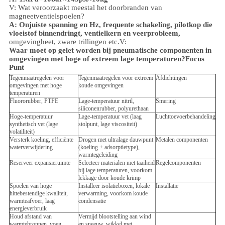
V: Wat veroorzaakt meestal het doorbranden van
magneetventielspoelen?
A: Onjuiste spanning en Hz, frequente schakeling, pilotkop die
vloeistof binnendringt, ventielkern en veerprobleem,
omgeving
heet, zware trillingen etc.
V:
Waar moet op gelet worden bij pneumatische componenten in
omgevingen met hoge of extreem lage temperaturen?
Focus
Punt
Tegenmaatregelen voor
Tegenmaatregelen voor extreem
Afdichtingen
omgevingen met hoge
koude omgevingen
temperaturen
Fluororubber, PTFE
Lage-temperatuur nitril,
Smering
siliconenrubber, polyurethaan
Hoge-temperatuur
Lage-temperatuur vet (laag
Luchttoevoerbehandeling
synthetisch vet (lage
stolpunt, lage viscositeit)
volatiliteit)
Versterk koeling, efficiënte
Drogen met ultralage dauwpunt
Metalen componenten
waterverwijdering
(koeling + adsorptietype),
warmtegeleiding
Reserveer expansieruimte
Selecteer materialen met taaiheid
Regelcomponenten
bij lage temperaturen, voorkom
lekkage door koude krimp
Spoelen van hoge
Installeer isolatieboxen, lokale
Installatie
hittebestendige kwaliteit,
verwarming, voorkom koude
warmteafvoer, laag
condensatie
energieverbruik
Houd afstand van
Vermijd blootstelling aan wind
warmtebronnen, voeg
en sneeuw, wikkel met