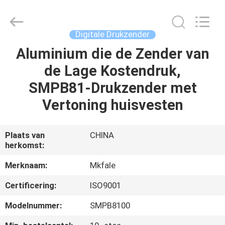
Sanmin
Import
And
Export
Co.,Ltd..
Digitale Drukzender
All
Rights
Reserved.
Aluminium die de Zender van
HUIS
de Lage Kostendruk,
PRODUCTEN
SMPB81-Drukzender met
Vertoning huisvesten
ONGEVEER
ONS
Plaats van
CHINA
herkomst:
FABRIEKSREIS
Merknaam:
Mkfale
Certificering:
ISO9001
KWALITEITSCONTROLE
Modelnummer:
SMPB8100