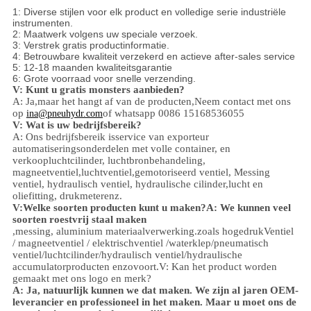
1: Diverse stijlen voor elk product en volledige serie industriële
instrumenten.
2: Maatwerk volgens uw speciale verzoek.
3: Verstrek gratis productinformatie.
4: Betrouwbare kwaliteit verzekerd en actieve after-sales service
5: 12-18 maanden kwaliteitsgarantie
6: Grote voorraad voor snelle verzending.
V: Kunt u gratis monsters aanbieden?
A: Ja,
maar het hangt af van de producten,
Neem contact met ons
op
of whatsapp 0086 15168536055
ina@pneuhydr.com
V: Wat is uw bedrijfsbereik?
A: Ons bedrijfsbereik is
service van exporteur
automatiseringsonderdelen met volle container, en
verkoop
luchtcilinder, luchtbronbehandeling,
magneetventiel,
luchtventiel,
gemotoriseerd ventiel,
Messing
ventiel, hydraulisch ventiel, hydraulische cilinder,
lucht en
olie
fitting
, drukmeter
enz.
V:
Welke soorten producten kunt u maken?
A: We kunnen veel
soorten roestvrij staal maken
,
messing, aluminium
materiaalverwerking.
zoals hoge
druk
Ventiel
/ magneetventiel / elektrischventiel /
waterklep/
pneumatisch
ventiel
/
luchtcilinder
/hydraulisch ventiel/hydraulische
accumulator
producten enzovoort.
V: Kan het product worden
gemaakt met ons logo en merk?
A: Ja, natuurlijk kunnen we dat maken. We zijn al jaren OEM-
leverancier en professioneel in het maken. Maar u moet ons de