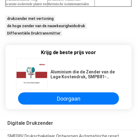
warmte-isolerende platen toe
thermische isolatiematerialen
drukzender met vertoning
de hoge zender van de nauwkeurigheidsdruk
Differentiële Druktransmitter
Krijg de beste prijs voor
Aluminium die de Zender van de
Lage Kostendruk, SMPB81-
Drukzender met Vertoning
huisvesten
Doorgaan
Digitale Drukzender
SMF08V Drukschakelaar Ontworpen Automatische reset