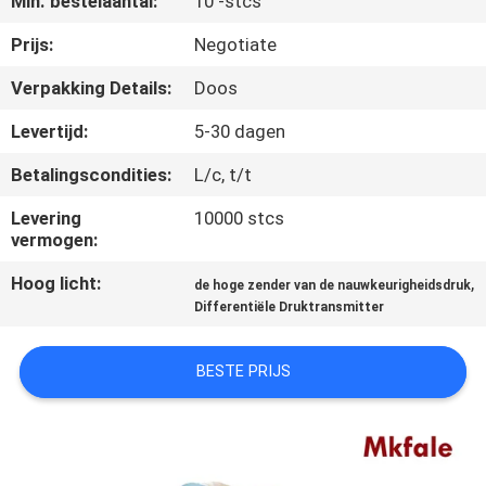
Min. bestelaantal:
10 -stcs
CONTACTEER
ONS
Prijs:
Negotiate
Verpakking Details:
Doos
NIEUWS
Levertijd:
5-30 dagen
Betalingscondities:
L/c, t/t
VERZOEK
OM EEN
Levering
10000 stcs
vermogen:
CITAAT
Hoog licht:
,
de hoge zender van de nauwkeurigheidsdruk
Differentiële Druktransmitter
SITEMAP
BESTE PRIJS
PRIVACYBELEID