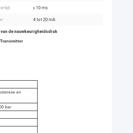
etijd:
≤ 10 ms
r:
4 tot 20 mA
 van de nauwkeurigheidsdruk
 Transmitter
Hysterese en
600 bar