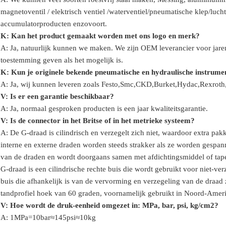
magnetoventil / elektrisch ventiel /
waterventiel/
pneumatische klep
/
lucht
accumulator
producten enzovoort.
K: Kan het product gemaakt worden met ons logo en merk?
A: Ja, natuurlijk kunnen we maken. We zijn OEM leverancier voor jare
toestemming geven als het mogelijk is.
K: Kun je originele bekende pneumatische en hydraulische instrume
A: Ja, wij kunnen leveren zoals Festo,Smc,CKD,Burket,Hydac,Rexro
V:
Is er een garantie beschikbaar?
A: Ja, normaal gesproken producten is een jaar kwaliteitsgarantie.
V: Is de connector in het Britse of in het metrieke systeem?
A:
De G-draad is cilindrisch en verzegelt zich niet, waardoor extra p
interne en externe draden worden steeds strakker als ze worden gespa
van de draden en wordt doorgaans samen met afdichtingsmiddel of tape 
G-draad is een cilindrische rechte buis die wordt gebruikt voor niet-v
buis die afhankelijk is van de vervorming en verzegeling van de draad
tandprofiel hoek van 60 graden, voornamelijk gebruikt in Noord-Amer
V: Hoe wordt de druk-eenheid omgezet in: MPa, bar, psi, kg/cm2?
A: 1MPa=10bar≈145psi≈10kg