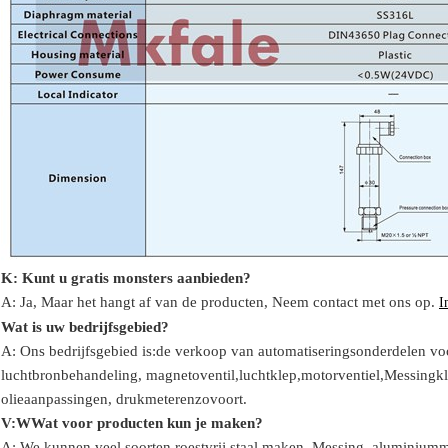
K: Kunt u gratis monsters aanbieden?
A: Ja,
Maar het hangt af van de producten,
Neem contact met ons op.
I
Wat is uw bedrijfsgebied?
A: Ons bedrijfsgebied is:
de verkoop van automatiseringsonderdelen voo
luchtbronbehandeling, magnetoventil,
luchtklep,
motorventiel,
Messingkle
olie
aanpassingen
, drukmeter
enzovoort.
V:
W
Wat voor producten kun je maken?
A: We kunnen veel soorten roestvrij staal maken
,
Messing, aluminium
m