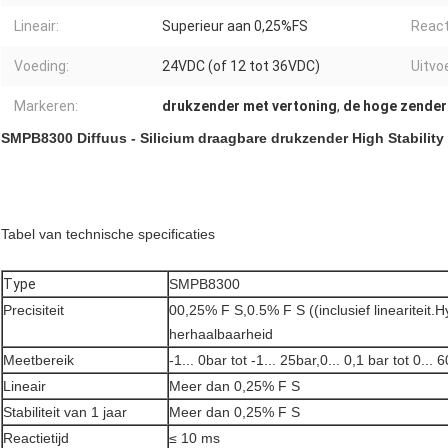
Lineair:
Superieur aan 0,25%FS
Reacti
Voeding:
24VDC (of 12 tot 36VDC)
Uitvoe
Markeren:
drukzender met vertoning
,
de hoge zender
SMPB8300 Diffuus - Silicium draagbare drukzender High Stability
Tabel van technische specificaties
Type
SMPB8300
Precisiteit
00,25% F S,0.5% F S ((inclusief lineariteit.
herhaalbaarheid
Meetbereik
-1... 0bar tot -1... 25bar,0... 0,1 bar tot 0... 
Lineair
Meer dan 0,25% F S
Stabiliteit van 1 jaar
Meer dan 0,25% F S
Reactietijd
≤ 10 ms