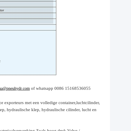
of whatsapp 0086 15168536055
na@pneuhydr.com
r exporteurs met een volledige container,
luchtcilinder,
p, hydraulische klep, hydraulische cilinder,
lucht en
ateriaalverwerking.
Zoals hoog.
druk
Valve /