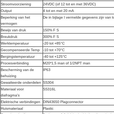
Stroomvoorziening
24VDC (of 12 tot en met 36VDC)
Output
4 tot en met 20 mA
Beperking van het
De in bijlage I vermelde gegevens zijn van 
vermogen
Bewijs van druk
150% F S
Breukdruk
300% F S
Werktemperatuur
-20 tot +85°C
Gecompenseerde Temp
-10 tot +70°C
Bergingstemperatuur
-40 tot +125°C
Procesverbinding
M20*1,5 man of 1/2NPT man
Bescherming van de
IP63
behuizing
Gewatteerde onderdelen
SS304
Materiaal voor
SS316L
diafragma's
Elektrische verbindingen
DIN43650 Plagconnector
Huismateriaal
Plastic