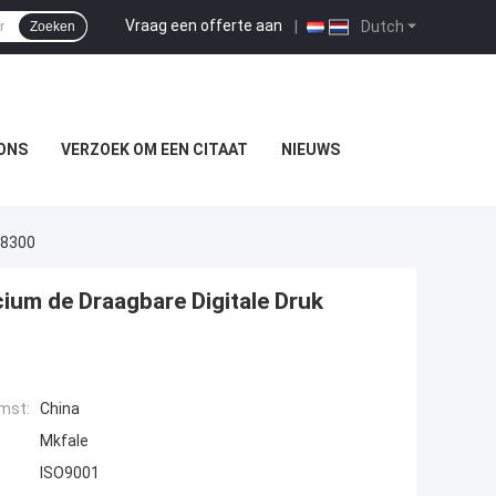
Vraag een offerte aan
|
Dutch
Zoeken
ONS
VERZOEK OM EEN CITAAT
NIEUWS
B8300
icium de Draagbare Digitale Druk
mst:
China
Mkfale
ISO9001