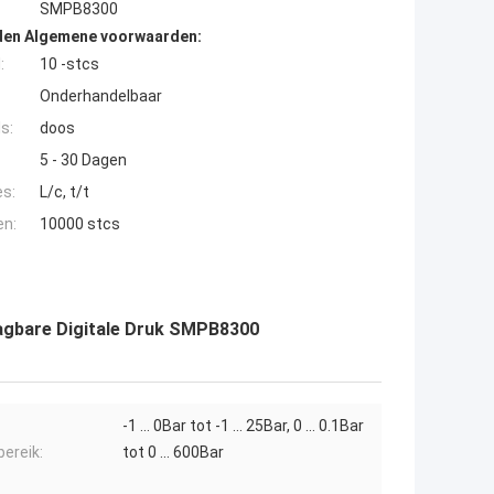
SMPB8300
den Algemene voorwaarden:
:
10 -stcs
Onderhandelbaar
s:
doos
5 - 30 Dagen
es:
L/c, t/t
en:
10000 stcs
raagbare Digitale Druk SMPB8300
-1 ... 0Bar tot -1 ... 25Bar, 0 ... 0.1Bar
ereik:
tot 0 ... 600Bar