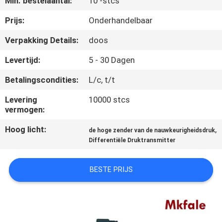
Min. bestelaantal:
10 -stcs
CONTACTEER
ONS
Prijs:
Onderhandelbaar
Verpakking Details:
doos
NIEUWS
Levertijd:
5 - 30 Dagen
Betalingscondities:
L/c, t/t
VERZOEK
OM EEN
Levering
10000 stcs
vermogen:
CITAAT
Hoog licht:
,
de hoge zender van de nauwkeurigheidsdruk
Differentiële Druktransmitter
SITEMAP
BESTE PRIJS
PRIVACYBELEID