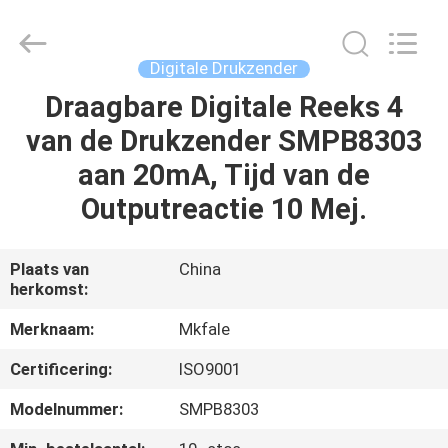
Sanmin
Import
And
Export
Co.,Ltd..
Digitale Drukzender
All
Rights
Reserved.
Draagbare Digitale Reeks 4
HUIS
van de Drukzender SMPB8303
PRODUCTEN
aan 20mA, Tijd van de
Outputreactie 10 Mej.
ONGEVEER
ONS
Plaats van
China
herkomst:
FABRIEKSREIS
Merknaam:
Mkfale
Certificering:
ISO9001
KWALITEITSCONTROLE
Modelnummer:
SMPB8303