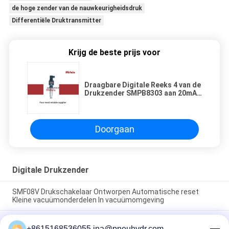
de hoge zender van de nauwkeurigheidsdruk
Differentiële Druktransmitter
Krijg de beste prijs voor
Draagbare Digitale Reeks 4 van de
Drukzender SMPB8303 aan 20mA,
Tijd van de Outputreactie 10 Mej.
Doorgaan
Digitale Drukzender
SMF08V Drukschakelaar Ontworpen Automatische reset
Kleine vacuümonderdelen In vacuümomgeving
SMF08A 1/8 1/4 Hogestroom Drukschakelaar Vaste
+8615168536055 ina@pneuhydr.com