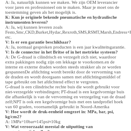
A: Ja, natuurlijk kunnen we maken. We zijn OEM leverancier
voor jaren en professioneel om te maken. Maar je moet ons de
toestemming geven als het mogelijk is.
K: Kun je originele bekende pneumatische en hydraulische
instrumenten leveren?
A: Ja, wij kunnen leveren zoals
Festo,Smc,CKD,Burket,Hydac,Rexroth,SMS,RSMT,Marsh,Endress+
etc.
V:
Is er een garantie beschikbaar?
A: Ja, normaal gesproken producten is een jaar kwaliteitsgarantie.
V: Is de connector in het Britse of in het metrieke systeem?
A:
De G-draad is cilindrisch en verzegelt zich niet, waardoor
extra pakkingen nodig zijn om lekkage te voorkomen.en de
interne en externe draden worden steeds strakker als ze worden
gespannenDe afdichting wordt bereikt door de vervorming van
de draden en wordt doorgaans samen met afdichtingsmiddel of
tape gebruikt om het afdichtend effect te vergroten.
G-draad is een cilindrische rechte buis die wordt gebruikt voor
niet-verzegelde verbindingen; PT-draad is een kegelvormige buis
die afhankelijk is van de vervorming en verzegeling van de draad
zelf;NPT is ook een kegelvormige buis met een tandprofiel hoek
van 60 graden, voornamelijk gebruikt in Noord-Amerika
V: Hoe wordt de druk-eenheid omgezet in: MPa, bar, psi,
kg/cm2?
A: 1MPa=10bar≈145psi≈10kg
V: Wat veroorzaakt meestal de uitputting van