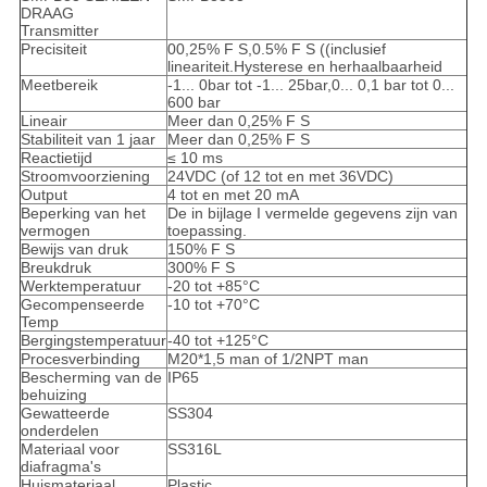
DRAAG
Transmitter
Precisiteit
00,25% F S,0.5% F S ((inclusief
lineariteit.Hysterese en herhaalbaarheid
Meetbereik
-1... 0bar tot -1... 25bar,0... 0,1 bar tot 0...
600 bar
Lineair
Meer dan 0,25% F S
Stabiliteit van 1 jaar
Meer dan 0,25% F S
Reactietijd
≤ 10 ms
Stroomvoorziening
24VDC (of 12 tot en met 36VDC)
Output
4 tot en met 20 mA
Beperking van het
De in bijlage I vermelde gegevens zijn van
vermogen
toepassing.
Bewijs van druk
150% F S
Breukdruk
300% F S
Werktemperatuur
-20 tot +85°C
Gecompenseerde
-10 tot +70°C
Temp
Bergingstemperatuur
-40 tot +125°C
Procesverbinding
M20*1,5 man of 1/2NPT man
Bescherming van de
IP65
behuizing
Gewatteerde
SS304
onderdelen
Materiaal voor
SS316L
diafragma's
Huismateriaal
Plastic