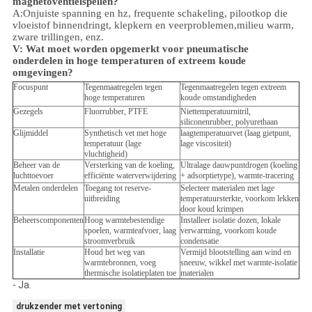
magnetoventielspellen?
A:Onjuiste spanning en hz, frequente schakeling, pilootkop die
vloeistof binnendringt, klepkern en veerproblemen,
milieu
warm,
zware trillingen, enz.
V:
Wat moet worden opgemerkt voor pneumatische
onderdelen in hoge temperaturen of extreem koude
omgevingen?
Focuspunt
Tegenmaatregelen tegen
Tegenmaatregelen tegen extreem
hoge temperaturen
koude omstandigheden
Gezegels
Fluorrubber, PTFE
Niettemperatuurnitril,
siliconenrubber, polyurethaan
Glijmiddel
Synthetisch vet met hoge
laagtemperatuurvet (laag gietpunt,
temperatuur (lage
lage viscositeit)
vluchtigheid)
Beheer van de
Versterking van de koeling,
Ultralage dauwpuntdrogen (koeling
luchttoevoer
efficiënte waterverwijdering
+ adsorptietype), warmte-tracering
Metalen onderdelen
Toegang tot reserve-
Selecteer materialen met lage
uitbreiding
temperatuursterkte, voorkom lekken
door koud krimpen
Beheerscomponenten
Hoog warmtebestendige
Installeer isolatie dozen, lokale
spoelen, warmteafvoer, laag
verwarming, voorkom koude
stroomverbruik
condensatie
Installatie
Houd het weg van
Vermijd blootstelling aan wind en
warmtebronnen, voeg
sneeuw, wikkel met warmte-isolatie
thermische isolatieplaten toe
materialen
- Ja.
drukzender met vertoning