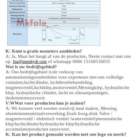
K: Kunt u gratis monsters aanbieden?
A: Ja,
Maar het hangt af van de producten,
Neem contact met ons
op.
of whatsapp 0086 15168536055
Ina@pneuhydr.com
Wat is uw bedrijfsgebied?
A: Ons bedrijfsgebied is:
de verkoop van
automatiseringsonderdelen voor exporteurs met een volledige
container,
luchtcilinder, luchtbronbehandeling,
magnetoventil,
luchtklep,
motorventiel,
Messingklep, hydraulische
klep, hydraulische cilinder,
lucht en olie
aanpassingen
,
drukmeter
enzovoort.
V:
W
Wat voor producten kun je maken?
A: We kunnen veel soorten roestvrij staal maken
,
Messing,
aluminium
materiaalverwerking.
Zoals hoog.
druk
Valve /
magnetoventil / elektrisch ventiel /
waterventiel/
pneumatische
klep
/
luchtcilinder
/hydraulische klep/hydraulische
accumulator
producten enzovoort.
K: Kan het product gemaakt worden met ons logo en merk?