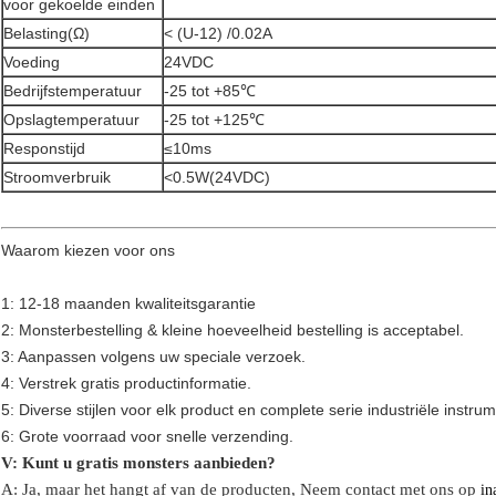
voor gekoelde einden
Belasting(Ω)
< (U-12) /0.02A
Voeding
24VDC
Bedrijfstemperatuur
-25 tot +85℃
Opslagtemperatuur
-25 tot +125℃
Responstijd
≤10ms
Stroomverbruik
<0.5W(24VDC)
Waarom kiezen voor ons
1: 12-18 maanden kwaliteitsgarantie
2: Monsterbestelling & kleine hoeveelheid bestelling is acceptabel.
3: Aanpassen volgens uw speciale verzoek.
4: Verstrek gratis productinformatie.
5: Diverse stijlen voor elk product en complete serie industriële instru
6: Grote voorraad voor snelle verzending.
V: Kunt u gratis monsters aanbieden?
A: Ja,
maar het hangt af van de producten,
Neem contact met ons op
in