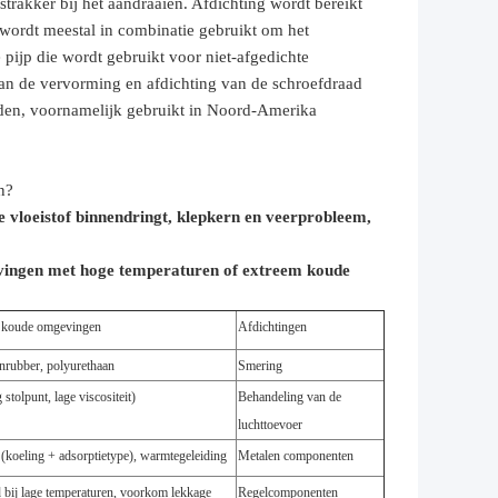
trakker bij het aandraaien. Afdichting wordt bereikt
wordt meestal in combinatie gebruikt om het
 pijp die wordt gebruikt voor niet-afgedichte
 van de vervorming en afdichting van de schroefdraad
aden, voornamelijk gebruikt in Noord-Amerika
n?
ie vloeistof binnendringt, klepkern en veerprobleem,
vingen met hoge temperaturen of extreem koude
m koude omgevingen
Afdichtingen
enrubber, polyurethaan
Smering
stolpunt, lage viscositeit)
Behandeling van de
luchttoevoer
(koeling + adsorptietype), warmtegeleiding
Metalen componenten
id bij lage temperaturen, voorkom lekkage
Regelcomponenten