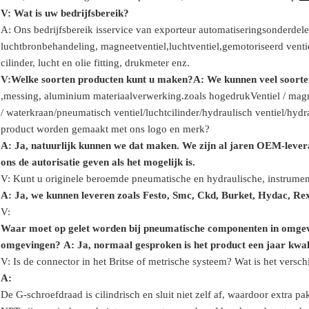
V: Wat is uw bedrijfsbereik?
A: Ons bedrijfsbereik is
service van exporteur automatiseringsonderdele
luchtbronbehandeling, magneetventiel,
luchtventiel,
gemotoriseerd vent
cilinder,
lucht en olie
fitting
, drukmeter
enz.
V:
Welke soorten producten kunt u maken?
A: We kunnen veel soorte
,
messing, aluminium
materiaalverwerking.
zoals hoge
druk
Ventiel / magn
/
waterkraan/
pneumatisch ventiel
/
luchtcilinder
/hydraulisch ventiel/hyd
product worden gemaakt met ons logo en merk?
A: Ja, natuurlijk kunnen we dat maken. We zijn al jaren OEM-lever
ons de autorisatie geven als het mogelijk is.
V: Kunt u originele beroemde pneumatische en hydraulische, instrume
A: Ja, we kunnen leveren zoals Festo, Smc, Ckd, Burket, Hydac, R
V:
Waar moet op gelet worden bij pneumatische componenten in omge
omgevingen?
A: Ja, normaal gesproken is het product een jaar kwali
V: Is de connector in het Britse of metrische systeem? Wat is het versc
A:
De G-schroefdraad is cilindrisch en sluit niet zelf af, waardoor extra