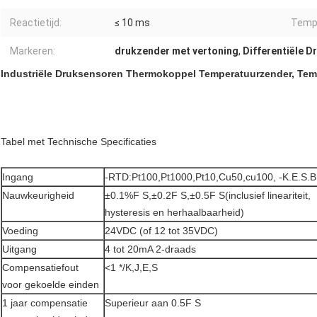
Reactietijd:
≤ 10 ms
Temp 
Markeren:
drukzender met vertoning
,
Differentiële D
Industriële Druksensoren Thermokoppel Temperatuurzender, Temp
Tabel met Technische Specificaties
Ingang
-RTD:Pt100,Pt1000,Pt10,Cu50,cu100, -K.E.S.B
Nauwkeurigheid
±0.1%F S,±0.2F S,±0.5F S(inclusief lineariteit,
hysteresis en herhaalbaarheid)
Voeding
24VDC (of 12 tot 35VDC)
Uitgang
4 tot 20mA 2-draads
Compensatiefout
<1 */K,J,E,S
voor gekoelde einden
1 jaar compensatie
Superieur aan 0.5F S