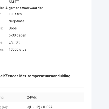
SMITT
den Algemene voorwaarden:
:
10 -stcs
Negotiate
s:
Doos
5-30 dagen
es:
L/c, t/t
en:
10000 stcs
pel/Zender Met temperatuuraanduiding
ng:
24Vdc
g (ω):
<(U - 12) / 0. 02A