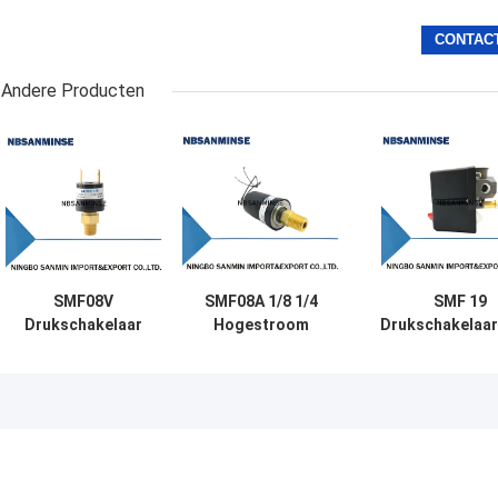
Andere Producten
SMF08V
SMF08A 1/8 1/4
SMF 19
Drukschakelaar
Hogestroom
Drukschakelaar
Ontworpen
Drukschakelaar
NPT T Betrou
Automatische
Vaste Instelpunt
besturingsscha
reset Kleine
Automatische
voor
vacuümonderdelen
Reset Lucht
luchtcompress
In
Water
NBSANMIN
vacuümomgeving
Drukschakelaar
NBSANMINSE