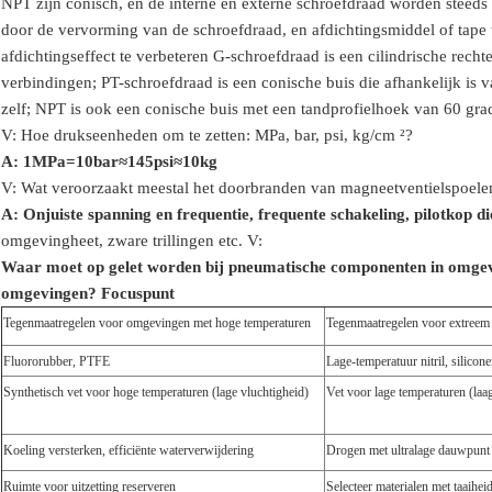
NPT zijn conisch, en de interne en externe schroefdraad worden steeds s
door de vervorming van de schroefdraad, en afdichtingsmiddel of tape 
afdichtingseffect te verbeteren
G-schroefdraad is een cilindrische rechte
verbindingen; PT-schroefdraad is een conische buis die afhankelijk is
zelf; NPT is ook een conische buis met een tandprofielhoek van 60 gr
V: Hoe drukseenheden om te zetten: MPa, bar, psi, kg/cm ²?
A: 1MPa=10bar≈145psi≈10kg
V: Wat veroorzaakt meestal het doorbranden van magneetventielspoele
A: Onjuiste spanning en frequentie, frequente schakeling, pilotkop d
omgeving
heet, zware trillingen etc.
V:
Waar moet op gelet worden bij pneumatische componenten in omge
omgevingen?
Focuspunt
Tegenmaatregelen voor omgevingen met hoge temperaturen
Tegenmaatregelen voor extree
Fluororubber, PTFE
Lage-temperatuur nitril, silicon
Synthetisch vet voor hoge temperaturen (lage vluchtigheid)
Vet voor lage temperaturen (laag 
Koeling versterken, efficiënte waterverwijdering
Drogen met ultralage dauwpunt 
Ruimte voor uitzetting reserveren
Selecteer materialen met taaihe