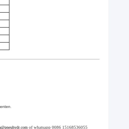
menten.
of whatsapp 0086 15168536055
a@pneuhydr.com