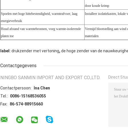
door koude krimp
Spoelen met hoge hittebestendigheid, warmteafvoer, laag
Installeer isolatiekasten, loka
energieverbruik
Houd afstand van warmtebronnen, voeg warmte-isolerende
Vermijd blootstelling aan wind 
platen toe
materialen
,
label:
drukzender met vertoning
de hoge zender van de nauwkeurigh
Contactgegevens
NINGBO SANMIN IMPORT AND EXPORT CO.,LTD.
Direct Stu
Contactpersoon:
Ina Chen
Tel.:
0086-15168536055
Fax:
86-574-88915660