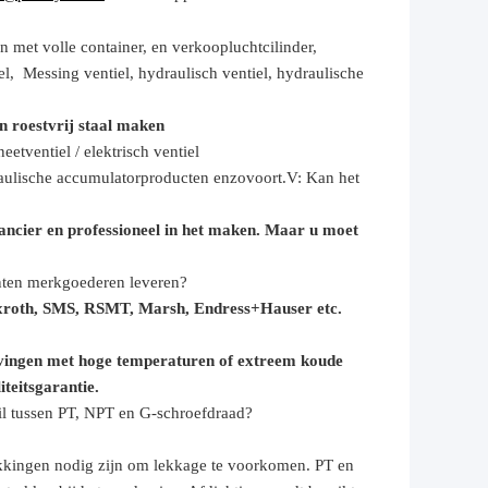
n met volle container, en verkoop
luchtcilinder,
iel,
Messing ventiel, hydraulisch ventiel, hydraulische
n roestvrij staal maken
eetventiel / elektrisch ventiel
raulische accumulator
producten enzovoort.
V: Kan het
ancier en professioneel in het maken. Maar u moet
nten merkgoederen leveren?
exroth, SMS, RSMT, Marsh, Endress+Hauser etc.
vingen met hoge temperaturen of extreem koude
teitsgarantie.
hil tussen PT, NPT en G-schroefdraad?
 pakkingen nodig zijn om lekkage te voorkomen. PT en