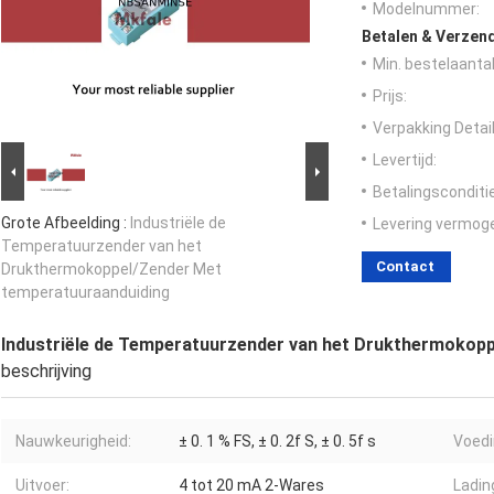
Modelnummer:
Betalen & Verzen
Min. bestelaantal
Prijs:
Verpakking Detail
Levertijd:
Betalingsconditi
Grote Afbeelding :
Industriële de
Levering vermog
Temperatuurzender van het
Contact
Drukthermokoppel/Zender Met
temperatuuraanduiding
Industriële de Temperatuurzender van het Drukthermokop
beschrijving
Nauwkeurigheid:
± 0. 1 % FS, ± 0. 2f S, ± 0. 5f s
Voedi
Uitvoer:
4 tot 20 mA 2-Wares
Ladin