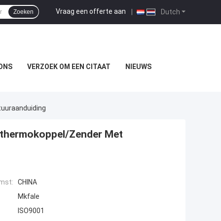
Vraag een offerte aan
|
Dutch
Zoeken
ONS
VERZOEK OM EEN CITAAT
NIEUWS
tuuraanduiding
ukthermokoppel/Zender Met
mst:
CHINA
Mkfale
ISO9001