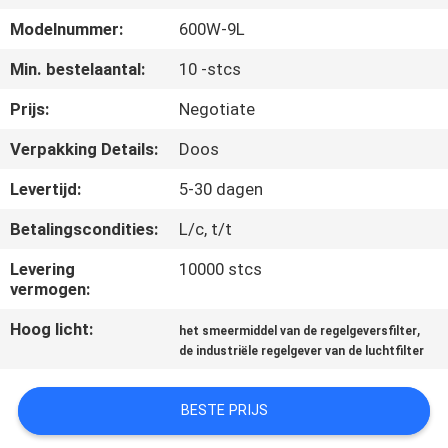
CONTACTEER
Modelnummer:
600W-9L
ONS
Min. bestelaantal:
10 -stcs
NIEUWS
Prijs:
Negotiate
Verpakking Details:
Doos
VERZOEK
Levertijd:
5-30 dagen
OM EEN
Betalingscondities:
L/c, t/t
CITAAT
Levering
10000 stcs
vermogen:
SITEMAP
Hoog licht:
,
het smeermiddel van de regelgeversfilter
de industriële regelgever van de luchtfilter
PRIVACYBELEID
BESTE PRIJS