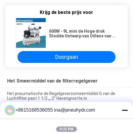
Krijg de beste prijs voor
600W - 9L mini de Hoge druk
Stodde Ontwerp van Oilless van de
Luchtcompressor Houten het
Werk Huistoepassing AC220V
hoog - kwaliteit Sanmin
Doorgaan
Het Smeermiddel van de filterregelgever
Het pneumatische de Regelgeverssmeermiddel G van de
Luchtfilter past 1 1/2 „, 2“ Havengrootte in
+8615168536055 ina@pneuhydr.com
SZLFG-Kwantitatieve de Automaat Hoge Betrouwbaarheid van
de Drukindicator
Het Vet Smerende Pomp 4 Mpa AC 380 Volt 50 Herz van
9:31 PM
NBSANMINSE SDR5-34Z met Overstromingsklep voor