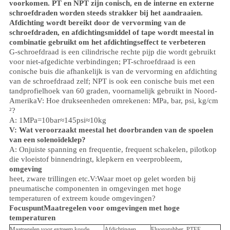
voorkomen. PT en NPT zijn conisch, en de interne en externe
schroefdraden worden steeds strakker bij het aandraaien.
Afdichting wordt bereikt door de vervorming van de
schroefdraden, en afdichtingsmiddel of tape wordt meestal in
combinatie gebruikt om het afdichtingseffect te verbeteren
G-schroefdraad is een cilindrische rechte pijp die wordt gebruikt
voor niet-afgedichte verbindingen; PT-schroefdraad is een
conische buis die afhankelijk is van de vervorming en afdichting
van de schroefdraad zelf; NPT is ook een conische buis met een
tandprofielhoek van 60 graden, voornamelijk gebruikt in Noord-
Amerika
V: Hoe drukseenheden omrekenen: MPa, bar, psi, kg/cm
²?
A: 1MPa=10bar≈145psi≈10kg
V: Wat veroorzaakt meestal het doorbranden van de spoelen
van een solenoïdeklep?
A: Onjuiste spanning en frequentie, frequent schakelen, pilotkop
die vloeistof binnendringt, klepkern en veerprobleem,
omgeving
heet, zware trillingen etc.
V:
Waar moet op gelet worden bij
pneumatische componenten in omgevingen met hoge
temperaturen of extreem koude omgevingen?
Focuspunt
Maatregelen voor omgevingen met hoge
temperaturen
Maatregelen voor extreem koude
Afdichtingen
Fluororubber, PTFE