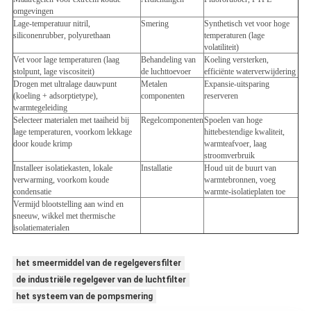
omgevingen
Lage-temperatuur nitril,
Smering
Synthetisch vet voor hoge
siliconenrubber, polyurethaan
temperaturen (lage
volatiliteit)
Vet voor lage temperaturen (laag
Behandeling van
Koeling versterken,
stolpunt, lage viscositeit)
de luchttoevoer
efficiënte waterverwijdering
Drogen met ultralage dauwpunt
Metalen
Expansie-uitsparing
(koeling + adsorptietype),
componenten
reserveren
warmtegeleiding
Selecteer materialen met taaiheid bij
Regelcomponenten
Spoelen van hoge
lage temperaturen, voorkom lekkage
hittebestendige kwaliteit,
door koude krimp
warmteafvoer, laag
stroomverbruik
Installeer isolatiekasten, lokale
Installatie
Houd uit de buurt van
verwarming, voorkom koude
warmtebronnen, voeg
condensatie
warmte-isolatieplaten toe
Vermijd blootstelling aan wind en
sneeuw, wikkel met thermische
isolatiematerialen
het smeermiddel van de regelgeversfilter
de industriële regelgever van de luchtfilter
het systeem van de pompsmering