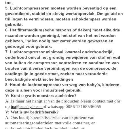
toe.
5. Luchtcompressoren moeten worden bevestigd op een
geventileerd, stabiel en stevig werkoppervlak. Om geluid en
trillingen te verminderen, moeten schokdempers worden
gebruikt.
6. Het filtermedium (schuimspons of deken) moet elke drie
maanden worden gereinigd, het stof van het net worden
geblazen, indien nodig met water worden gewassen en
gedroogd voor gebruik.
7. Luchtcompressor minimaal kwartaal onderhoudstijd,
onderhoud omvat het grondig verwijderen van stof en vuil
van buiten de compressor, controleren en aandraaien van
bouten van diverse verbindingen van de compressor, de
aardingslijn in goede staat, zoeken naar verouderde
beschadigde elektrische leidingen
8. Houd de luchtcompressor ver weg van baby's, kinderen,
deze is alleen voor industrieel gebruik.
V: Kunt u gratis monsters aanbieden?
A: Ja,
maar het hangt af van de producten,
Neem contact met ons
op
of whatsapp 0086 15168536055
ina@pneuhydr.com
V: Wat is uw bedrijfsbereik?
A: Ons bedrijfsbereik is
service van exporteur van
automatiseringsonderdelen met volle container, en
verkoop
luchtcilinder, luchtbronbehandeling,