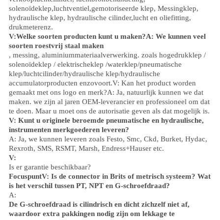
solenoïdeklep,
luchtventiel,
gemotoriseerde klep,
Messingklep,
hydraulische klep, hydraulische cilinder,
lucht en olie
fitting
,
drukmeter
enz.
V:
Welke soorten producten kunt u maken?
A: We kunnen veel
soorten roestvrij staal maken
, messing, aluminium
materiaalverwerking.
zoals hoge
druk
klep /
solenoïdeklep / elektrischeklep /
waterklep/
pneumatische
klep
/
luchtcilinder
/hydraulische klep/hydraulische
accumulator
producten enzovoort.
V: Kan het product worden
gemaakt met ons logo en merk?
A: Ja, natuurlijk kunnen we dat
maken. we zijn al jaren OEM-leverancier en professioneel om dat
te doen. Maar u moet ons de autorisatie geven als dat mogelijk is.
V: Kunt u originele beroemde pneumatische en hydraulische,
instrumenten merkgoederen leveren?
A: Ja, we kunnen leveren zoals Festo, Smc, Ckd, Burket, Hydac,
Rexroth, SMS, RSMT, Marsh, Endress+Hauser etc.
V:
Is er garantie beschikbaar?
Focuspunt
V: Is de connector in Brits of metrisch systeem? Wat
is het verschil tussen PT, NPT en G-schroefdraad?
A:
De G-schroefdraad is cilindrisch en dicht zichzelf niet af,
waardoor extra pakkingen nodig zijn om lekkage te