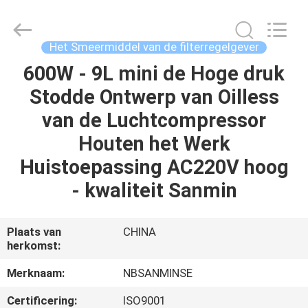
Sanmin
Import
And
Export
Co.,Ltd..
Het Smeermiddel van de filterregelgever
All
Rights
Reserved.
600W - 9L mini de Hoge druk
HUIS
Stodde Ontwerp van Oilless
PRODUCTEN
van de Luchtcompressor
Houten het Werk
ONGEVEER
Huistoepassing AC220V hoog
ONS
- kwaliteit Sanmin
FABRIEKSREIS
Plaats van
CHINA
herkomst:
KWALITEITSCONTROLE
Merknaam:
NBSANMINSE
Certificering:
ISO9001