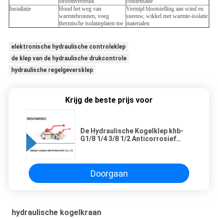
stroomverbruik
condensatie
Installatie
Houd het weg van
Vermijd blootstelling aan wind en
warmtebronnen, voeg
sneeuw, wikkel met warmte-isolatie
thermische isolatieplaten toe
materialen
elektronische hydraulische controleklep
de klep van de hydraulische drukcontrole
hydraulische regelgeversklep
Krijg de beste prijs voor
De Hydraulische Kogelklep khb-
G1/8 1/4 3/8 1/2 Anticorrosief
Ontwerp SS304 SS316 van de
roestvrij staalhoge druk
Doorgaan
hydraulische kogelkraan