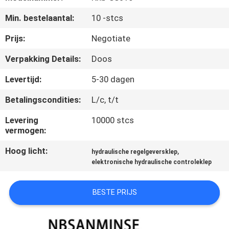
CONTACTEER
Min. bestelaantal:
10 -stcs
ONS
Prijs:
Negotiate
NIEUWS
Verpakking Details:
Doos
Levertijd:
5-30 dagen
VERZOEK
Betalingscondities:
L/c, t/t
OM EEN
CITAAT
Levering
10000 stcs
vermogen:
Hoog licht:
,
SITEMAP
hydraulische regelgeversklep
elektronische hydraulische controleklep
PRIVACYBELEID
BESTE PRIJS