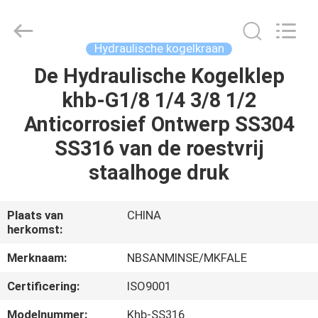
Sanmin
Import
And
Export
Co.,Ltd..
Hydraulische kogelkraan
All
Rights
Reserved.
De Hydraulische Kogelklep
HUIS
khb-G1/8 1/4 3/8 1/2
PRODUCTEN
Anticorrosief Ontwerp SS304
SS316 van de roestvrij
ONGEVEER
staalhoge druk
ONS
Plaats van
CHINA
herkomst:
FABRIEKSREIS
Merknaam:
NBSANMINSE/MKFALE
KWALITEITSCONTROLE
Certificering:
ISO9001
Modelnummer:
Khb-SS316