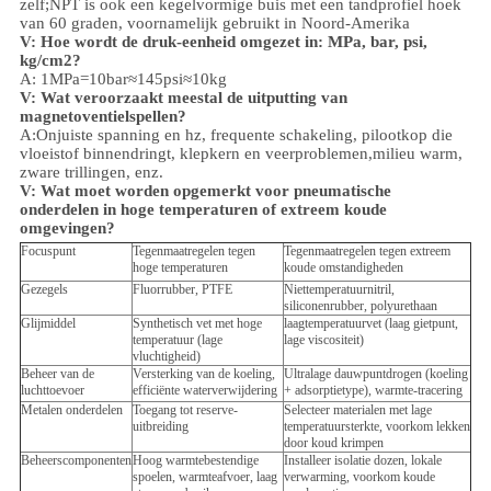
zelf;NPT is ook een kegelvormige buis met een tandprofiel hoek
van 60 graden, voornamelijk gebruikt in Noord-Amerika
V: Hoe wordt de druk-eenheid omgezet in: MPa, bar, psi,
kg/cm2?
A: 1MPa=10bar≈145psi≈10kg
V: Wat veroorzaakt meestal de uitputting van
magnetoventielspellen?
A:Onjuiste spanning en hz, frequente schakeling, pilootkop die
vloeistof binnendringt, klepkern en veerproblemen,
milieu
warm,
zware trillingen, enz.
V:
Wat moet worden opgemerkt voor pneumatische
onderdelen in hoge temperaturen of extreem koude
omgevingen?
Focuspunt
Tegenmaatregelen tegen
Tegenmaatregelen tegen extreem
hoge temperaturen
koude omstandigheden
Gezegels
Fluorrubber, PTFE
Niettemperatuurnitril,
siliconenrubber, polyurethaan
Glijmiddel
Synthetisch vet met hoge
laagtemperatuurvet (laag gietpunt,
temperatuur (lage
lage viscositeit)
vluchtigheid)
Beheer van de
Versterking van de koeling,
Ultralage dauwpuntdrogen (koeling
luchttoevoer
efficiënte waterverwijdering
+ adsorptietype), warmte-tracering
Metalen onderdelen
Toegang tot reserve-
Selecteer materialen met lage
uitbreiding
temperatuursterkte, voorkom lekken
door koud krimpen
Beheerscomponenten
Hoog warmtebestendige
Installeer isolatie dozen, lokale
spoelen, warmteafvoer, laag
verwarming, voorkom koude