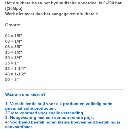
Het drukbereik van het hydraulische onderdeel is 0-300 bar
((30Mpa)
Werk niet meer dan het aangegeven drukbereik.
Grootte:
04 = 1/8"
06 = 1/4"
08 = 3/8"
15 = 1/2"
20 = 3/4"
25 = 1"
32 = 1-1/4"
40 = 1-1/2"
50 = 2"
Waarom ons kiezen?
1: Verschillende stijl voor elk product en volledig serie
pneumatische producten.
2Grote voorraad voor snelle verzending.
3: Hoogwaardig met een concurrerende prijs.
4: Voorbeeld bestelling en kleine hoeveelheid bestelling is
aanvaardbaar.