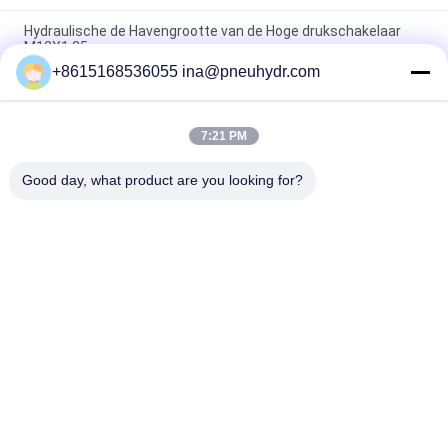
Hydraulische de Havengrootte van de Hoge drukschakelaar
M12X1.25
+8615168536055 ina@pneuhydr.com
Hydraulische de Solenoïdeklep 24VDC 110VAC 220VAC van
FWH voor Minerale Olie/Fosfaatester
7:21 PM
FW elektrische Hydraulische Solenoïdeklep, de Hydraulische
Kleppen van de Solenoïde Richtingcontrole
Good day, what product are you looking for?
populaire categorieën
Alle
Pneumatische 
Pneumatische 
Magneetventiel
Impulsklep
De Pneumatische 
Pneumatische 
Klep Van Hoekseat
Luchtvibrator
De Klep Van De 
Het Smeermiddel 
Messingssolenoïde
Van De 
Filterregelgever