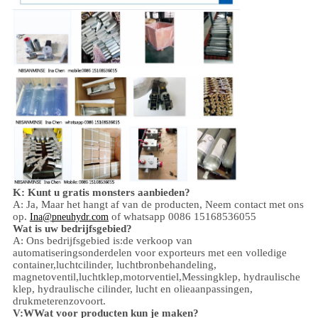
K: Kunt u gratis monsters aanbieden?
A: Ja,
Maar het hangt af van de producten,
Neem contact met ons
op.
of whatsapp 0086 15168536055
Ina@pneuhydr.com
Wat is uw bedrijfsgebied?
A: Ons bedrijfsgebied is:
de verkoop van
automatiseringsonderdelen voor exporteurs met een volledige
container,
luchtcilinder, luchtbronbehandeling,
magnetoventil,
luchtklep,
motorventiel,
Messingklep, hydraulische
klep, hydraulische cilinder,
lucht en olie
aanpassingen
,
drukmeter
enzovoort.
V:
W
Wat voor producten kun je maken?