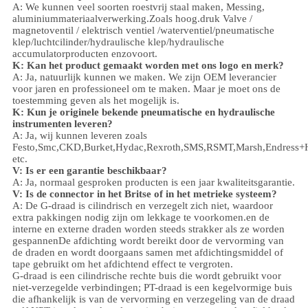
A: We kunnen veel soorten roestvrij staal maken
,
Messing,
aluminium
materiaalverwerking.
Zoals hoog.
druk
Valve /
magnetoventil / elektrisch ventiel /
waterventiel/
pneumatische
klep
/
luchtcilinder
/hydraulische klep/hydraulische
accumulator
producten enzovoort.
K: Kan het product gemaakt worden met ons logo en merk?
A: Ja, natuurlijk kunnen we maken. We zijn OEM leverancier
voor jaren en professioneel om te maken. Maar je moet ons de
toestemming geven als het mogelijk is.
K: Kun je originele bekende pneumatische en hydraulische
instrumenten leveren?
A: Ja, wij kunnen leveren zoals
Festo,Smc,CKD,Burket,Hydac,Rexroth,SMS,RSMT,Marsh,Endress+
etc.
V:
Is er een garantie beschikbaar?
A: Ja, normaal gesproken producten is een jaar kwaliteitsgarantie.
V: Is de connector in het Britse of in het metrieke systeem?
A:
De G-draad is cilindrisch en verzegelt zich niet, waardoor
extra pakkingen nodig zijn om lekkage te voorkomen.en de
interne en externe draden worden steeds strakker als ze worden
gespannenDe afdichting wordt bereikt door de vervorming van
de draden en wordt doorgaans samen met afdichtingsmiddel of
tape gebruikt om het afdichtend effect te vergroten.
G-draad is een cilindrische rechte buis die wordt gebruikt voor
niet-verzegelde verbindingen; PT-draad is een kegelvormige buis
die afhankelijk is van de vervorming en verzegeling van de draad