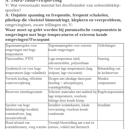
A: 1MPa=10bar≈145psi≈10kg
V: Wat veroorzaakt meestal het doorbranden van solenoïdeklep-
spoelen?
A: Onjuiste spanning en frequentie, frequent schakelen,
pilotkop die vloeistof binnendringt, klepkern en veerprobleem,
omgeving
heet, zware trillingen etc.
V:
Waar moet op gelet worden bij pneumatische componenten in
omgevingen met hoge temperaturen of extreem koude
omgevingen?
Focuspunt
Tegenmaatregelen voor
Tegenmaatregelen voor extreem
Afdichtingen
omgevingen met hoge
koude omgevingen
temperaturen
Fluororubber, PTFE
Lage-temperatuur nitril,
Smering
siliconenrubber, polyurethaan
Synthetisch vet voor hoge
Vet voor lage temperaturen (laag
Behandeling van
temperaturen (lage volatiliteit)
stolpunt, lage viscositeit)
de luchttoevoer
Versterk koeling, efficiënte
Drogen met ultralage dauwpunt
Metalen
waterverwijdering
(koeling + adsorptietype),
componenten
warmtegeleiding
Reserveer uitzettingsruimte
Selecteer materialen met taaiheid bij
Regelcomponenten
lage temperaturen, voorkom
lekkage door koude krimp
Spoelen van hoge
Installeer isolatiekasten, lokale
Installatie
hittebestendige kwaliteit,
verwarming, voorkom koude
warmteafvoer, laag
condensatie
stroomverbruik
Houd afstand van
Vermijd blootstelling aan wind en
warmtebronnen, voeg warmte-
sneeuw, wikkel met thermisch