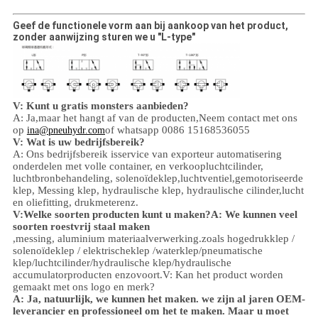
Geef de functionele vorm aan bij aankoop van het product,
zonder aanwijzing sturen we u "L-type"
V: Kunt u gratis monsters aanbieden?
A: Ja,
maar het hangt af van de producten,
Neem contact met ons
op
of whatsapp 0086 15168536055
ina@pneuhydr.com
V: Wat is uw bedrijfsbereik?
A: Ons bedrijfsbereik is
service van exporteur automatisering
onderdelen met volle container, en verkoop
luchtcilinder,
luchtbronbehandeling, solenoïdeklep,
luchtventiel,
gemotoriseerde
klep,
Messing klep, hydraulische klep, hydraulische cilinder,
lucht
en olie
fitting
, drukmeter
enz.
V:
Welke soorten producten kunt u maken?
A: We kunnen veel
soorten roestvrij staal maken
,
messing, aluminium
materiaalverwerking.
zoals hoge
druk
klep /
solenoïdeklep / elektrischeklep /
waterklep/
pneumatische
klep
/
luchtcilinder
/hydraulische klep/hydraulische
accumulator
producten enzovoort.
V: Kan het product worden
gemaakt met ons logo en merk?
A: Ja, natuurlijk, we kunnen het maken. we zijn al jaren OEM-
leverancier en professioneel om het te maken. Maar u moet