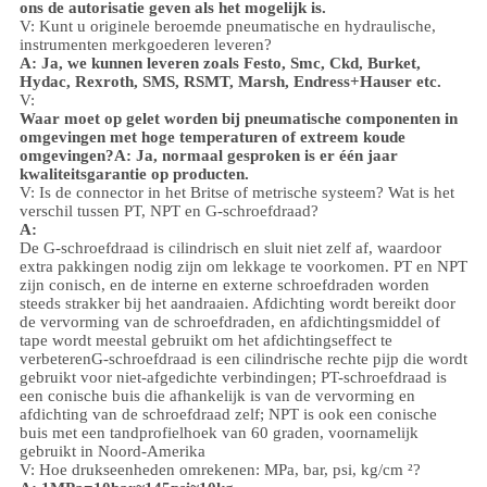
ons de autorisatie geven als het mogelijk is.
V: Kunt u originele beroemde pneumatische en hydraulische,
instrumenten merkgoederen leveren?
A: Ja, we kunnen leveren zoals Festo, Smc, Ckd, Burket,
Hydac, Rexroth, SMS, RSMT, Marsh, Endress+Hauser etc.
V:
Waar moet op gelet worden bij pneumatische componenten in
omgevingen met hoge temperaturen of extreem koude
omgevingen?
A: Ja, normaal gesproken is er één jaar
kwaliteitsgarantie op producten.
V: Is de connector in het Britse of metrische systeem? Wat is het
verschil tussen PT, NPT en G-schroefdraad?
A:
De G-schroefdraad is cilindrisch en sluit niet zelf af, waardoor
extra pakkingen nodig zijn om lekkage te voorkomen. PT en NPT
zijn conisch, en de interne en externe schroefdraden worden
steeds strakker bij het aandraaien. Afdichting wordt bereikt door
de vervorming van de schroefdraden, en afdichtingsmiddel of
tape wordt meestal gebruikt om het afdichtingseffect te
verbeteren
G-schroefdraad is een cilindrische rechte pijp die wordt
gebruikt voor niet-afgedichte verbindingen; PT-schroefdraad is
een conische buis die afhankelijk is van de vervorming en
afdichting van de schroefdraad zelf; NPT is ook een conische
buis met een tandprofielhoek van 60 graden, voornamelijk
gebruikt in Noord-Amerika
V: Hoe drukseenheden omrekenen: MPa, bar, psi, kg/cm ²?