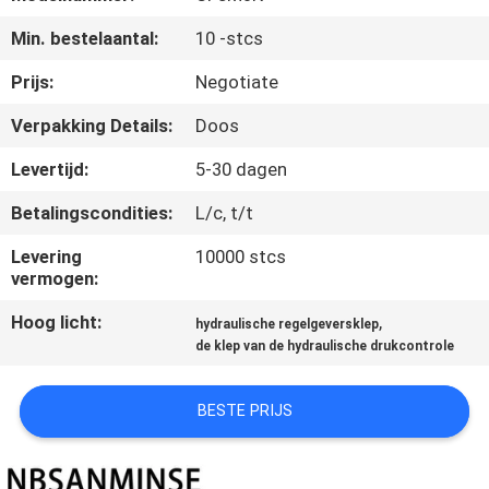
CONTACTEER
Min. bestelaantal:
10 -stcs
ONS
Prijs:
Negotiate
NIEUWS
Verpakking Details:
Doos
Levertijd:
5-30 dagen
VERZOEK
Betalingscondities:
L/c, t/t
OM EEN
CITAAT
Levering
10000 stcs
vermogen:
Hoog licht:
,
SITEMAP
hydraulische regelgeversklep
de klep van de hydraulische drukcontrole
PRIVACYBELEID
BESTE PRIJS