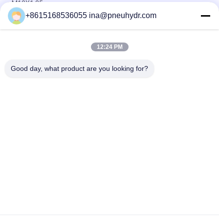
M12X1.25
+8615168536055 ina@pneuhydr.com
Hydraulische de Solenoïdeklep 24VDC 110VAC 220VAC van
FWH voor Minerale Olie/Fosfaatester
12:24 PM
FW elektrische Hydraulische Solenoïdeklep, de Hydraulische
Kleppen van de Solenoïde Richtingcontrole
Good day, what product are you looking for?
populaire categorieën
Alle
Pneumatische 
Pneumatische 
Magneetventiel
Impulsklep
De Pneumatische 
Pneumatische 
Klep Van Hoekseat
Luchtvibrator
De Klep Van De 
Het Smeermiddel 
Messingssolenoïde
Van De 
Filterregelgever
Pneumatische 
Pneumatische 
Luchtcilinder
Luchtmontage