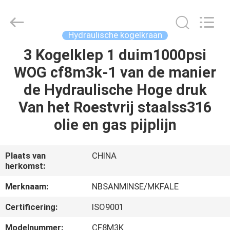
Sanmin
Import
And
Export
Co.,Ltd..
Hydraulische kogelkraan
All
Rights
Reserved.
3 Kogelklep 1 duim1000psi
HUIS
WOG cf8m3k-1 van de manier
PRODUCTEN
de Hydraulische Hoge druk
Van het Roestvrij staalss316
ONGEVEER
olie en gas pijplijn
ONS
Plaats van
CHINA
herkomst:
FABRIEKSREIS
Merknaam:
NBSANMINSE/MKFALE
KWALITEITSCONTROLE
Certificering:
ISO9001
Modelnummer:
CF8M3K