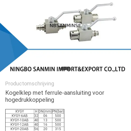
Productomschrijving
Kogelklep met ferrule-aansluiting voor
hogedrukkoppeling
KYGY
H
DN(mm)
PN(bar)
KYGY-6AB
32
06
500
KYGY-10AB
40
13
500
KYGY-12AB
40
16
500
KYGY-20AB
56
20
315