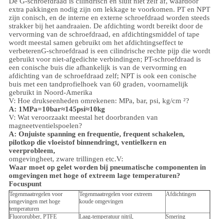
De G-schroefdraad is cilindrisch en sluit niet zelf af, waardoor
extra pakkingen nodig zijn om lekkage te voorkomen. PT en NPT
zijn conisch, en de interne en externe schroefdraad worden steeds
strakker bij het aandraaien. De afdichting wordt bereikt door de
vervorming van de schroefdraad, en afdichtingsmiddel of tape
wordt meestal samen gebruikt om het afdichtingseffect te
verbeteren
G-schroefdraad is een cilindrische rechte pijp die wordt
gebruikt voor niet-afgedichte verbindingen; PT-schroefdraad is
een conische buis die afhankelijk is van de vervorming en
afdichting van de schroefdraad zelf; NPT is ook een conische
buis met een tandprofielhoek van 60 graden, voornamelijk
gebruikt in Noord-Amerika
V: Hoe drukseenheden omrekenen: MPa, bar, psi, kg/cm ²?
A: 1MPa=10bar≈145psi≈10kg
V: Wat veroorzaakt meestal het doorbranden van
magneetventielspoelen?
A: Onjuiste spanning en frequentie, frequent schakelen,
pilotkop die vloeistof binnendringt, ventielkern en
veerprobleem,
omgeving
heet, zware trillingen etc.
V:
Waar moet op gelet worden bij pneumatische componenten in
omgevingen met hoge of extreem lage temperaturen?
Focuspunt
Tegenmaatregelen voor
Tegenmaatregelen voor extreem
Afdichtingen
omgevingen met hoge
koude omgevingen
temperaturen
Fluororubber, PTFE
Laag-temperatuur nitril,
Smering