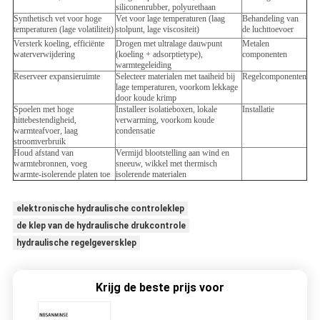
siliconenrubber, polyurethaan
Synthetisch vet voor hoge
Vet voor lage temperaturen (laag
Behandeling van
temperaturen (lage volatiliteit)
stolpunt, lage viscositeit)
de luchttoevoer
Versterk koeling, efficiënte
Drogen met ultralage dauwpunt
Metalen
waterverwijdering
(koeling + adsorptietype),
componenten
warmtegeleiding
Reserveer expansieruimte
Selecteer materialen met taaiheid bij
Regelcomponenten
lage temperaturen, voorkom lekkage
door koude krimp
Spoelen met hoge
Installeer isolatieboxen, lokale
Installatie
hittebestendigheid,
verwarming, voorkom koude
warmteafvoer, laag
condensatie
stroomverbruik
Houd afstand van
Vermijd blootstelling aan wind en
warmtebronnen, voeg
sneeuw, wikkel met thermisch
warmte-isolerende platen toe
isolerende materialen
elektronische hydraulische controleklep
de klep van de hydraulische drukcontrole
hydraulische regelgeversklep
Krijg de beste prijs voor