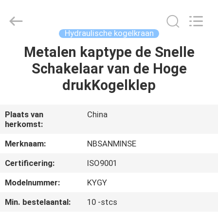
Sanmin
Import
And
Export
Co.,Ltd..
Hydraulische kogelkraan
All
Rights
Reserved.
Metalen kaptype de Snelle
HUIS
Schakelaar van de Hoge
PRODUCTEN
drukKogelklep
ONGEVEER
Plaats van
China
herkomst:
ONS
Merknaam:
NBSANMINSE
FABRIEKSREIS
Certificering:
ISO9001
Modelnummer:
KYGY
KWALITEITSCONTROLE
Min. bestelaantal:
10 -stcs