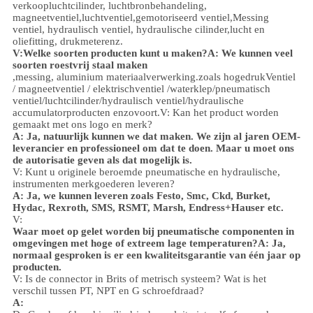
verkoop
luchtcilinder, luchtbronbehandeling,
magneetventiel,
luchtventiel,
gemotoriseerd ventiel,
Messing
ventiel, hydraulisch ventiel, hydraulische cilinder,
lucht en
olie
fitting
, drukmeter
enz.
V:
Welke soorten producten kunt u maken?
A: We kunnen veel
soorten roestvrij staal maken
,
messing, aluminium
materiaalverwerking.
zoals hoge
druk
Ventiel
/ magneetventiel / elektrischventiel /
waterklep/
pneumatisch
ventiel
/
luchtcilinder
/hydraulisch ventiel/hydraulische
accumulator
producten enzovoort.
V: Kan het product worden
gemaakt met ons logo en merk?
A: Ja, natuurlijk kunnen we dat maken. We zijn al jaren OEM-
leverancier en professioneel om dat te doen. Maar u moet ons
de autorisatie geven als dat mogelijk is.
V: Kunt u originele beroemde pneumatische en hydraulische,
instrumenten merkgoederen leveren?
A: Ja, we kunnen leveren zoals Festo, Smc, Ckd, Burket,
Hydac, Rexroth, SMS, RSMT, Marsh, Endress+Hauser etc.
V:
Waar moet op gelet worden bij pneumatische componenten in
omgevingen met hoge of extreem lage temperaturen?
A: Ja,
normaal gesproken is er een kwaliteitsgarantie van één jaar op
producten.
V: Is de connector in Brits of metrisch systeem? Wat is het
verschil tussen PT, NPT en G schroefdraad?
A: