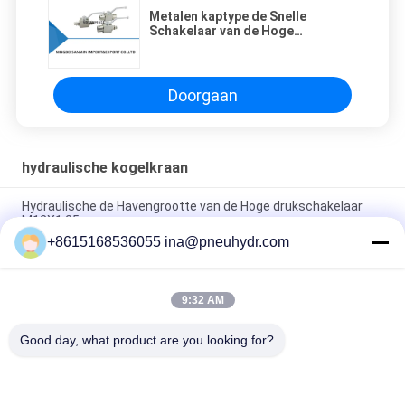
Metalen kaptype de Snelle
Schakelaar van de Hoge
drukKogelklep
Doorgaan
hydraulische kogelkraan
Hydraulische de Havengrootte van de Hoge drukschakelaar
M12X1.25
+8615168536055 ina@pneuhydr.com
Hydraulische de Solenoïdeklep 24VDC 110VAC 220VAC van
FWH voor Minerale Olie/Fosfaatester
9:32 AM
FW elektrische Hydraulische Solenoïdeklep, de Hydraulische
Kleppen van de Solenoïde Richtingcontrole
Good day, what product are you looking for?
populaire categorieën
Alle