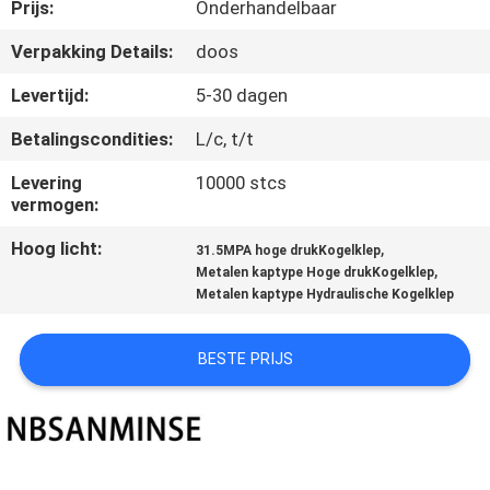
CONTACTEER
Prijs:
Onderhandelbaar
ONS
Verpakking Details:
doos
Levertijd:
5-30 dagen
NIEUWS
Betalingscondities:
L/c, t/t
VERZOEK
Levering
10000 stcs
vermogen:
OM EEN
Hoog licht:
,
31.5MPA hoge drukKogelklep
CITAAT
,
Metalen kaptype Hoge drukKogelklep
Metalen kaptype Hydraulische Kogelklep
SITEMAP
BESTE PRIJS
PRIVACYBELEID