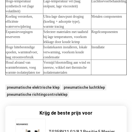
Hoge-temperatuur
Lage-temperatuur vet (laag
Luchttoevoerbehandeling
synthetisch vet (lage
stolpunt, lage viscositeit)
volatiliteit)
Koeling versterken,
Ultra-lage dauwpunt droging
Metalen componenten
efficiënte
(koeling + adsorptie type),
waterverwijdering
warmte tracing
Expansievoegingen
Selecteer materialen met taaiheid
Regelcomponenten
reserveren
bij lage temperaturen, voorkom
lekkage door koude krimp
Hoge hittebestendige
Isolatiekasten installeren, lokale
Installatie
spoelen, warmteafvoer,
verwarming, voorkom koude
laag stroomverbruik
condensatie
Houd afstand van
Vermijd blootstelling aan wind en
warmtebronnen, voeg
sneeuw, wikkel met thermische
warmte-isolatieplaten toe
isolatiematerialen
pneumatische elektrische klep
pneumatische luchtklep
pneumatische richtingcontroleklep
Krijg de beste prijs voor
TG358V11 G1/8 2 Positie 5 Manier