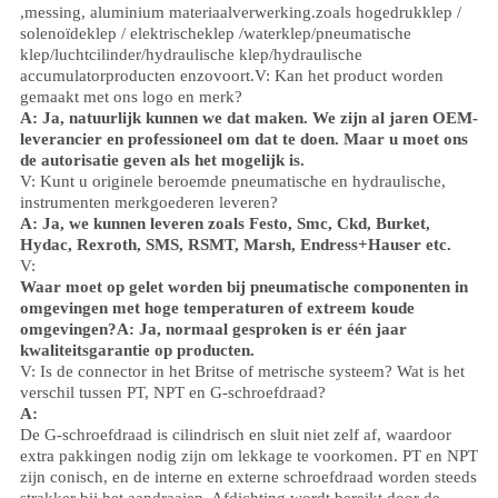
,
messing, aluminium
materiaalverwerking.
zoals hoge
druk
klep /
solenoïdeklep / elektrischeklep /
waterklep/
pneumatische
klep
/
luchtcilinder
/hydraulische klep/hydraulische
accumulator
producten enzovoort.
V: Kan het product worden
gemaakt met ons logo en merk?
A: Ja, natuurlijk kunnen we dat maken. We zijn al jaren OEM-
leverancier en professioneel om dat te doen. Maar u moet ons
de autorisatie geven als het mogelijk is.
V: Kunt u originele beroemde pneumatische en hydraulische,
instrumenten merkgoederen leveren?
A: Ja, we kunnen leveren zoals Festo, Smc, Ckd, Burket,
Hydac, Rexroth, SMS, RSMT, Marsh, Endress+Hauser etc.
V:
Waar moet op gelet worden bij pneumatische componenten in
omgevingen met hoge temperaturen of extreem koude
omgevingen?
A: Ja, normaal gesproken is er één jaar
kwaliteitsgarantie op producten.
V: Is de connector in het Britse of metrische systeem? Wat is het
verschil tussen PT, NPT en G-schroefdraad?
A:
De G-schroefdraad is cilindrisch en sluit niet zelf af, waardoor
extra pakkingen nodig zijn om lekkage te voorkomen. PT en NPT
zijn conisch, en de interne en externe schroefdraad worden steeds