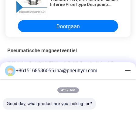
Interne Proeftype Deurpomp
Specifieke Klep voor de
Deursysteem van de
Vrachtwagenauto
Doorgaan
Pneumatische magneetventiel
IP65 Waterdicht NAMUR Single Coil Solenoïde Valve 0.2 -
1.0Mpa 60°C NBR PUR Seal
+8615168536055 ina@pneuhydr.com
FV-L10 In-Line 5-Weg Pneumatische Magneetventiel M7
4:52 AM
DOOS-Lood - typ van de de Kleprol DC24V gelijkstroom 29W
van de Reekssolenoïde de Rol van de de Impulsklep
Good day, what product are you looking for?
populaire categorieën
Alle
Pneumatische 
Pneumatische 