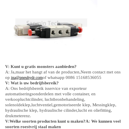
V: Kunt u gratis monsters aanbieden?
A: Ja,
maar het hangt af van de producten,
Neem contact met ons
op
of whatsapp 0086 15168536055
ina@pneuhydr.com
V: Wat is uw bedrijfsbereik?
A: Ons bedrijfsbereik is
service van exporteur
automatiseringsonderdelen met volle container, en
verkoop
luchtcilinder, luchtbronbehandeling,
solenoïdeklep,
luchtventiel,
gemotoriseerde klep,
Messingklep,
hydraulische klep, hydraulische cilinder,
lucht en olie
fitting
,
drukmeter
enz.
V:
Welke soorten producten kunt u maken?
A: We kunnen veel
soorten roestvrij staal maken