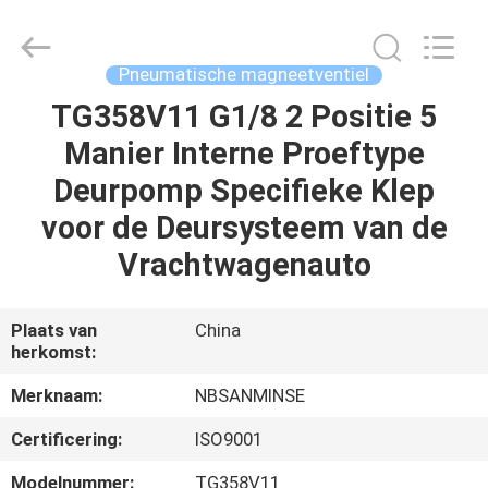
Sanmin
Import
And
Export
Co.,Ltd..
Pneumatische magneetventiel
All
Rights
Reserved.
TG358V11 G1/8 2 Positie 5
HUIS
Manier Interne Proeftype
PRODUCTEN
Deurpomp Specifieke Klep
voor de Deursysteem van de
ONGEVEER
Vrachtwagenauto
ONS
Plaats van
China
herkomst:
FABRIEKSREIS
Merknaam:
NBSANMINSE
KWALITEITSCONTROLE
Certificering:
ISO9001
Modelnummer:
TG358V11