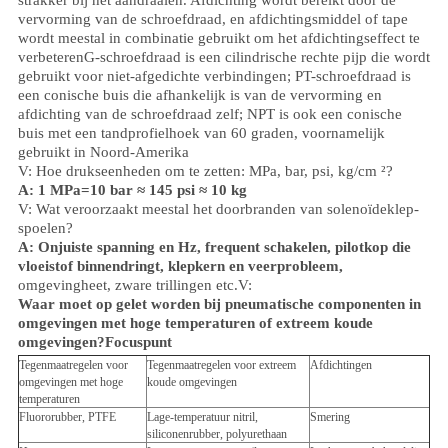
strakker bij het aandraaien. Afdichting wordt bereikt door de
vervorming van de schroefdraad, en afdichtingsmiddel of tape
wordt meestal in combinatie gebruikt om het afdichtingseffect te
verbeteren
G-schroefdraad is een cilindrische rechte pijp die wordt
gebruikt voor niet-afgedichte verbindingen; PT-schroefdraad is
een conische buis die afhankelijk is van de vervorming en
afdichting van de schroefdraad zelf; NPT is ook een conische
buis met een tandprofielhoek van 60 graden, voornamelijk
gebruikt in Noord-Amerika
V: Hoe drukseenheden om te zetten: MPa, bar, psi, kg/cm ²?
A: 1 MPa=10 bar ≈ 145 psi ≈ 10 kg
V: Wat veroorzaakt meestal het doorbranden van solenoïdeklep-
spoelen?
A: Onjuiste spanning en Hz, frequent schakelen, pilotkop die
vloeistof binnendringt, klepkern en veerprobleem,
omgeving
heet, zware trillingen etc.
V:
Waar moet op gelet worden bij pneumatische componenten in
omgevingen met hoge temperaturen of extreem koude
omgevingen?
Focuspunt
Tegenmaatregelen voor
Tegenmaatregelen voor extreem
Afdichtingen
omgevingen met hoge
koude omgevingen
temperaturen
Fluororubber, PTFE
Lage-temperatuur nitril,
Smering
siliconenrubber, polyurethaan