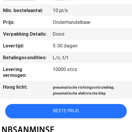
CONTACTEER
Min. bestelaantal:
10 pc's
ONS
Prijs:
Onderhandelbaar
NIEUWS
Verpakking Details:
Doos
Levertijd:
5-30 dagen
VERZOEK
Betalingscondities:
L/c, t/t
OM EEN
CITAAT
Levering
10000 stcs
vermogen:
Hoog licht:
,
SITEMAP
pneumatische richtingcontroleklep
pneumatische elektrische klep
PRIVACYBELEID
BESTE PRIJS