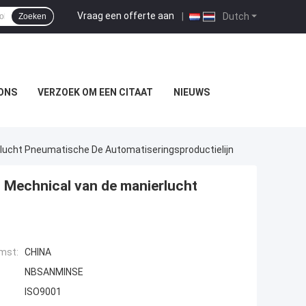
Vraag een offerte aan
|
Dutch
Zoeken
ONS
VERZOEK OM EEN CITAAT
NIEUWS
lucht Pneumatische De Automatiseringsproductielijn
 Mechnical van de manierlucht
mst:
CHINA
NBSANMINSE
ISO9001