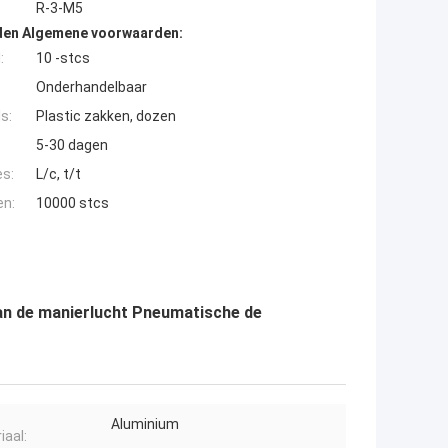
R-3-M5
den Algemene voorwaarden:
:
10 -stcs
Onderhandelbaar
s:
Plastic zakken, dozen
5-30 dagen
es:
L/c, t/t
en:
10000 stcs
an de manierlucht Pneumatische de
Aluminium
iaal: