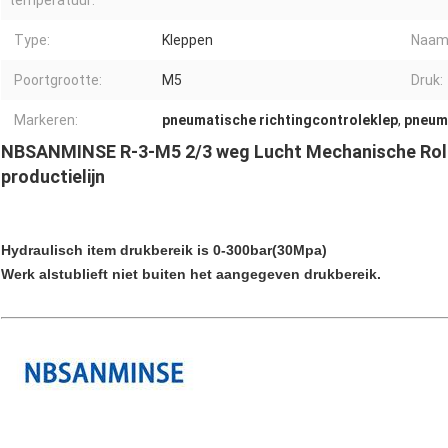
temperatuur:
Type:
Kleppen
Naam
Poortgrootte:
M5
Druk:
Markeren:
pneumatische richtingcontroleklep
,
pneuma
NBSANMINSE R-3-M5 2/3 weg Lucht Mechanische Rol
productielijn
Hydraulisch item drukbereik is 0-300bar(30Mpa)
Werk alstublieft niet buiten het aangegeven drukbereik.