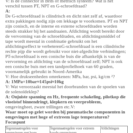
V: Is de connector in Brits of metrisch systeem? Wat is het
verschil tussen PT, NPT en G-schroefdraad?
A:
De G-schroefdraad is cilindrisch en dicht niet zelf af, waardoor
extra pakkingen nodig zijn om lekkage te voorkomen. PT en NPT
zijn conisch, en de interne en externe schroefdraden worden
steeds strakker bij het aandraaien. Afdichting wordt bereikt door
de vervorming van de schroefdraden, en afdichtingsmiddel of
tape wordt meestal in combinatie gebruikt om het
afdichtingseffect te verbeteren
G-schroefdraad is een cilindrische
rechte pijp die wordt gebruikt voor niet-afgedichte verbindingen;
PT-schroefdraad is een conische buis die afhankelijk is van de
vervorming en afdichting van de schroefdraad zelf; NPT is ook
een conische buis met een tandprofielhoek van 60 graden,
voornamelijk gebruikt in Noord-Amerika
V: Hoe drukseenheden omrekenen: MPa, bar, psi, kg/cm ²?
A: 1MPa=10bar≈145psi≈10kg
V: Wat veroorzaakt meestal het doorbranden van de spoelen van
de solenoïdeklep?
A: Onjuiste spanning en Hz, frequente schakeling, pilotkop die
vloeistof binnendringt, klepkern en veerprobleem,
omgeving
heet, zware trillingen etc.
V:
Waar moet op gelet worden bij pneumatische componenten in
omgevingen met hoge of extreem lage temperaturen?
Focuspunt
Tegenmaatregelen voor
Tegenmaatregelen voor extreem
Afdichtingen
omgevingen met hoge
koude omgevingen