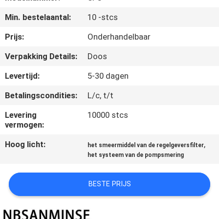
CONTACTEER
Min. bestelaantal:
10 -stcs
ONS
Prijs:
Onderhandelbaar
NIEUWS
Verpakking Details:
Doos
Levertijd:
5-30 dagen
VERZOEK
Betalingscondities:
L/c, t/t
OM EEN
CITAAT
Levering
10000 stcs
vermogen:
Hoog licht:
,
SITEMAP
het smeermiddel van de regelgeversfilter
het systeem van de pompsmering
PRIVACYBELEID
BESTE PRIJS