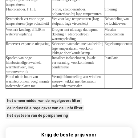
temperaturen
Fluororubber, PTFE
Nitrile, siliconenrubber,
Smering
polyurethaan bij lage temperaturen
Synthetisch vet voor hoge
Vet voor lage temperaturen (laag
Behandeling van
temperaturen (lage volatiliteit)
stolpunt, lage viscositeit)
de luchttoevoer
Versterk koeling, efficiënte
Drogen met ultralage dauwpunt
Metalen
waterverwijdering
(koeling + adsorptietype),
componenten
warmtegeleiding
Reserveer expansie-uitsparing
Selecteer materialen met taaiheid bij
Regelcomponenten
lage temperaturen, voorkom
lekkage door koude krimp
Spoelen van hoge
Installeer isolatieboxen, lokale
Installatie
hittebestendige kwaliteit,
verwarming, voorkom koude
warmteafvoer, laag
condensatie
stroomverbruik
Houd uit de buurt van
Vermijd blootstelling aan wind en
warmtebronnen, voeg warmte-
sneeuw, wikkel met thermisch
isolerende platen toe
isolerende materialen
het smeermiddel van de regelgeversfilter
de industriële regelgever van de luchtfilter
het systeem van de pompsmering
Krijg de beste prijs voor