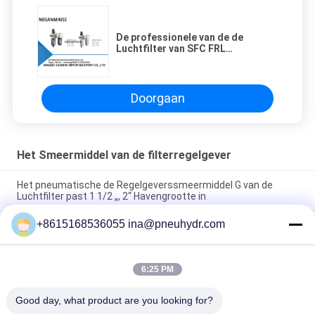
De professionele van de de
Luchtfilter van SFC FRL
Pneumatische Industriële
Regelgever en het Smeermiddel
Doorgaan
Het Smeermiddel van de filterregelgever
Het pneumatische de Regelgeverssmeermiddel G van de
Luchtfilter past 1 1/2 „, 2“ Havengrootte in
+8615168536055 ina@pneuhydr.com
SZLFG-Kwantitatieve de Automaat Hoge Betrouwbaarheid van
de Drukindicator
Het Vet Smerende Pomp 4 Mpa AC 380 Volt 50 Herz van
6:25 PM
NBSANMINSE SDR5-34Z met Overstromingsklep voor
Smeringssysteem
Good day, what product are you looking for?