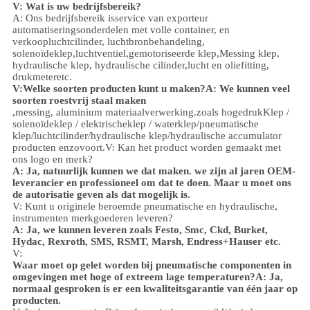
V: Wat is uw bedrijfsbereik?
A: Ons bedrijfsbereik is
service van exporteur
automatiseringsonderdelen met volle container, en
verkoop
luchtcilinder, luchtbronbehandeling,
solenoïdeklep,
luchtventiel,
gemotoriseerde klep,
Messing klep,
hydraulische klep, hydraulische cilinder,
lucht en olie
fitting
,
drukmeter
etc.
V:
Welke soorten producten kunt u maken?
A: We kunnen veel
soorten roestvrij staal maken
,
messing, aluminium
materiaalverwerking.
zoals hoge
druk
Klep /
solenoïdeklep / elektrischeklep /
waterklep/
pneumatische
klep
/
luchtcilinder
/hydraulische klep/hydraulische accumulator
producten enzovoort.
V: Kan het product worden gemaakt met
ons logo en merk?
A: Ja, natuurlijk kunnen we dat maken. we zijn al jaren OEM-
leverancier en professioneel om dat te doen. Maar u moet ons
de autorisatie geven als dat mogelijk is.
V: Kunt u originele beroemde pneumatische en hydraulische,
instrumenten merkgoederen leveren?
A: Ja, we kunnen leveren zoals Festo, Smc, Ckd, Burket,
Hydac, Rexroth, SMS, RSMT, Marsh, Endress+Hauser etc.
V:
Waar moet op gelet worden bij pneumatische componenten in
omgevingen met hoge of extreem lage temperaturen?
A: Ja,
normaal gesproken is er een kwaliteitsgarantie van één jaar op
producten.