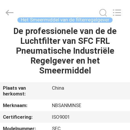
Sanmin
Import
And
Export
Co.,Ltd..
Het Smeermiddel van de filterregelgever
All
Rights
Reserved.
De professionele van de de
HUIS
Luchtfilter van SFC FRL
PRODUCTEN
Pneumatische Industriële
Regelgever en het
ONGEVEER
Smeermiddel
ONS
Plaats van
China
herkomst:
FABRIEKSREIS
Merknaam:
NBSANMINSE
KWALITEITSCONTROLE
Certificering:
ISO9001
Modelnummer:
SFC