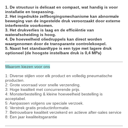
1. De structuur is delicaat en compact, wat handig is voor
installatie en toepassing.
2. Het ingedrukte zelfborgingsmechanisme kan abnormale
beweging van de ingestelde druk veroorzaakt door externe
interferentie voorkomen.
3. Het drukverlies is laag en de efficiëntie van
waterafscheiding is hoog.
4. De hoeveelheid oliedruppels kan direct worden
waargenomen door de transparante controlekoepel.
5. Naast het standaardtype is een type met lagere druk
optioneel (de hoogste instelbare druk is 0,4 MPa)
Waarom kiezen voor ons
1: Diverse stijlen voor elk product en volledig pneumatische
producten.
2: Grote voorraad voor snelle verzending.
3: Hoge kwaliteit met concurrerende prijs.
4: Monsterbestelling & kleine hoeveelheid bestelling is
acceptabel.
5: Aanpassen volgens uw speciale verzoek.
6: Verstrek gratis productinformatie.
7: Betrouwbare kwaliteit verzekerd en actieve after-sales service
8: Een jaar kwaliteitsgarantie