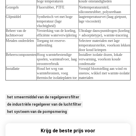
hoge temperaturen
koude omstandigheden
Gezegels
Fluorrubber, PTFE
Niettemperatuurnitril,
siliconenrubber, polyurethaan
Glijmiddel
Synthetisch vet met hoge
laagtemperatuurvet (laag gietpunt,
temperatuur (lage
lage viscositeit)
vluchtigheid)
Beheer van de
Versterking van de koeling,
Ultralage dauwpuntdrogen (koeling
luchttoevoer
efficiënte waterverwijdering
+ adsorptietype), warmte-tracering
Metalen onderdelen
Toegang tot reserve-
Selecteer materialen met lage
uitbreiding
temperatuursterkte, voorkom lekken
door koud krimpen
Beheerscomponenten
Hoog warmtebestendige
Installeer isolatie dozen, lokale
spoelen, warmteafvoer, laag
verwarming, voorkom koude
stroomverbruik
condensatie
Installatie
Houd het weg van
Vermijd blootstelling aan wind en
warmtebronnen, voeg
sneeuw, wikkel met warmte-isolatie
thermische isolatieplaten toe
materialen
het smeermiddel van de regelgeversfilter
de industriële regelgever van de luchtfilter
het systeem van de pompsmering
Krijg de beste prijs voor