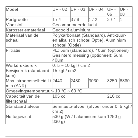
Model
UF - 02
UF - 03
UF - 04
UF -
UF -
06
08
Portgrootte
1 / 4
3 / 8
1 / 2
3 / 4
1
Vloeistof
Gecomprimeerde lucht
Karosseriemateriaal
Gegooid aluminium
Materiaal van de
Polykarbonaat (Standaard), Anti-zuur-
schaal
en alkalisch schotel Optie), Aluminium
schotel (Optie)
Filtratie
PE: 5um (standaard), 40um (optioneel)
Gesinterd messing (optioneel): 5um,
40um
Werkdrukbereik
0. 5 ~ 10 kgf / cm 2
Bewijsdruk (standaard
15 kgf / cm2
kom)
Max. stroomsnelheid l /
2440
2450
3030
8250
8860
min (ANR)
Omgevingstemperatuur
- 10 °C ~ 60 °C
Capaciteit van de
105 cc
210 cc
filterschaal
Standaard afvoer
Semi auto-afvoer (afvoer onder 0, 5 kgf /
cm 2)
Nettogewicht
530 g (W / I aluminium kom
1250 g
830 g)