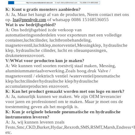
K: Kunt u gratis monsters aanbieden?
A: Ja,
Maar het hangt af van de producten,
Neem contact met ons
op.
of whatsapp 0086 15168536055
Ina@pneuhydr.com
Wat is uw bedrijfsgebied?
A: Ons bedrijfsgebied is:
de verkoop van
automatiseringsonderdelen voor exporteurs met een volledige
container,
luchtcilinder, luchtbronbehandeling,
magnetoventil,
luchtklep,
motorventiel,
Messingklep, hydraulische
klep, hydraulische cilinder,
lucht en olie
aanpassingen
,
drukmeter
enzovoort.
V:
W
Wat voor producten kun je maken?
A: We kunnen veel soorten roestvrij staal maken
,
Messing,
aluminium
materiaalverwerking.
Zoals hoog.
druk
Valve /
magnetoventil / elektrisch ventiel /
waterventiel/
pneumatische
klep
/
luchtcilinder
/hydraulische klep/hydraulische
accumulator
producten enzovoort.
K: Kan het product gemaakt worden met ons logo en merk?
A: Ja, natuurlijk kunnen we maken. We zijn OEM leverancier
voor jaren en professioneel om te maken. Maar je moet ons de
toestemming geven als het mogelijk is.
K: Kun je originele bekende pneumatische en hydraulische
instrumenten leveren?
A: Ja, wij kunnen leveren zoals
Festo,Smc,CKD,Burket,Hydac,Rexroth,SMS,RSMT,Marsh,Endress+
etc.