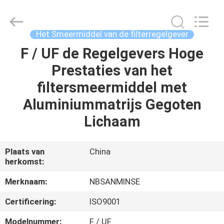
Sanmin
Import
And
Export
Co.,Ltd..
Het Smeermiddel van de filterregelgever
All
Rights
Reserved.
F / UF de Regelgevers Hoge
HUIS
Prestaties van het
PRODUCTEN
filtersmeermiddel met
Aluminiummatrijs Gegoten
ONGEVEER
Lichaam
ONS
Plaats van
China
herkomst:
FABRIEKSREIS
Merknaam:
NBSANMINSE
KWALITEITSCONTROLE
Certificering:
ISO9001
Modelnummer:
F / UF