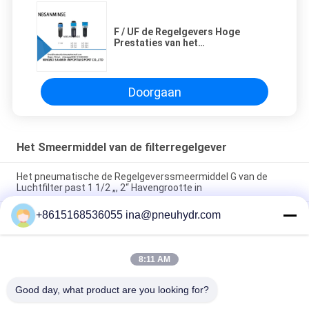
F / UF de Regelgevers Hoge
Prestaties van het
filtersmeermiddel met
Aluminiummatrijs Gegoten
Lichaam
Doorgaan
Het Smeermiddel van de filterregelgever
Het pneumatische de Regelgeverssmeermiddel G van de
Luchtfilter past 1 1/2 „, 2“ Havengrootte in
+8615168536055 ina@pneuhydr.com
SZLFG-Kwantitatieve de Automaat Hoge Betrouwbaarheid van
de Drukindicator
Het Vet Smerende Pomp 4 Mpa AC 380 Volt 50 Herz van
8:11 AM
NBSANMINSE SDR5-34Z met Overstromingsklep voor
Smeringssysteem
Good day, what product are you looking for?