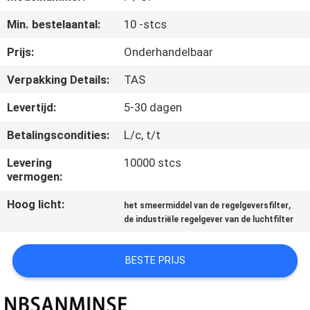
CONTACTEER
Min. bestelaantal:
10 -stcs
ONS
Prijs:
Onderhandelbaar
NIEUWS
Verpakking Details:
TAS
Levertijd:
5-30 dagen
VERZOEK
Betalingscondities:
L/c, t/t
OM EEN
CITAAT
Levering
10000 stcs
vermogen:
Hoog licht:
,
SITEMAP
het smeermiddel van de regelgeversfilter
de industriële regelgever van de luchtfilter
PRIVACYBELEID
BESTE PRIJS