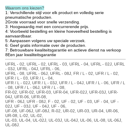
Waarom ons kiezen?
1: Verschillende stijl voor elk product en volledig serie
pneumatische producten.
2Grote voorraad voor snelle verzending.
3: Hoogwaardig met een concurrerende prijs.
4: Voorbeeld bestelling en kleine hoeveelheid bestelling is
aanvaardbaar.
5: Aanpassen volgens uw speciale verzoek.
6: Geef gratis informatie over de producten.
7: Betrouwbare kwaliteitsgarantie en actieve dienst na verkoop
8Een jaar kwaliteitsgarantie
UFRL - 02, UFRL - 02, UFRL - 03, UFRL - 04, UFRL - 02J, UFRL
- 03J, UFRL - 04J, UFRL - 06,
UFRL - 08, UFRL - 06J, UFRL - 08J, FR / L - 02, UFR / L - 02,
UFR / L - 03, UFR / L - 04,
UFR / L - 02J, UFR / L - 03J, UFR / L - 04J, UFR / L - 06, UFR / L
- 08, UFR / L - 06J, UFR / L - 08,
FR-02, UFR-02, UFR-03, UFR-04, UFR-02J, UFR-03J, UFR-
04J, UFR-06, UFR-08,
UFR - 06J, UFR - 08J, F - 02, UF - 02, UF - 03, UF - 04, UF -
02J, UF - 03J, UF - 04J, UF - 06,
UF-08, UF-06J, UF-08J, R-02, UR-02, UR-03, UR-04, UR-06,
UR-08, L-02, UL-02,
UL-03, UL-04, UL-02J, UL-03J, UL-04J, UL-06, UL-08, UL-06J,
UL-08J.