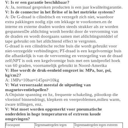
V:
Is er een garantie beschikbaar?
A: Ja, normaal gesproken producten is een jaar kwaliteitsgarantie.
V: Is de connector in het Britse of in het metrieke systeem?
A:
De G-draad is cilindrisch en verzegelt zich niet, waardoor
extra pakkingen nodig zijn om lekkage te voorkomen.en de
interne en externe draden worden steeds strakker als ze worden
gespannenDe afdichting wordt bereikt door de vervorming van
de draden en wordt doorgaans samen met afdichtingsmiddel of
tape gebruikt om het afdichtend effect te vergroten.
G-draad is een cilindrische rechte buis die wordt gebruikt voor
niet-verzegelde verbindingen; PT-draad is een kegelvormige buis
die afhankelijk is van de vervorming en verzegeling van de draad
zelf;NPT is ook een kegelvormige buis met een tandprofiel hoek
van 60 graden, voornamelijk gebruikt in Noord-Amerika
V: Hoe wordt de druk-eenheid omgezet in: MPa, bar, psi,
kg/cm2?
A: 1MPa=10bar≈145psi≈10kg
V: Wat veroorzaakt meestal de uitputting van
magnetoventielspellen?
A:Onjuiste spanning en hz, frequente schakeling, pilootkop die
vloeistof binnendringt, klepkern en veerproblemen,
milieu
warm,
zware trillingen, enz.
V:
Wat moet worden opgemerkt voor pneumatische
onderdelen in hoge temperaturen of extreem koude
omgevingen?
Focuspunt
Tegenmaatregelen tegen
Tegenmaatregelen tegen extreem