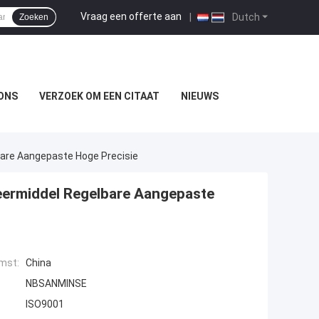
Vraag een offerte aan
|
Dutch
Zoeken
ONS
VERZOEK OM EEN CITAAT
NIEUWS
bare Aangepaste Hoge Precisie
meermiddel Regelbare Aangepaste
mst:
China
NBSANMINSE
ISO9001