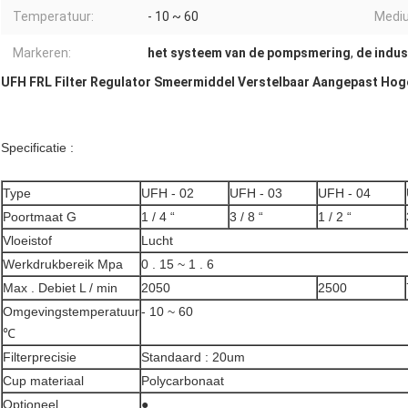
Temperatuur:
- 10 ~ 60
Medi
Markeren:
het systeem van de pompsmering
,
de indus
UFH FRL Filter Regulator Smeermiddel Verstelbaar Aangepast Hog
Specificatie :
Type
UFH - 02
UFH - 03
UFH - 04
Poortmaat G
1 / 4 “
3 / 8 “
1 / 2 “
Vloeistof
Lucht
Werkdrukbereik Mpa
0 . 15 ~ 1 . 6
Max . Debiet L / min
2050
2500
Omgevingstemperatuur
- 10 ~ 60
℃
Filterprecisie
Standaard : 20um
Cup materiaal
Polycarbonaat
Optioneel
●