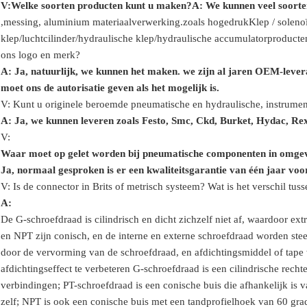
V:
Welke soorten producten kunt u maken?
A: We kunnen veel soorte
,
messing, aluminium
materiaalverwerking.
zoals hoge
druk
Klep / solenoï
klep
/
luchtcilinder
/hydraulische klep/hydraulische accumulator
producte
ons logo en merk?
A: Ja, natuurlijk, we kunnen het maken. we zijn al jaren OEM-lever
moet ons de autorisatie geven als het mogelijk is.
V: Kunt u originele beroemde pneumatische en hydraulische, instrume
A: Ja, we kunnen leveren zoals Festo, Smc, Ckd, Burket, Hydac, R
V:
Waar moet op gelet worden bij pneumatische componenten in omgev
Ja, normaal gesproken is er een kwaliteitsgarantie van één jaar voo
V: Is de connector in Brits of metrisch systeem? Wat is het verschil tu
A:
De G-schroefdraad is cilindrisch en dicht zichzelf niet af, waardoor e
en NPT zijn conisch, en de interne en externe schroefdraad worden steed
door de vervorming van de schroefdraad, en afdichtingsmiddel of tape 
afdichtingseffect te verbeteren
G-schroefdraad is een cilindrische rechte
verbindingen; PT-schroefdraad is een conische buis die afhankelijk is
zelf; NPT is ook een conische buis met een tandprofielhoek van 60 gr