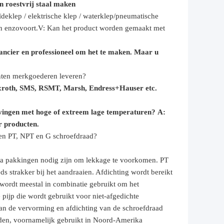
n roestvrij staal maken
deklep / elektrische klep /
waterklep/
pneumatische
n enzovoort.
V: Kan het product worden gemaakt met
ancier en professioneel om het te maken. Maar u
nten merkgoederen leveren?
exroth, SMS, RSMT, Marsh, Endress+Hauser etc.
ingen met hoge of extreem lage temperaturen?
A:
r producten.
ssen PT, NPT en G schroefdraad?
xtra pakkingen nodig zijn om lekkage te voorkomen. PT
s strakker bij het aandraaien. Afdichting wordt bereikt
wordt meestal in combinatie gebruikt om het
 pijp die wordt gebruikt voor niet-afgedichte
 van de vervorming en afdichting van de schroefdraad
aden, voornamelijk gebruikt in Noord-Amerika