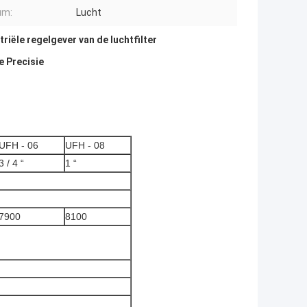
um:
Lucht
triële regelgever van de luchtfilter
e Precisie
UFH - 06
UFH - 08
3 / 4 “
1 “
7900
8100