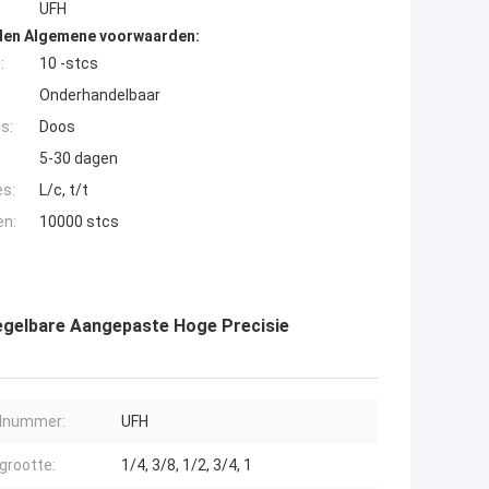
UFH
den Algemene voorwaarden:
:
10 -stcs
Onderhandelbaar
s:
Doos
5-30 dagen
es:
L/c, t/t
en:
10000 stcs
Regelbare Aangepaste Hoge Precisie
lnummer:
UFH
grootte:
1/4, 3/8, 1/2, 3/4, 1