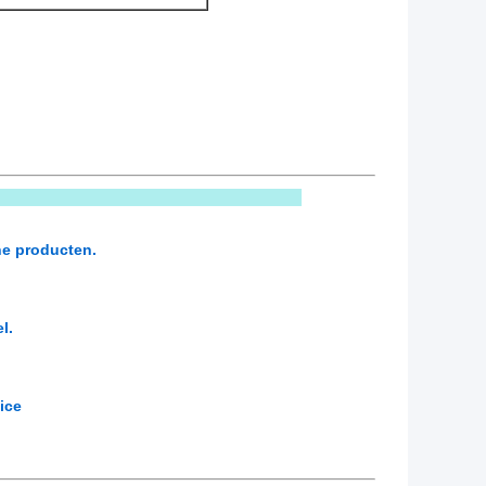
ns kiezen
he producten.
l.
ice