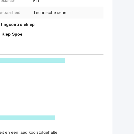
ieklasse:
F, h
sbaarheid:
Technische serie
htingcontroleklep
 Klep Spoel
il
t en een laag koolstofgehalte.