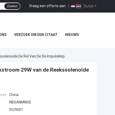
Vraag een offerte aan
|
Dutch
Zoeken
ONS
VERZOEK OM EEN CITAAT
NIEUWS
solenoïde De Rol Van De De Impulsklep
ijkstroom 29W van de Reekssolenoïde
mst:
China
NBSANMINSE
ISO9001