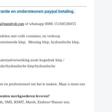
antie en ondersteunen paypal betaling.
of whatsapp 0086 15168536055
a@pneuhydr.com
rdelen met volle container, en verkoop
otoriseerde klep,
Messing klep, hydraulische klep,
ateriaalverwerking.
zoals hoge
druk
klep /
nder
/hydraulische klep/hydraulische
ier en professioneel om het te maken. Maar u moet ons
umenten merkgoederen leveren?
roth, SMS, RSMT, Marsh, Endress+Hauser enz.