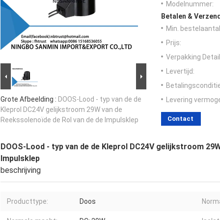
Modelnummer:
Betalen & Verzen
Min. bestelaantal
Prijs:
Verpakking Detail
Levertijd:
Betalingsconditi
Grote Afbeelding :
DOOS-Lood - typ van de de
Levering vermog
Kleprol DC24V gelijkstroom 29W van de
Contact
Reekssolenoïde de Rol van de de Impulsklep
DOOS-Lood - typ van de de Kleprol DC24V gelijkstroom 29W
Impulsklep
beschrijving
Producttype:
Doos
Norma