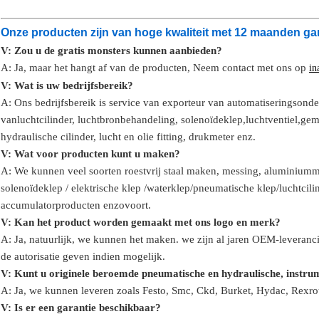
Onze producten zijn van hoge kwaliteit met 12 maanden gar
V: Zou u de gratis monsters kunnen aanbieden?
A: Ja,
maar het hangt af van de producten,
Neem contact met ons op
in
V: Wat is uw bedrijfsbereik?
A: Ons bedrijfsbereik is
service van exporteur van automatiseringsonde
van
luchtcilinder, luchtbronbehandeling, solenoïdeklep,
luchtventiel,
gem
hydraulische cilinder,
lucht en olie
fitting
, drukmeter
enz.
V:
W
at voor producten kunt u maken?
A: We kunnen veel soorten roestvrij staal maken
,
messing, aluminium
m
solenoïdeklep / elektrische klep /
waterklep/
pneumatische klep
/
luchtcili
accumulator
producten enzovoort.
V: Kan het product worden gemaakt met ons logo en merk?
A: Ja, natuurlijk, we kunnen het maken. we zijn al jaren OEM-leveranc
de autorisatie geven indien mogelijk.
V: Kunt u originele beroemde pneumatische en hydraulische, instr
A: Ja, we kunnen leveren zoals Festo, Smc, Ckd, Burket, Hydac, Rex
V:
Is er een garantie beschikbaar?