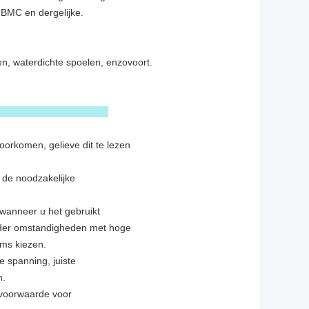
 BMC en dergelijke.
n, waterdichte spoelen, enzovoort.
op
orkomen, gelieve dit te lezen
 de noodzakelijke
 wanneer u het gebruikt
onder omstandigheden met hoge
ems kiezen.
e spanning, juiste
n.
e voorwaarde voor