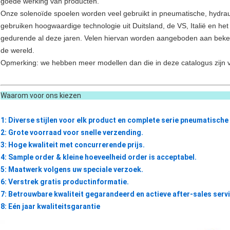
goede werking van producten.
Onze solenoïde spoelen worden veel gebruikt in pneumatische, hydraul
gebruiken hoogwaardige technologie uit Duitsland, de VS, Italië en h
gedurende al deze jaren. Velen hiervan worden aangeboden aan beken
de wereld.
Opmerking: we hebben meer modellen dan die in deze catalogus zijn 
Waarom voor ons 
1: Diverse stijlen voor elk product en complete serie pneumatische
2: Grote voorraad voor snelle verzending.
3: Hoge kwaliteit met concurrerende prijs.
4: Sample order & kleine hoeveelheid order is acceptabel.
5: Maatwerk volgens uw speciale verzoek.
6: Verstrek gratis productinformatie.
7:
Betrouwbare kwaliteit gegarandeerd en actieve after-sales serv
8:
Eén jaar kwaliteitsgarantie