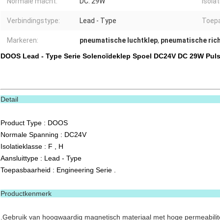
Normale macht:
DC: 29W
Isolat
Verbindingstype:
Lead - Type
Toepa
Markeren:
pneumatische luchtklep
,
pneumatische ric
DOOS Lead - Type Serie Solenoïdeklep Spoel DC24V DC 29W Puls
Deta
Product Type : DOOS
Normale Spanning : DC24V
Isolatieklasse : F , H
Aansluittype : Lead - Type
Toepasbaarheid : Engineering Serie .
Productkenmerk
.Gebruik van hoogwaardig magnetisch materiaal met hoge permeabilitei