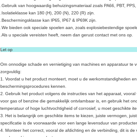
.Gebruik van hoogwaardig behuizingsmateriaal zoals PA66, PBT, PPS,
.Isolatieklasse kan 180 (H), 200 (N), 220 (R) zijn.
.Beschermingsklasse kan IP65, IP67 & IP69K zijn.
.We bieden ook speciale spoelen aan, zoals explosiebestendige spoele
.Als u speciale vereisten heeft, neem dan gerust contact met ons op.
Let 
Om onnodige schade en vernietiging van machines en apparatuur te vo
zorgvuldig:
1. Voordat u het product monteert, moet u de werkomstandigheden en
beschermingsprocedures kennen.
2. Gebruik het product volgens de instructies van het apparaat, vooral
voor gas of benzine die gemakkelijk ontvlambaar is, en gebruik het 
temperatuur of hoge luchtvochtigheid of corrosief, u moet geschikte it
3. Het is belangrijk om geschikte items te kiezen, juiste vermogen, juist
specificatie is de voorwaarde voor een lange levensduur van producte
4. Monteer het correct, vooral de afdichting en de verbinding, dit is d