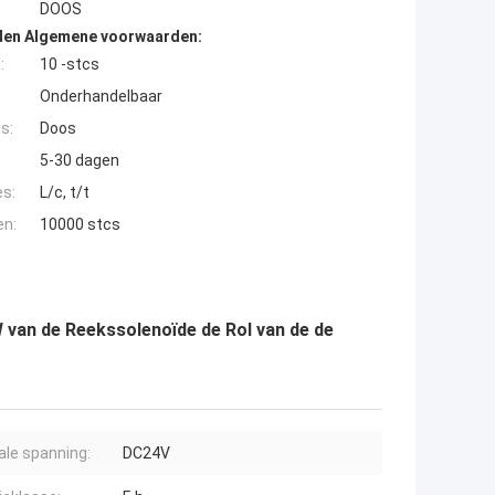
DOOS
den Algemene voorwaarden:
:
10 -stcs
Onderhandelbaar
s:
Doos
5-30 dagen
es:
L/c, t/t
en:
10000 stcs
 van de Reekssolenoïde de Rol van de de
le spanning:
DC24V