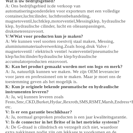
Wat is uw bedrijfsgebied?
A: Ons bedrijfsgebied is:
de verkoop van
automatiseringsonderdelen voor exporteurs met een volledige
container,
luchtcilinder, luchtbronbehandeling,
magnetoventil,
luchtklep,
motorventiel,
Messingklep, hydraulische
klep, hydraulische cilinder,
lucht en olie
aanpassingen
,
drukmeter
enzovoort.
V:
W
Wat voor producten kun je maken?
A: We kunnen veel soorten roestvrij staal maken
,
Messing,
aluminium
materiaalverwerking.
Zoals hoog.
druk
Valve /
magnetoventil / elektrisch ventiel /
waterventiel/
pneumatische
klep
/
luchtcilinder
/hydraulische klep/hydraulische
accumulator
producten enzovoort.
K: Kan het product gemaakt worden met ons logo en merk?
A: Ja, natuurlijk kunnen we maken. We zijn OEM leverancier
voor jaren en professioneel om te maken. Maar je moet ons de
toestemming geven als het mogelijk is.
K: Kun je originele bekende pneumatische en hydraulische
instrumenten leveren?
A: Ja, wij kunnen leveren zoals
Festo,Smc,CKD,Burket,Hydac,Rexroth,SMS,RSMT,Marsh,Endress+
etc.
V:
Is er een garantie beschikbaar?
A: Ja, normaal gesproken producten is een jaar kwaliteitsgarantie.
V: Is de connector in het Britse of in het metrieke systeem?
A:
De G-draad is cilindrisch en verzegelt zich niet, waardoor
extra pakkingen nodig zijn om lekkage te voorkomen.en de