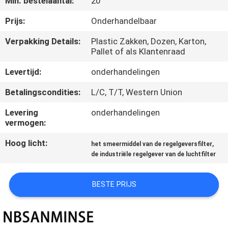
Min. bestelaantal:
20
CONTACTEER
ONS
Prijs:
Onderhandelbaar
Verpakking Details:
Plastic Zakken, Dozen, Karton,
Pallet of als Klantenraad
NIEUWS
Levertijd:
onderhandelingen
VERZOEK
Betalingscondities:
L/C, T/T, Western Union
OM EEN
Levering
onderhandelingen
CITAAT
vermogen:
Hoog licht:
,
het smeermiddel van de regelgeversfilter
SITEMAP
de industriële regelgever van de luchtfilter
PRIVACYBELEID
BESTE PRIJS