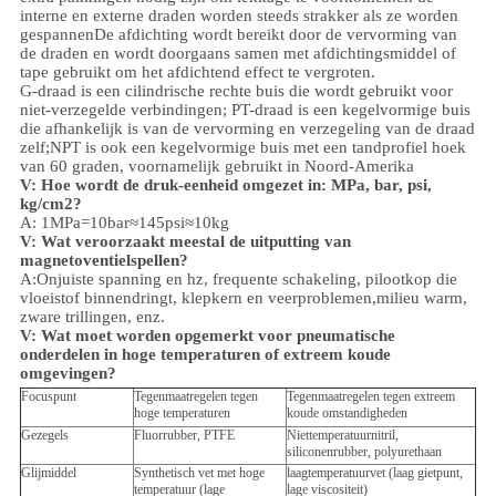
interne en externe draden worden steeds strakker als ze worden
gespannenDe afdichting wordt bereikt door de vervorming van
de draden en wordt doorgaans samen met afdichtingsmiddel of
tape gebruikt om het afdichtend effect te vergroten.
G-draad is een cilindrische rechte buis die wordt gebruikt voor
niet-verzegelde verbindingen; PT-draad is een kegelvormige buis
die afhankelijk is van de vervorming en verzegeling van de draad
zelf;NPT is ook een kegelvormige buis met een tandprofiel hoek
van 60 graden, voornamelijk gebruikt in Noord-Amerika
V: Hoe wordt de druk-eenheid omgezet in: MPa, bar, psi,
kg/cm2?
A: 1MPa=10bar≈145psi≈10kg
V: Wat veroorzaakt meestal de uitputting van
magnetoventielspellen?
A:Onjuiste spanning en hz, frequente schakeling, pilootkop die
vloeistof binnendringt, klepkern en veerproblemen,
milieu
warm,
zware trillingen, enz.
V:
Wat moet worden opgemerkt voor pneumatische
onderdelen in hoge temperaturen of extreem koude
omgevingen?
Focuspunt
Tegenmaatregelen tegen
Tegenmaatregelen tegen extreem
hoge temperaturen
koude omstandigheden
Gezegels
Fluorrubber, PTFE
Niettemperatuurnitril,
siliconenrubber, polyurethaan
Glijmiddel
Synthetisch vet met hoge
laagtemperatuurvet (laag gietpunt,
temperatuur (lage
lage viscositeit)