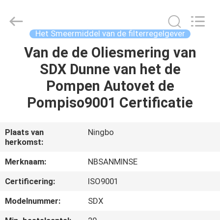
Sanmin
Import
And
Export
Co.,Ltd..
Het Smeermiddel van de filterregelgever
All
Rights
Reserved.
Van de de Oliesmering van
HUIS
SDX Dunne van het de
PRODUCTEN
Pompen Autovet de
Pompiso9001 Certificatie
ONGEVEER
ONS
Plaats van
Ningbo
herkomst:
FABRIEKSREIS
Merknaam:
NBSANMINSE
Certificering:
ISO9001
KWALITEITSCONTROLE
Modelnummer:
SDX