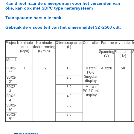
Kan direct naar de smeerpunten voor het verzenden van
olie, kan ook met SDPC type metersysteem
Transparante hars olie tank
Gebruik de viscositeit van het smeermiddel 32~2500 cSt.
Project
Nominale
Nominale
Olievatcapaciteit
Controller
Parameter van de el
druk
doorstroming
(L)
(Mpa)
(L/min)
Spanning
Frequentie
V
(V)
(Hz)
Model
SDX2-
1
0.2
1.0
Match
AC220
50
11
PC-3
Singular
SDX2-
2.0
display
21
SDX2-
3.0
Match
31
PC-2 Dual
Display
SDX2-
4.0
41
SDX2-
6.0
61
SDX2-
9.0
91