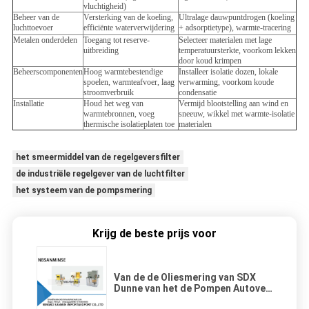
vluchtigheid)
Beheer van de
Versterking van de koeling,
Ultralage dauwpuntdrogen (koeling
luchttoevoer
efficiënte waterverwijdering
+ adsorptietype), warmte-tracering
Metalen onderdelen
Toegang tot reserve-
Selecteer materialen met lage
uitbreiding
temperatuursterkte, voorkom lekken
door koud krimpen
Beheerscomponenten
Hoog warmtebestendige
Installeer isolatie dozen, lokale
spoelen, warmteafvoer, laag
verwarming, voorkom koude
stroomverbruik
condensatie
Installatie
Houd het weg van
Vermijd blootstelling aan wind en
warmtebronnen, voeg
sneeuw, wikkel met warmte-isolatie
thermische isolatieplaten toe
materialen
het smeermiddel van de regelgeversfilter
de industriële regelgever van de luchtfilter
het systeem van de pompsmering
Krijg de beste prijs voor
Van de de Oliesmering van SDX
Dunne van het de Pompen Autovet
de Pompiso9001 Certificatie