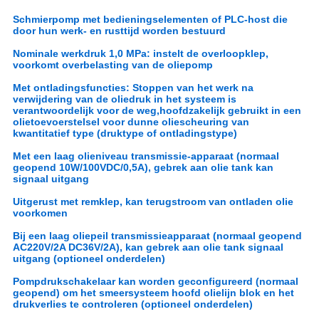
Schmierpomp met bedieningselementen of PLC-host die
door hun werk- en rusttijd worden bestuurd
Nominale werkdruk 1,0 MPa: instelt de overloopklep,
voorkomt overbelasting van de oliepomp
Met ontladingsfuncties: Stoppen van het werk na
verwijdering van de oliedruk in het systeem is
verantwoordelijk voor de weg,hoofdzakelijk gebruikt in een
olietoevoerstelsel voor dunne oliescheuring van
kwantitatief type (druktype of ontladingstype)
Met een laag olieniveau transmissie-apparaat (normaal
geopend 10W/100VDC/0,5A), gebrek aan olie tank kan
signaal uitgang
Uitgerust met remklep, kan terugstroom van ontladen olie
voorkomen
Bij een laag oliepeil transmissieapparaat (normaal geopend
AC220V/2A DC36V/2A), kan gebrek aan olie tank signaal
uitgang (optioneel onderdelen)
Pompdrukschakelaar kan worden geconfigureerd (normaal
geopend) om het smeersysteem hoofd olielijn blok en het
drukverlies te controleren (optioneel onderdelen)