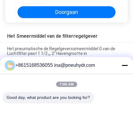
Doorgaan
Het Smeermiddel van de filterregelgever
Het pneumatische de Regelgeverssmeermiddel G van de
Luchtfilter past 1 1/2 „, 2“ Havengrootte in
+8615168536055 ina@pneuhydr.com
SZLFG-Kwantitatieve de Automaat Hoge Betrouwbaarheid van
de Drukindicator
Het Vet Smerende Pomp 4 Mpa AC 380 Volt 50 Herz van
7:06 AM
NBSANMINSE SDR5-34Z met Overstromingsklep voor
Smeringssysteem
Good day, what product are you looking for?
populaire categorieën
Alle
Pneumatische 
Pneumatische 
Magneetventiel
Impulsklep