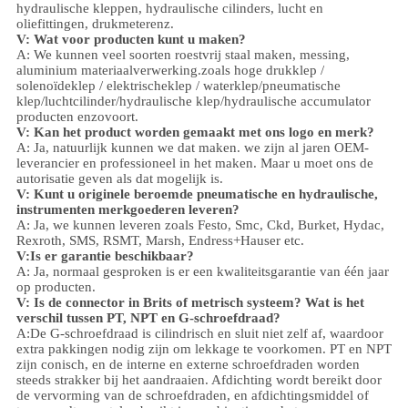
hydraulische kleppen, hydraulische cilinders,
lucht en
olie
fittingen
, drukmeter
enz.
V:
W
at voor producten kunt u maken?
A: We kunnen veel soorten roestvrij staal maken
,
messing,
aluminium
materiaalverwerking.
zoals hoge
druk
klep /
solenoïdeklep / elektrischeklep /
waterklep/
pneumatische
klep
/
luchtcilinder
/hydraulische klep/hydraulische accumulator
producten enzovoort.
V: Kan het product worden gemaakt met ons logo en merk?
A: Ja, natuurlijk kunnen we dat maken. we zijn al jaren OEM-
leverancier en professioneel in het maken. Maar u moet ons de
autorisatie geven als dat mogelijk is.
V: Kunt u originele beroemde pneumatische en hydraulische,
instrumenten merkgoederen leveren?
A: Ja, we kunnen leveren zoals Festo, Smc, Ckd, Burket, Hydac,
Rexroth, SMS, RSMT, Marsh, Endress+Hauser etc.
V:
Is er garantie beschikbaar?
A: Ja, normaal gesproken is er een kwaliteitsgarantie van één jaar
op producten.
V: Is de connector in Brits of metrisch systeem? Wat is het
verschil tussen PT, NPT en G-schroefdraad?
A:
De G-schroefdraad is cilindrisch en sluit niet zelf af, waardoor
extra pakkingen nodig zijn om lekkage te voorkomen. PT en NPT
zijn conisch, en de interne en externe schroefdraden worden
steeds strakker bij het aandraaien. Afdichting wordt bereikt door
de vervorming van de schroefdraden, en afdichtingsmiddel of