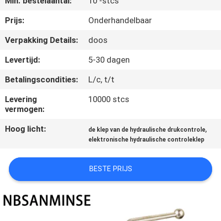
Min. bestelaantal:
10 -stcs
CONTACTEER
ONS
Prijs:
Onderhandelbaar
Verpakking Details:
doos
NIEUWS
Levertijd:
5-30 dagen
Betalingscondities:
L/c, t/t
VERZOEK
OM EEN
Levering
10000 stcs
vermogen:
CITAAT
Hoog licht:
,
de klep van de hydraulische drukcontrole
elektronische hydraulische controleklep
SITEMAP
BESTE PRIJS
PRIVACYBELEID