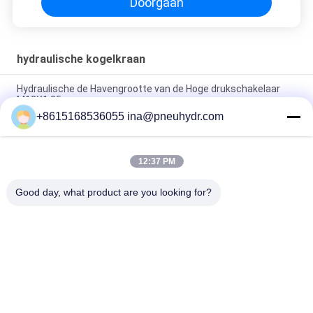
Doorgaan
hydraulische kogelkraan
Hydraulische de Havengrootte van de Hoge drukschakelaar
M12X1.25
+8615168536055 ina@pneuhydr.com
Hydraulische de Solenoïdeklep 24VDC 110VAC 220VAC van
FWH voor Minerale Olie/Fosfaatester
12:37 PM
FW elektrische Hydraulische Solenoïdeklep, de Hydraulische
Kleppen van de Solenoïde Richtingcontrole
Good day, what product are you looking for?
populaire categorieën
Alle
Pneumatische 
Pneumatische 
Magneetventiel
Impulsklep
De Pneumatische 
Pneumatische 