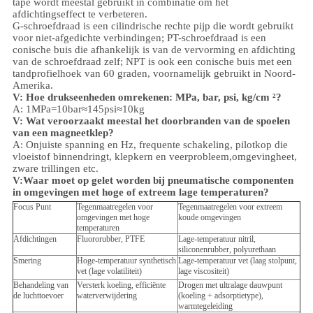
tape wordt meestal gebruikt in combinatie om het
afdichtingseffect te verbeteren.
G-schroefdraad is een cilindrische rechte pijp die wordt gebruikt
voor niet-afgedichte verbindingen; PT-schroefdraad is een
conische buis die afhankelijk is van de vervorming en afdichting
van de schroefdraad zelf; NPT is ook een conische buis met een
tandprofielhoek van 60 graden, voornamelijk gebruikt in Noord-
Amerika.
V: Hoe drukseenheden omrekenen: MPa, bar, psi, kg/cm ²?
A: 1MPa=10bar≈145psi≈10kg
V: Wat veroorzaakt meestal het doorbranden van de spoelen
van een magneetklep?
A: Onjuiste spanning en Hz, frequente schakeling, pilotkop die
vloeistof binnendringt, klepkern en veerprobleem,
omgeving
heet,
zware trillingen etc.
V:
Waar moet op gelet worden bij pneumatische componenten
in omgevingen met hoge of extreem lage temperaturen?
Focus Punt
Tegenmaatregelen voor
Tegenmaatregelen voor extreem
omgevingen met hoge
koude omgevingen
temperaturen
Afdichtingen
Fluororubber, PTFE
Lage-temperatuur nitril,
siliconenrubber, polyurethaan
Smering
Hoge-temperatuur synthetisch
Lage-temperatuur vet (laag stolpunt,
vet (lage volatiliteit)
lage viscositeit)
Behandeling van
Versterk koeling, efficiënte
Drogen met ultralage dauwpunt
de luchttoevoer
waterverwijdering
(koeling + adsorptietype),
warmtegeleiding