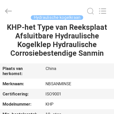
Sanmin
Import
And
Export
Co.,Ltd..
Hydraulische kogelkraan
All
Rights
Reserved.
KHP-het Type van Reeksplaat
HUIS
Afsluitbare Hydraulische
PRODUCTEN
Kogelklep Hydraulische
Corrosiebestendige Sanmin
ONGEVEER
ONS
Plaats van
China
herkomst:
FABRIEKSREIS
Merknaam:
NBSANMINSE
Certificering:
ISO9001
KWALITEITSCONTROLE
Modelnummer:
KHP