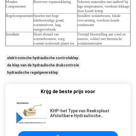
Metalen
Reserveer expansieklaring
Selecteer materialen met taaiheid bij
Componenten
lage temperaturen, voorkom lekkage
door koude krimp
Regelcomponenten
Spoelen met hoge
Installeer isolatieboxen, lokale
hittebestendige graad,
verwarming, voorkom koude
warmteafvoer, laag
condensatie
energieverbruik
Installatie
Houd afstand van
Vermijd blootstelling aan wind en
warmtebronnen, voeg
sneeuw, wikkel met thermische
warmte-isolerende platen toe
isolatiematerialen
elektronische hydraulische controleklep
de klep van de hydraulische drukcontrole
hydraulische regelgeversklep
Krijg de beste prijs voor
KHP-het Type van Reeksplaat
Afsluitbare Hydraulische
Kogelklep Hydraulische
Corrosiebestendige Sanmin