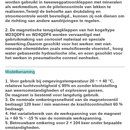
worden gebruikt in tweewegpatroonkleppen met mineralen
als werkmedium, om de pilotencontrole van lekken te
realiseren.Terwijl de behoefte aan drukdaling en
stroomcontrole wordt bevredigd., kunnen zij ook dienen om
de richting van andere aandrijvingen te regelen.
2. De magnetische terugslagkleppen van het kogeltype
W23QDF6 en W24QDF6 worden vervaardigd met
gebruikmaking van corrosief materiaal en speciale
bewerking.Daarom geschikt voor het werken met niet-
minerale oliemiddelen zoals emulsificeerde vloeistof., hoog
water gebaseerde hydraulische olie, en ecen geschikt voor
het werken in pneumatische conreol eenheden.
Modelbenaming
1. Voor gebruik bij omgevingstemperatuur 20 ~ + 40 °C,
relatieve luchtvochtigheid ≤ 95% en zonder blootstelling
aan weersomstandigheden of explosieve gassen.
De magneet is bestemd voor langdurig gebruik.
3. De nominale omkeringssnelheid van de magnetoventil
bedraagt 120 keer / min wanneer de krachtcontinuïteit 60 %
bedraagt.
4. Het variatiebereik van de werkspanning van de magneet
is + 60 % ~ -15 % van de nominale werkspanning.
5. Betrouwbare omkering voor 2 × 104 keer onder bepaalde
omstandigheden.