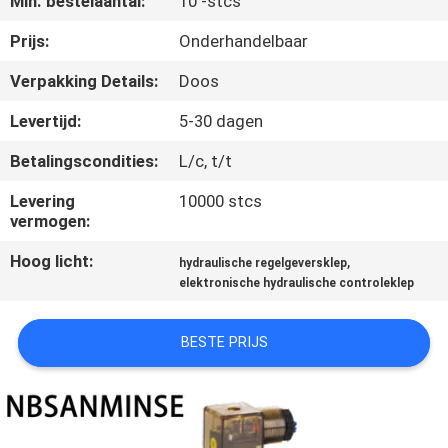
Min. bestelaantal:
10 -stcs
CONTACTEER
ONS
Prijs:
Onderhandelbaar
Verpakking Details:
Doos
NIEUWS
Levertijd:
5-30 dagen
Betalingscondities:
L/c, t/t
VERZOEK
OM EEN
Levering
10000 stcs
vermogen:
CITAAT
Hoog licht:
,
hydraulische regelgeversklep
elektronische hydraulische controleklep
SITEMAP
BESTE PRIJS
PRIVACYBELEID