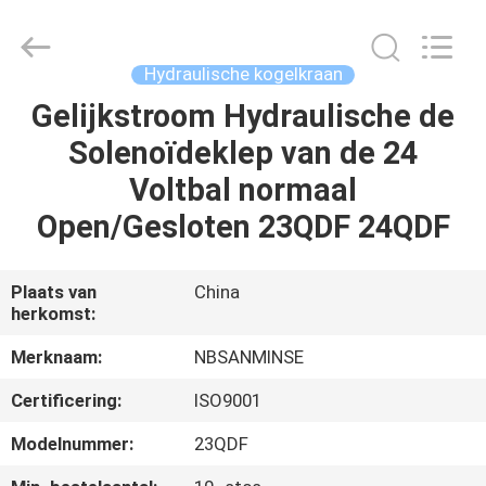
Sanmin
Import
And
Export
Co.,Ltd..
Hydraulische kogelkraan
All
Rights
Reserved.
Gelijkstroom Hydraulische de
HUIS
Solenoïdeklep van de 24
PRODUCTEN
Voltbal normaal
Open/Gesloten 23QDF 24QDF
ONGEVEER
ONS
Plaats van
China
herkomst:
FABRIEKSREIS
Merknaam:
NBSANMINSE
Certificering:
ISO9001
KWALITEITSCONTROLE
Modelnummer:
23QDF