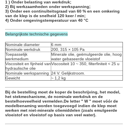
1 ) Onder belasting van werkdruk;
2) Bij werkzaamheden onder werkspanning;
3) Onder een continuïteitsgraad van 60 % en een omkering
van de klep is de snelheid 120 keer / min;
4) Onder omgevingstemperatuur van 40 °C
Belangrijkste technische gegevens
Nominale diameter
6 mm
Nominale werkdruk
200, 315 × 105 Pa
Toepasselijk
Minerale olie, geëmulgeerde olie, hoog
werkmedium
water gebaseerde vloeistof
Viscositeit en fijnheid van
Viscositeit 10 ~ 350, filterfiniteit < 25 u
hydraulische olie
Nominale werkspanning
24 V. Gelijkstroom.
Gewicht
~ 1,2 kg
Bij de bestelling moet de koper de beschrijving, het model,
het stekmechanisme, de nominale werkdruk en de
bestelhoeveelheid vermelden.De letter " W " moet vóór de
modelbenaming worden toegevoegd indien de klep moet
werken met niet-minerale oliemiddelen (zoals emulgeerde
vloeistof en vloeistof op basis van veel water).