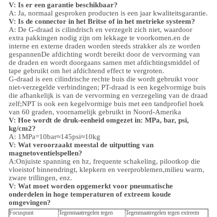
V:
Is er een garantie beschikbaar?
A: Ja, normaal gesproken producten is een jaar kwaliteitsgarantie.
V: Is de connector in het Britse of in het metrieke systeem?
A:
De G-draad is cilindrisch en verzegelt zich niet, waardoor
extra pakkingen nodig zijn om lekkage te voorkomen.en de
interne en externe draden worden steeds strakker als ze worden
gespannenDe afdichting wordt bereikt door de vervorming van
de draden en wordt doorgaans samen met afdichtingsmiddel of
tape gebruikt om het afdichtend effect te vergroten.
G-draad is een cilindrische rechte buis die wordt gebruikt voor
niet-verzegelde verbindingen; PT-draad is een kegelvormige buis
die afhankelijk is van de vervorming en verzegeling van de draad
zelf;NPT is ook een kegelvormige buis met een tandprofiel hoek
van 60 graden, voornamelijk gebruikt in Noord-Amerika
V: Hoe wordt de druk-eenheid omgezet in: MPa, bar, psi,
kg/cm2?
A: 1MPa=10bar≈145psi≈10kg
V: Wat veroorzaakt meestal de uitputting van
magnetoventielspellen?
A:Onjuiste spanning en hz, frequente schakeling, pilootkop die
vloeistof binnendringt, klepkern en veerproblemen,
milieu
warm,
zware trillingen, enz.
V:
Wat moet worden opgemerkt voor pneumatische
onderdelen in hoge temperaturen of extreem koude
omgevingen?
Focuspunt
Tegenmaatregelen tegen
Tegenmaatregelen tegen extreem