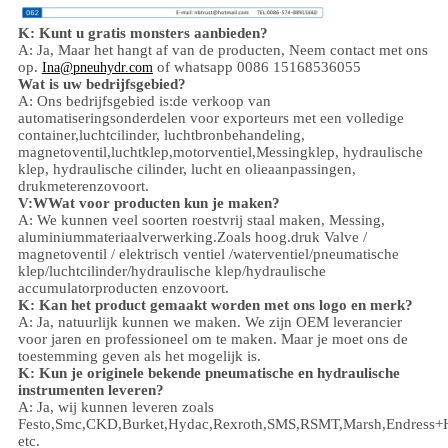
K: Kunt u gratis monsters aanbieden?
A: Ja,
Maar het hangt af van de producten,
Neem contact met ons
op.
of whatsapp 0086 15168536055
Ina@pneuhydr.com
Wat is uw bedrijfsgebied?
A: Ons bedrijfsgebied is:
de verkoop van
automatiseringsonderdelen voor exporteurs met een volledige
container,
luchtcilinder, luchtbronbehandeling,
magnetoventil,
luchtklep,
motorventiel,
Messingklep, hydraulische
klep, hydraulische cilinder,
lucht en olie
aanpassingen
,
drukmeter
enzovoort.
V:
W
Wat voor producten kun je maken?
A: We kunnen veel soorten roestvrij staal maken
,
Messing,
aluminium
materiaalverwerking.
Zoals hoog.
druk
Valve /
magnetoventil / elektrisch ventiel /
waterventiel/
pneumatische
klep
/
luchtcilinder
/hydraulische klep/hydraulische
accumulator
producten enzovoort.
K: Kan het product gemaakt worden met ons logo en merk?
A: Ja, natuurlijk kunnen we maken. We zijn OEM leverancier
voor jaren en professioneel om te maken. Maar je moet ons de
toestemming geven als het mogelijk is.
K: Kun je originele bekende pneumatische en hydraulische
instrumenten leveren?
A: Ja, wij kunnen leveren zoals
Festo,Smc,CKD,Burket,Hydac,Rexroth,SMS,RSMT,Marsh,Endress+
etc.