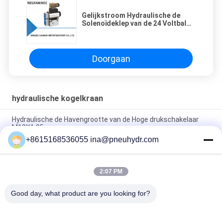
Gelijkstroom Hydraulische de
Solenoïdeklep van de 24 Voltbal
normaal Open/Gesloten 23QDF
24QDF
Doorgaan
hydraulische kogelkraan
Hydraulische de Havengrootte van de Hoge drukschakelaar
M12X1.25
+8615168536055 ina@pneuhydr.com
Hydraulische de Solenoïdeklep 24VDC 110VAC 220VAC van
FWH voor Minerale Olie/Fosfaatester
2:07 PM
FW elektrische Hydraulische Solenoïdeklep, de Hydraulische
Kleppen van de Solenoïde Richtingcontrole
Good day, what product are you looking for?
populaire categorieën
Alle