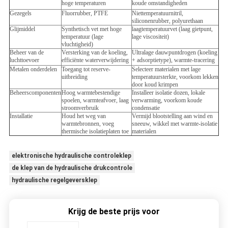
hoge temperaturen
koude omstandigheden
Gezegels
Fluorrubber, PTFE
Niettemperatuurnitril,
siliconenrubber, polyurethaan
Glijmiddel
Synthetisch vet met hoge
laagtemperatuurvet (laag gietpunt,
temperatuur (lage
lage viscositeit)
vluchtigheid)
Beheer van de
Versterking van de koeling,
Ultralage dauwpuntdrogen (koeling
luchttoevoer
efficiënte waterverwijdering
+ adsorptietype), warmte-tracering
Metalen onderdelen
Toegang tot reserve-
Selecteer materialen met lage
uitbreiding
temperatuursterkte, voorkom lekken
door koud krimpen
Beheerscomponenten
Hoog warmtebestendige
Installeer isolatie dozen, lokale
spoelen, warmteafvoer, laag
verwarming, voorkom koude
stroomverbruik
condensatie
Installatie
Houd het weg van
Vermijd blootstelling aan wind en
warmtebronnen, voeg
sneeuw, wikkel met warmte-isolatie
thermische isolatieplaten toe
materialen
elektronische hydraulische controleklep
de klep van de hydraulische drukcontrole
hydraulische regelgeversklep
Krijg de beste prijs voor