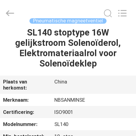
Sanmin
Import
And
Export
Co.,Ltd..
Pneumatische magneetventiel
All
Rights
Reserved.
SL140 stoptype 16W
HUIS
gelijkstroom Solenoïderol,
PRODUCTEN
Elektromateriaalrol voor
Solenoïdeklep
ONGEVEER
ONS
Plaats van
China
herkomst:
FABRIEKSREIS
Merknaam:
NBSANMINSE
Certificering:
ISO9001
KWALITEITSCONTROLE
Modelnummer:
SL140