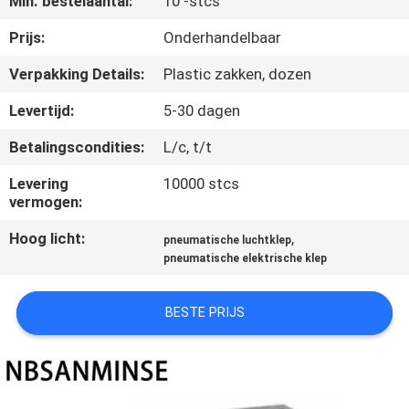
Min. bestelaantal:
10 -stcs
CONTACTEER
ONS
Prijs:
Onderhandelbaar
Verpakking Details:
Plastic zakken, dozen
NIEUWS
Levertijd:
5-30 dagen
Betalingscondities:
L/c, t/t
VERZOEK
OM EEN
Levering
10000 stcs
vermogen:
CITAAT
Hoog licht:
,
pneumatische luchtklep
pneumatische elektrische klep
SITEMAP
BESTE PRIJS
PRIVACYBELEID