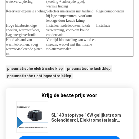
waterverwijdering
(koeling + adsorptie type),
warmte tracing
Reserveer expansie speling
Selecteer materialen met taaiheid
Regelcomponenten
bij lage temperaturen, voorkom
lekkage door koude krimp
Hoge hittebestendige
Installeer isolatieboxen, lokale
Installatie
spoelen, warmteafvoer,
verwarming, voorkom koude
laag energieverbruik
condensatie
Houd afstand van
Vermijd blootstelling aan wind en
warmtebronnen, voeg
sneeuw, wikkel met thermische
warmte-isolerende platen
isolatiematerialen
toe
pneumatische elektrische klep
pneumatische luchtklep
pneumatische richtingcontroleklep
Krijg de beste prijs voor
SL140 stoptype 16W gelijkstroom
Solenoïderol, Elektromateriaalrol
voor Solenoïdeklep