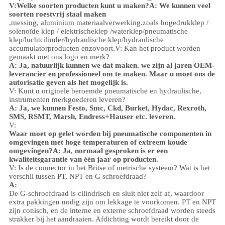
V:
Welke soorten producten kunt u maken?
A: We kunnen veel
soorten roestvrij staal maken
,
messing, aluminium
materiaalverwerking.
zoals hoge
druk
klep /
solenoïde klep / elektrischeklep /
waterklep/
pneumatische
klep
/
luchtcilinder
/hydraulische klep/hydraulische
accumulator
producten enzovoort.
V: Kan het product worden
gemaakt met ons logo en merk?
A: Ja, natuurlijk kunnen we dat maken. we zijn al jaren OEM-
leverancier en professioneel om te maken. Maar u moet ons de
autorisatie geven als het mogelijk is.
V: Kunt u originele beroemde pneumatische en hydraulische,
instrumenten merkgoederen leveren?
A: Ja, we kunnen Festo, Smc, Ckd, Burket, Hydac, Rexroth,
SMS, RSMT, Marsh, Endress+Hauser etc. leveren.
V:
Waar moet op gelet worden bij pneumatische componenten in
omgevingen met hoge temperaturen of extreem koude
omgevingen?
A: Ja, normaal gesproken is er een
kwaliteitsgarantie van één jaar op producten.
V: Is de connector in het Britse of metrische systeem? Wat is het
verschil tussen PT, NPT en G schroefdraad?
A:
De G-schroefdraad is cilindrisch en sluit niet zelf af, waardoor
extra pakkingen nodig zijn om lekkage te voorkomen. PT en NPT
zijn conisch, en de interne en externe schroefdraad worden steeds
strakker bij het aandraaien. Afdichting wordt bereikt door de