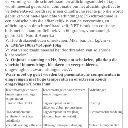
vervorming van de schroefdraad, en afdichtingsmiddel of tape
wordt meestal gebruikt in combinatie om het afdichtingseffect te
verbeteren
G-schroefdraad is een cilindrische rechte pijp die wordt
gebruikt voor niet-afgedichte verbindingen; PT-schroefdraad is
een conische buis die afhankelijk is van de vervorming en
afdichting van de schroefdraad zelf; NPT is ook een conische
buis met een tandprofielhoek van 60 graden, voornamelijk
gebruikt in Noord-Amerika
V: Hoe drukseenheden omrekenen: MPa, bar, psi, kg/cm ²?
A: 1MPa=10bar≈145psi≈10kg
V: Wat veroorzaakt meestal het doorbranden van solenoïde
klepspoelen?
A: Onjuiste spanning en Hz, frequent schakelen, pilotkop die
vloeistof binnendringt, klepkern en veerprobleem,
omgeving
heet, zware trillingen etc.
V:
Waar moet op gelet worden bij pneumatische componenten in
omgevingen met hoge temperaturen of extreem koude
omgevingen?
Focus Punt
Tegenmaatregelen voor
Tegenmaatregelen voor extreem
Afdichtingen
omgevingen met hoge
koude omgevingen
temperaturen
Fluororubber, PTFE
Lage-temperatuur nitril,
Smering
siliconenrubber, polyurethaan
Hoge-temperatuur
Lage-temperatuur vet (laag
Luchttoevoerbehandeling
synthetisch vet (lage
stolpunt, lage viscositeit)
volatiliteit)
Versterk koeling, efficiënte
Ultra-lage dauwpunt droging
Metalen Componenten