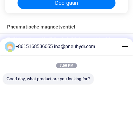
Doorgaan
Pneumatische magneetventiel
IP65 Waterdicht NAMUR Single Coil Solenoïde Valve 0.2 -
1.0Mpa 60°C NBR PUR Seal
+8615168536055 ina@pneuhydr.com
FV-L10 In-Line 5-Weg Pneumatische Magneetventiel M7
7:56 PM
DOOS-Lood - typ van de de Kleprol DC24V gelijkstroom 29W
van de Reekssolenoïde de Rol van de de Impulsklep
Good day, what product are you looking for?
populaire categorieën
Alle
Pneumatische 
Pneumatische 
Magneetventiel
Impulsklep
De Pneumatische 
Pneumatische 
Klep Van Hoekseat
Luchtvibrator