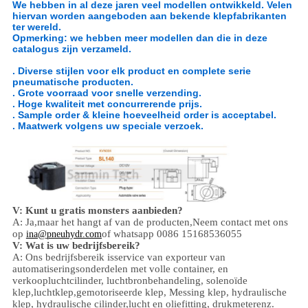
We hebben in al deze jaren veel modellen ontwikkeld. Velen
hiervan worden aangeboden aan bekende klepfabrikanten
ter wereld.
Opmerking: we hebben meer modellen dan die in deze
catalogus zijn verzameld.
. Diverse stijlen voor elk product en complete serie
pneumatische producten.
. Grote voorraad voor snelle verzending.
. Hoge kwaliteit met concurrerende prijs.
. Sample order & kleine hoeveelheid order is acceptabel.
. Maatwerk volgens uw speciale verzoek.
V: Kunt u gratis monsters aanbieden?
A: Ja,
maar het hangt af van de producten,
Neem contact met ons
op
of whatsapp 0086 15168536055
ina@pneuhydr.com
V: Wat is uw bedrijfsbereik?
A: Ons bedrijfsbereik is
service van exporteur van
automatiseringsonderdelen met volle container, en
verkoop
luchtcilinder, luchtbronbehandeling, solenoïde
klep,
luchtklep,
gemotoriseerde klep,
Messing klep, hydraulische
klep, hydraulische cilinder,
lucht en olie
fitting
, drukmeter
enz.