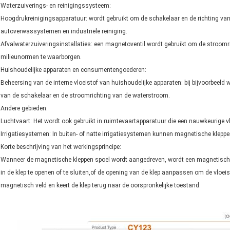
Waterzuiverings- en reinigingssysteem:
Hoogdrukreinigingsapparatuur: wordt gebruikt om de schakelaar en de richting van
autoverwassystemen en industriële reiniging.
Afvalwaterzuiveringsinstallaties: een magnetoventil wordt gebruikt om de stroomri
milieunormen te waarborgen.
Huishoudelijke apparaten en consumentengoederen:
Beheersing van de interne vloeistof van huishoudelijke apparaten: bij bijvoorbe
van de schakelaar en de stroomrichting van de waterstroom.
Andere gebieden:
Luchtvaart: Het wordt ook gebruikt in ruimtevaartapparatuur die een nauwkeurige vl
Irrigatiesystemen: In buiten- of natte irrigatiesystemen kunnen magnetische klepp
Korte beschrijving van het werkingsprincipe:
Wanneer de magnetische kleppen spoel wordt aangedreven, wordt een magnetisch v
in de klep te openen of te sluiten,of de opening van de klep aanpassen om de vloei
magnetisch veld en keert de klep terug naar de oorspronkelijke toestand.