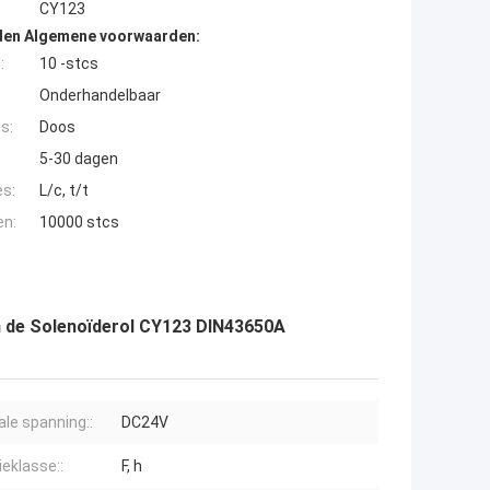
CY123
den Algemene voorwaarden:
:
10 -stcs
Onderhandelbaar
s:
Doos
5-30 dagen
es:
L/c, t/t
en:
10000 stcs
an de Solenoïderol CY123 DIN43650A
le spanning::
DC24V
ieklasse::
F, h