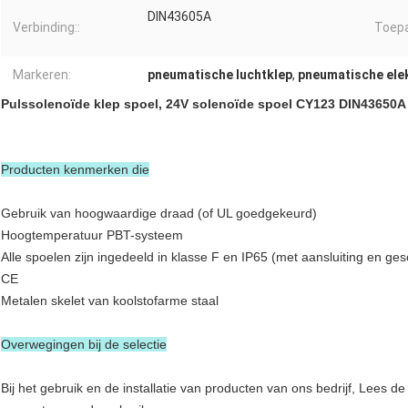
DIN43605A
Verbinding::
Toepa
Markeren:
pneumatische luchtklep
,
pneumatische elek
Pulssolenoïde klep spoel, 24V solenoïde spoel CY123 DIN43650A
Producten kenmerken die
Gebruik van hoogwaardige draad (of UL goedgekeurd)
Hoogtemperatuur PBT-systeem
Alle spoelen zijn ingedeeld in klasse F en IP65 (met aansluiting en ges
CE
Metalen skelet van koolstofarme staal
Overwegingen bij de selectie
Bij het gebruik en de installatie van producten van ons bedrijf, Lees d