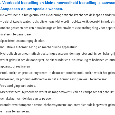
. Voorbeeld bestelling en kleine hoeveelheid bestelling is aanvaa
Aanpassen op uw speciale wensen.
De kernfunctie is het gebruik van elektromagnetische kracht om de klep te aandrij
vloeistof (zoals water, lucht,olie en gas)Het wordt hoofdzakelijk gebruikt in indu
andere gebieden om een nauwkeurige en betrouwbare vloeistofregeling voor apparatu
systeem te garanderen.
Specifieke toepassingsgebieden:
Industriële automatisering en mechanische apparatuur:
Hydraulisch en pneumatisch besturingssysteem: de magnetoventil is een belangri
wordt gebruikt om de aandrijver, de oliecilinder enz. nauwkeurig te bedienen.en
apparatuur realiseren.
Productielijn en productiesysteem: in de automatische productielijn wordt het gebr
beheersen, de productie-efficiëntie en het automatiseringsniveau te verbeteren.
Vervaardiging van auto's:
Motorsysteem: bijvoorbeeld wordt de magnetoventil van de kampaschaal gebruikt
schakelaar van de klep aan te passen.
Brandstofverdampende emissiebeheersysteem: kanistersolenoïde klep wordt gebrui
emissie te realiseren.