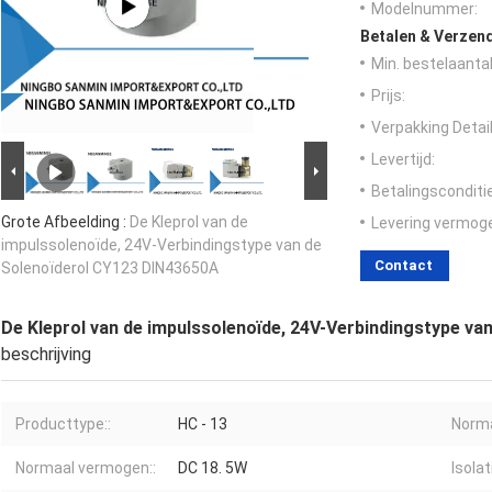
Modelnummer:
Betalen & Verzen
Min. bestelaantal
Prijs:
Verpakking Detail
Levertijd:
Betalingsconditi
Grote Afbeelding :
De Kleprol van de
Levering vermog
impulssolenoïde, 24V-Verbindingstype van de
Contact
Solenoïderol CY123 DIN43650A
De Kleprol van de impulssolenoïde, 24V-Verbindingstype v
beschrijving
Producttype::
HC - 13
Norma
Normaal vermogen::
DC 18. 5W
Isolat