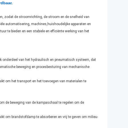
rdbaar.
ven, zodat de stroomrichting, de stroom en de snelheid van
striële automatisering, machines,huishoudelijke apparaten en
ur te bieden en een stabiele en efficiënte werking van het
jk onderdeel van het hydraulisch en pneumatisch systeem, dat
 automatische beweging en procesbesturing van mechanische
uikt om het transport en het toevoegen van materialen te
 om de beweging van de kampaschaal te regelen om de
kt om brandstofdamp te absorberen en vrij te geven om milieu-