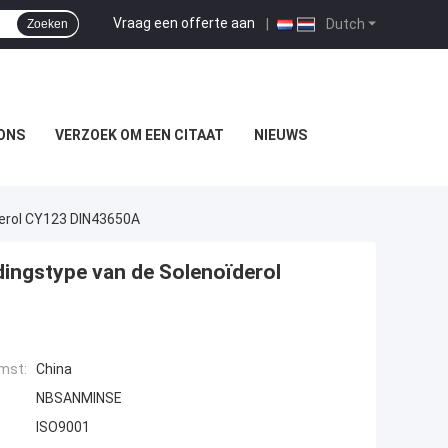
Vraag een offerte aan
|
Dutch
Zoeken
ONS
VERZOEK OM EEN CITAAT
NIEUWS
derol CY123 DIN43650A
dingstype van de Solenoïderol
mst:
China
NBSANMINSE
ISO9001