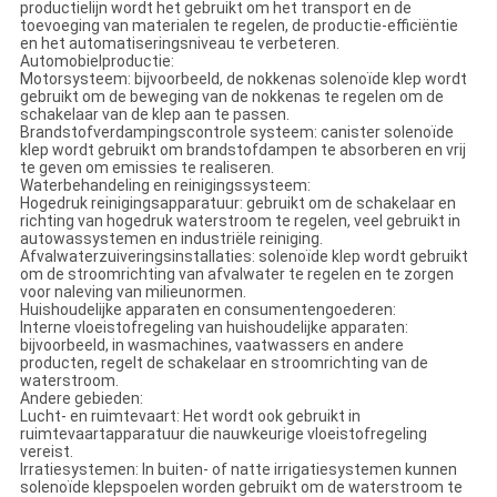
productielijn wordt het gebruikt om het transport en de
toevoeging van materialen te regelen, de productie-efficiëntie
en het automatiseringsniveau te verbeteren.
Automobielproductie:
Motorsysteem: bijvoorbeeld, de nokkenas solenoïde klep wordt
gebruikt om de beweging van de nokkenas te regelen om de
schakelaar van de klep aan te passen.
Brandstofverdampingscontrole systeem: canister solenoïde
klep wordt gebruikt om brandstofdampen te absorberen en vrij
te geven om emissies te realiseren.
Waterbehandeling en reinigingssysteem:
Hogedruk reinigingsapparatuur: gebruikt om de schakelaar en
richting van hogedruk waterstroom te regelen, veel gebruikt in
autowassystemen en industriële reiniging.
Afvalwaterzuiveringsinstallaties: solenoïde klep wordt gebruikt
om de stroomrichting van afvalwater te regelen en te zorgen
voor naleving van milieunormen.
Huishoudelijke apparaten en consumentengoederen:
Interne vloeistofregeling van huishoudelijke apparaten:
bijvoorbeeld, in wasmachines, vaatwassers en andere
producten, regelt de schakelaar en stroomrichting van de
waterstroom.
Andere gebieden:
Lucht- en ruimtevaart: Het wordt ook gebruikt in
ruimtevaartapparatuur die nauwkeurige vloeistofregeling
vereist.
Irratiesystemen: In buiten- of natte irrigatiesystemen kunnen
solenoïde klepspoelen worden gebruikt om de waterstroom te