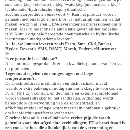
solenoïde klep / elektrische klep /
waterklep/
pneumatische klep
/
luchtcilinder
/hydraulische klep/hydraulische
accumulator
producten enzovoort.
V: Kan het product worden
gemaakt met ons logo en merk?
A: Ja, natuurlijk kunnen we dat
maken. we zijn al jaren OEM-leverancier en professioneel om te
maken. Maar u moet ons de autorisatie geven als het mogelijk
is.
V: Kunt u originele beroemde pneumatische en hydraulische,
instrumenten merkgoederen leveren?
A: Ja, we kunnen leveren zoals Festo, Smc, Ckd, Burket,
Hydac, Rexroth, SMS, RSMT, Marsh, Endress+Hauser etc.
V:
Is er garantie beschikbaar?
A: Ja, normaal gesproken is er een kwaliteitsgarantie van één jaar
op producten.
Tegenmaatregelen voor omgevingen met hoge
temperaturen
A:
De G-schroefdraad is cilindrisch en dicht zichzelf niet af,
waardoor extra pakkingen nodig zijn om lekkage te voorkomen.
PT en NPT zijn conisch, en de interne en externe schroefdraad
worden steeds strakker bij het aandraaien. Afdichting wordt
bereikt door de vervorming van de schroefdraad, en
afdichtingsmiddel of tape wordt meestal in combinatie gebruikt
om het afdichtingseffect te verbeteren.
G-schroefdraad is een cilindrische rechte pijp die wordt
gebruikt voor niet-afgedichte verbindingen; PT-schroefdraad is
een conische buis die afhankelijk is van de vervorming en