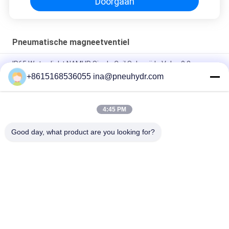
Doorgaan
Pneumatische magneetventiel
IP65 Waterdicht NAMUR Single Coil Solenoïde Valve 0.2 -
1.0Mpa 60°C NBR PUR Seal
+8615168536055 ina@pneuhydr.com
FV-L10 In-Line 5-Weg Pneumatische Magneetventiel M7
4:45 PM
DOOS-Lood - typ van de de Kleprol DC24V gelijkstroom 29W
van de Reekssolenoïde de Rol van de de Impulsklep
Good day, what product are you looking for?
populaire categorieën
Alle
Pneumatische 
Pneumatische 
Magneetventiel
Impulsklep
De Pneumatische 
Pneumatische 
Klep Van Hoekseat
Luchtvibrator