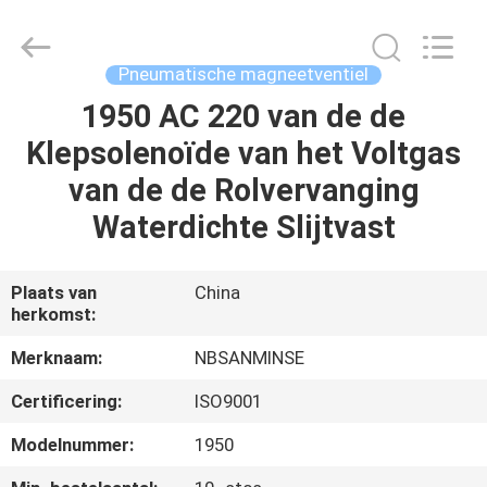
Sanmin
Import
And
Export
Co.,Ltd..
Pneumatische magneetventiel
All
Rights
Reserved.
1950 AC 220 van de de
HUIS
Klepsolenoïde van het Voltgas
PRODUCTEN
van de de Rolvervanging
Waterdichte Slijtvast
ONGEVEER
ONS
Plaats van
China
herkomst:
FABRIEKSREIS
Merknaam:
NBSANMINSE
Certificering:
ISO9001
KWALITEITSCONTROLE
Modelnummer:
1950