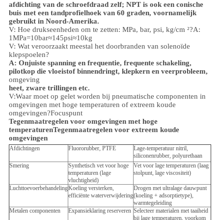
afdichting van de schroefdraad zelf; NPT is ook een conische
buis met een tandprofielhoek van 60 graden, voornamelijk
gebruikt in Noord-Amerika.
V: Hoe drukseenheden om te zetten: MPa, bar, psi, kg/cm ²?
A:
1MPa=10bar≈145psi≈10kg
V: Wat veroorzaakt meestal het doorbranden van solenoïde
klepspoelen?
A: Onjuiste spanning en frequentie, frequente schakeling,
pilotkop die vloeistof binnendringt, klepkern en veerprobleem,
omgeving
heet, zware trillingen etc.
V:
Waar moet op gelet worden bij pneumatische componenten in
omgevingen met hoge temperaturen of extreem koude
omgevingen?
Focuspunt
Tegenmaatregelen voor omgevingen met hoge
temperaturen
Tegenmaatregelen voor extreem koude
omgevingen
Afdichtingen
Fluororubber, PTFE
Lage-temperatuur nitril,
siliconenrubber, polyurethaan
Smering
Synthetisch vet voor hoge
Vet voor lage temperaturen (laag
temperaturen (lage
stolpunt, lage viscositeit)
vluchtigheid)
Luchttoevoerbehandeling
Koeling versterken,
Drogen met ultralage dauwpunt
efficiënte waterverwijdering
(koeling + adsorptietype),
warmtegeleiding
Metalen componenten
Expansieklaring reserveren
Selecteer materialen met taaiheid
bij lage temperaturen, voorkom