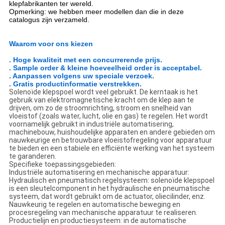
klepfabrikanten ter wereld.
Opmerking: we hebben meer modellen dan die in deze
catalogus zijn verzameld.
Waarom voor ons kiezen
. Hoge kwaliteit met een concurrerende prijs.
. Sample order & kleine hoeveelheid order is acceptabel.
. Aanpassen volgens uw speciale verzoek.
. Gratis productinformatie verstrekken.
Solenoïde klepspoel wordt veel gebruikt. De kerntaak is het
gebruik van elektromagnetische kracht om de klep aan te
drijven, om zo de stroomrichting, stroom en snelheid van
vloeistof (zoals water, lucht, olie en gas) te regelen. Het wordt
voornamelijk gebruikt in industriële automatisering,
machinebouw, huishoudelijke apparaten en andere gebieden om
nauwkeurige en betrouwbare vloeistofregeling voor apparatuur
te bieden en een stabiele en efficiënte werking van het systeem
te garanderen.
Specifieke toepassingsgebieden:
Industriële automatisering en mechanische apparatuur:
Hydraulisch en pneumatisch regelsysteem: solenoïde klepspoel
is een sleutelcomponent in het hydraulische en pneumatische
systeem, dat wordt gebruikt om de actuator, oliecilinder, enz.
Nauwkeurig te regelen en automatische beweging en
procesregeling van mechanische apparatuur te realiseren.
Productielijn en productiesysteem: in de automatische