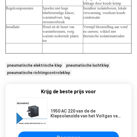
lekkage door koude krimp
Regelcomponenten
Spoelen met hoge
Installeer isolatieboxen, lokale
hittebestendige klasse,
verwarming, voorkom koude
warmteafvoer, laag
condensatie
stroomverbruik
Installatie
Houd uit de buurt van
Vermijd blootstelling aan wind
warmtebronnen, voeg
en sneeuw, wikkel met
warmte-isolerende platen
thermische isolatiematerialen
toe
pneumatische elektrische klep
pneumatische luchtklep
pneumatische richtingcontroleklep
Krijg de beste prijs voor
1950 AC 220 van de de
Klepsolenoïde van het Voltgas van
de de Rolvervanging Waterdichte
Slijtvast