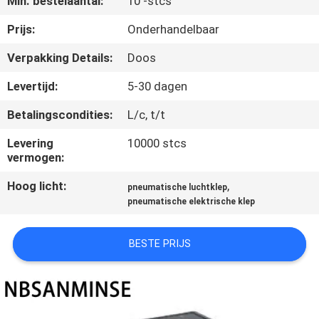
Min. bestelaantal:
10 -stcs
CONTACTEER
ONS
Prijs:
Onderhandelbaar
Verpakking Details:
Doos
NIEUWS
Levertijd:
5-30 dagen
Betalingscondities:
L/c, t/t
VERZOEK
OM EEN
Levering
10000 stcs
vermogen:
CITAAT
Hoog licht:
,
pneumatische luchtklep
pneumatische elektrische klep
SITEMAP
BESTE PRIJS
PRIVACYBELEID