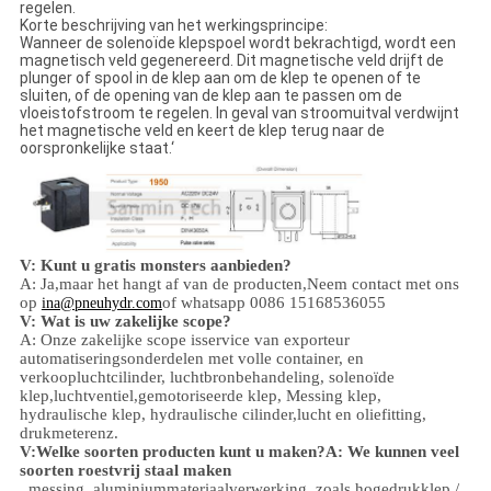
regelen.
Korte beschrijving van het werkingsprincipe:
Wanneer de solenoïde klepspoel wordt bekrachtigd, wordt een
magnetisch veld gegenereerd. Dit magnetische veld drijft de
plunger of spool in de klep aan om de klep te openen of te
sluiten, of de opening van de klep aan te passen om de
vloeistofstroom te regelen. In geval van stroomuitval verdwijnt
het magnetische veld en keert de klep terug naar de
oorspronkelijke staat.‘
V: Kunt u gratis monsters aanbieden?
A: Ja,
maar het hangt af van de producten,
Neem contact met ons
op
of whatsapp 0086 15168536055
ina@pneuhydr.com
V: Wat is uw zakelijke scope?
A: Onze zakelijke scope is
service van exporteur
automatiseringsonderdelen met volle container, en
verkoop
luchtcilinder, luchtbronbehandeling, solenoïde
klep,
luchtventiel,
gemotoriseerde klep,
Messing klep,
hydraulische klep, hydraulische cilinder,
lucht en olie
fitting
,
drukmeter
enz.
V:
Welke soorten producten kunt u maken?
A: We kunnen veel
soorten roestvrij staal maken
, messing, aluminium
materiaalverwerking.
zoals hoge
druk
klep /