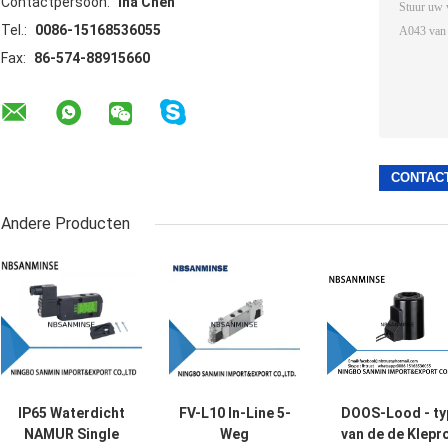
Contactpersoon:
Ina Chen
Tel.:
0086-15168536055
Fax:
86-574-88915660
Andere Producten
IP65 Waterdicht
FV-L10 In-Line 5-
DOOS-Lood - ty
NAMUR Single
Weg
van de de Klepro