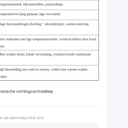
emperatuurnitril, siliconenrubber, polyurethaan
emperatuurvet (laag gietpunt, lage viscositeit)
alage dauwpuntdrogen (koeling + adsorptietype), warmte-tracering
cteer materialen met lage temperatuursterkte, voorkom lekken door koud
pen
alleer isolatie dozen, lokale verwarming, voorkom koude condensatie
ijd blootstelling aan wind en sneeuw, wikkel met warmte-isolatie
ialen
atische richtingcontroleklep
ur uw aanvraag naar ons