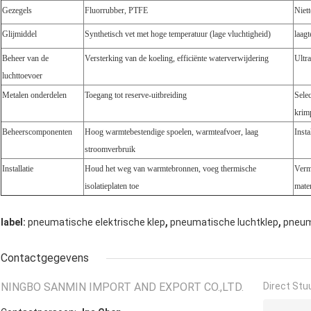
Gezegels
Fluorrubber, PTFE
Niett
Glijmiddel
Synthetisch vet met hoge temperatuur (lage vluchtigheid)
laagt
Beheer van de
Versterking van de koeling, efficiënte waterverwijdering
Ultr
luchttoevoer
Metalen onderdelen
Toegang tot reserve-uitbreiding
Sele
krim
Beheerscomponenten
Hoog warmtebestendige spoelen, warmteafvoer, laag
Inst
stroomverbruik
Installatie
Houd het weg van warmtebronnen, voeg thermische
Verm
isolatieplaten toe
mater
,
,
label:
pneumatische elektrische klep
pneumatische luchtklep
pneum
Contactgegevens
NINGBO SANMIN IMPORT AND EXPORT CO.,LTD.
Direct Stu