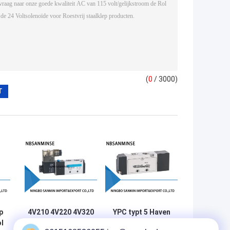
(
0
/ 3000)
p
4V210 4V220 4V320
YPC typt 5 Haven
l
4V410 1/8 „1/4“
3 Reeks 100-l van