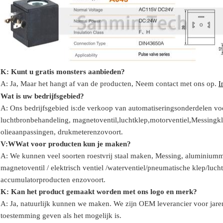
K: Kunt u gratis monsters aanbieden?
A: Ja,
Maar het hangt af van de producten,
Neem contact met ons op.
I
Wat is uw bedrijfsgebied?
A: Ons bedrijfsgebied is:
de verkoop van automatiseringsonderdelen voo
luchtbronbehandeling, magnetoventil,
luchtklep,
motorventiel,
Messingkle
olie
aanpassingen
, drukmeter
enzovoort.
V:
W
Wat voor producten kun je maken?
A: We kunnen veel soorten roestvrij staal maken
,
Messing, aluminium
m
magnetoventil / elektrisch ventiel /
waterventiel/
pneumatische klep
/
lucht
accumulator
producten enzovoort.
K: Kan het product gemaakt worden met ons logo en merk?
A: Ja, natuurlijk kunnen we maken. We zijn OEM leverancier voor jare
toestemming geven als het mogelijk is.