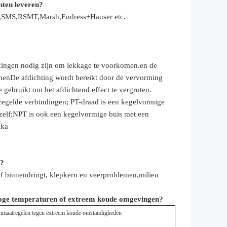
nten leveren?
th,SMS,RSMT,Marsh,Endress+Hauser etc.
akkingen nodig zijn om lekkage te voorkomen.en de
nnenDe afdichting wordt bereikt door de vervorming
gebruikt om het afdichtend effect te vergroten.
erzegelde verbindingen; PT-draad is een kegelvormige
 zelf;NPT is ook een kegelvormige buis met een
ika
n?
of binnendringt, klepkern en veerproblemen,
milieu
oge temperaturen of extreem koude omgevingen?
nmaatregelen tegen extreem koude omstandigheden