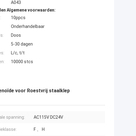
A043
den Algemene voorwaarden:
:
10ppcs
Onderhandelbaar
s:
Doos
5-30 dagen
es:
L/c, t/t
en:
10000 stcs
enoïde voor Roestvrij staalklep
le spanning:
AC115V DC24V
ieklasse:
F 、 H