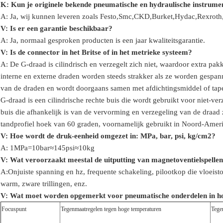
K: Kun je originele bekende pneumatische en hydraulische instrume
A: Ja, wij kunnen leveren zoals Festo,Smc,CKD,Burket,Hydac,Rexro
V:
Is er een garantie beschikbaar?
A: Ja, normaal gesproken producten is een jaar kwaliteitsgarantie.
V: Is de connector in het Britse of in het metrieke systeem?
A:
De G-draad is cilindrisch en verzegelt zich niet, waardoor extra p
interne en externe draden worden steeds strakker als ze worden gespa
van de draden en wordt doorgaans samen met afdichtingsmiddel of tape 
G-draad is een cilindrische rechte buis die wordt gebruikt voor niet-v
buis die afhankelijk is van de vervorming en verzegeling van de draad
tandprofiel hoek van 60 graden, voornamelijk gebruikt in Noord-Amer
V: Hoe wordt de druk-eenheid omgezet in: MPa, bar, psi, kg/cm2?
A: 1MPa=10bar≈145psi≈10kg
V: Wat veroorzaakt meestal de uitputting van magnetoventielspelle
A:Onjuiste spanning en hz, frequente schakeling, pilootkop die vloeist
warm, zware trillingen, enz.
V:
Wat moet worden opgemerkt voor pneumatische onderdelen in h
Focuspunt
Tegenmaatregelen tegen hoge temperaturen
Tege