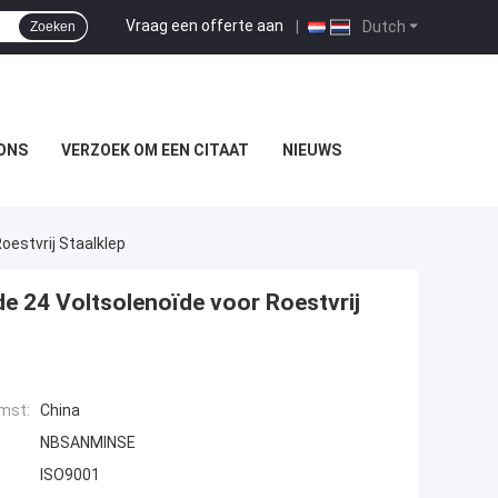
Vraag een offerte aan
|
Dutch
Zoeken
ONS
VERZOEK OM EEN CITAAT
NIEUWS
oestvrij Staalklep
de 24 Voltsolenoïde voor Roestvrij
mst:
China
NBSANMINSE
ISO9001