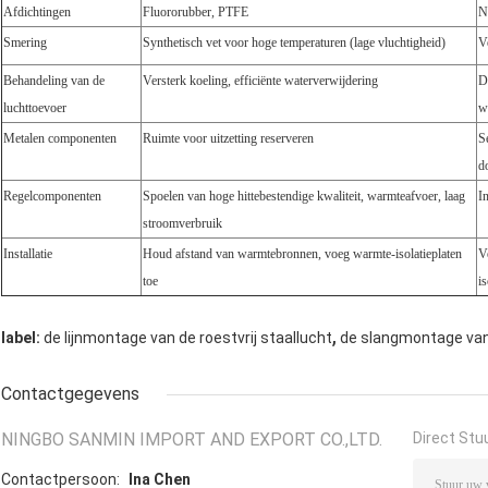
Afdichtingen
Fluororubber, PTFE
N
Smering
Synthetisch vet voor hoge temperaturen (lage vluchtigheid)
V
Behandeling van de
Versterk koeling, efficiënte waterverwijdering
D
luchttoevoer
w
Metalen componenten
Ruimte voor uitzetting reserveren
S
d
Regelcomponenten
Spoelen van hoge hittebestendige kwaliteit, warmteafvoer, laag
I
stroomverbruik
Installatie
Houd afstand van warmtebronnen, voeg warmte-isolatieplaten
V
toe
is
,
label:
de lijnmontage van de roestvrij staallucht
de slangmontage van 
Contactgegevens
NINGBO SANMIN IMPORT AND EXPORT CO.,LTD.
Direct Stu
Contactpersoon:
Ina Chen