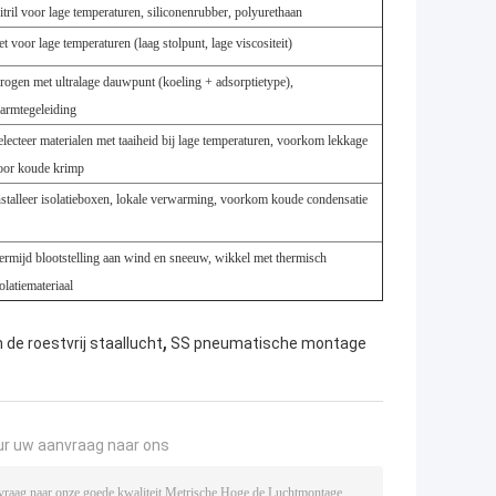
itril voor lage temperaturen, siliconenrubber, polyurethaan
et voor lage temperaturen (laag stolpunt, lage viscositeit)
rogen met ultralage dauwpunt (koeling + adsorptietype),
armtegeleiding
electeer materialen met taaiheid bij lage temperaturen, voorkom lekkage
oor koude krimp
nstalleer isolatieboxen, lokale verwarming, voorkom koude condensatie
ermijd blootstelling aan wind en sneeuw, wikkel met thermisch
olatiemateriaal
,
de roestvrij staallucht
SS pneumatische montage
ur uw aanvraag naar ons