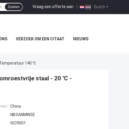
Vraag een offerte aan
|
Dutch
Zoeken
ONS
VERZOEK OM EEN CITAAT
NIEUWS
- Temperatuur 140 ℃
mroestvrije staal - 20 ℃ -
mst:
China
NBSANMINSE
ISO9001