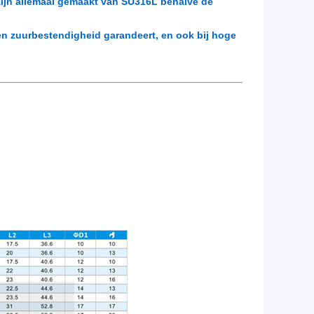
zijn allemaal gemaakt van SU316L behalve de
 en zuurbestendigheid garandeert, en ook bij hoge
.