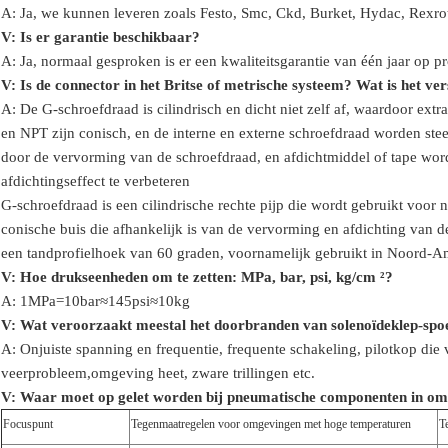
A: Ja, we kunnen leveren zoals Festo, Smc, Ckd, Burket, Hydac, Rexr
V:
Is er garantie beschikbaar?
A: Ja, normaal gesproken is er een kwaliteitsgarantie van één jaar op p
V: Is de connector in het Britse of metrische systeem? Wat is het v
A:
De G-schroefdraad is cilindrisch en dicht niet zelf af, waardoor ex
en NPT zijn conisch, en de interne en externe schroefdraad worden steed
door de vervorming van de schroefdraad, en afdichtmiddel of tape word
afdichtingseffect te verbeteren
G-schroefdraad is een cilindrische rechte pijp die wordt gebruikt voor 
conische buis die afhankelijk is van de vervorming en afdichting van d
een tandprofielhoek van 60 graden, voornamelijk gebruikt in Noord-A
V: Hoe drukseenheden om te zetten: MPa, bar, psi, kg/cm ²?
A: 1MPa=10bar≈145psi≈10kg
V: Wat veroorzaakt meestal het doorbranden van solenoïdeklep-spo
A: Onjuiste spanning en frequentie, frequente schakeling, pilotkop die 
veerprobleem,
omgeving
heet, zware trillingen etc.
V:
Waar moet op gelet worden bij pneumatische componenten in om
Focuspunt
Tegenmaatregelen voor omgevingen met hoge temperaturen
T