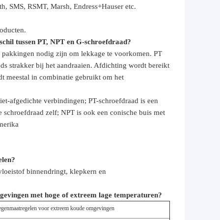
oth, SMS, RSMT, Marsh, Endress+Hauser etc.
roducten.
erschil tussen PT, NPT en G-schroefdraad?
tra pakkingen nodig zijn om lekkage te voorkomen. PT
s strakker bij het aandraaien. Afdichting wordt bereikt
t meestal in combinatie gebruikt om het
niet-afgedichte verbindingen; PT-schroefdraad is een
e schroefdraad zelf; NPT is ook een conische buis met
merika
elen?
vloeistof binnendringt, klepkern en
gevingen met hoge of extreem lage temperaturen?
egenmaatregelen voor extreem koude omgevingen