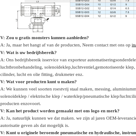
V: Zou u gratis monsters kunnen aanbieden?
A: Ja,
maar het hangt af van de producten,
Neem contact met ons op
in
V: Wat is uw bedrijfsbereik?
A: Ons bedrijfsbereik is
service van exporteur automatiseringsonderdele
luchtbronbehandeling, solenoïdeklep,
luchtventiel,
gemotoriseerde klep
cilinder,
lucht en olie
fitting
, drukmeter
enz.
V:
W
at voor producten kunt u maken?
A: We kunnen veel soorten roestvrij staal maken
,
messing, aluminium
m
solenoïdeklep / elektrische klep /
waterklep/
pneumatische klep
/
luchtcil
producten enzovoort.
V: Kan het product worden gemaakt met ons logo en merk?
A: Ja, natuurlijk kunnen we dat maken. we zijn al jaren OEM-leveranci
autorisatie geven als dat mogelijk is.
V: Kunt u originele beroemde pneumatische en hydraulische, instr