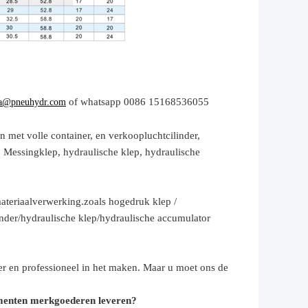
of whatsapp 0086 15168536055
a@pneuhydr.com
n met volle container, en verkoop
luchtcilinder,
,
Messingklep, hydraulische klep, hydraulische
ateriaalverwerking.
zoals hoge
druk
klep /
inder
/hydraulische klep/hydraulische accumulator
er en professioneel in het maken. Maar u moet ons de
umenten merkgoederen leveren?