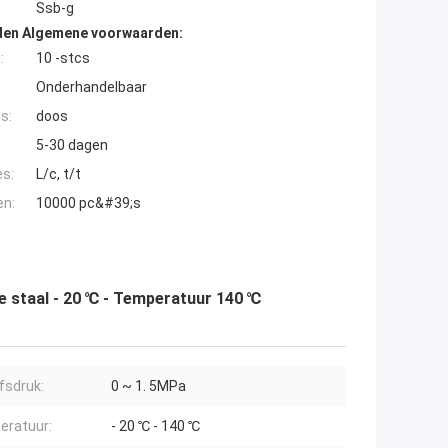
Ssb-g
den Algemene voorwaarden:
:
10 -stcs
Onderhandelbaar
s:
doos
5-30 dagen
es:
L/c, t/t
en:
10000 pc&#39;s
 staal - 20 ℃ - Temperatuur 140 ℃
jfsdruk:
0 ~ 1. 5MPa
eratuur:
- 20 ℃ - 140 ℃