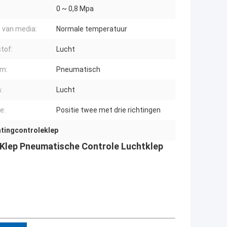
0 ~ 0,8 Mpa
van media:
Normale temperatuur
stof:
Lucht
om:
Pneumatisch
:
Lucht
e:
Positie twee met drie richtingen
htingcontroleklep
lep Pneumatische Controle Luchtklep