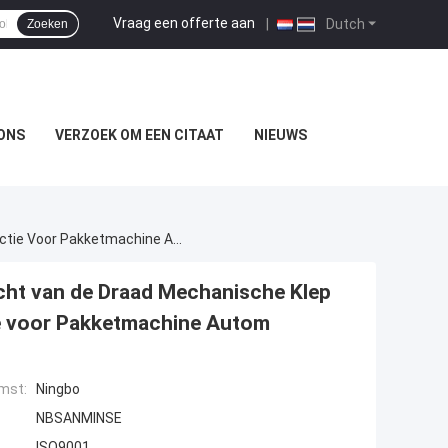
Vraag een offerte aan
|
Dutch
Zoeken
ONS
VERZOEK OM EEN CITAAT
NIEUWS
NBSANMINSE MOV 1/8 G-Van De De Controlelucht Van De Draad Mechanische Klep Pneumatische Van De De Kleprol De Duwselectie Voor Pakketmachine Autom
ht van de Draad Mechanische Klep
ie voor Pakketmachine Autom
mst:
Ningbo
NBSANMINSE
ISO9001