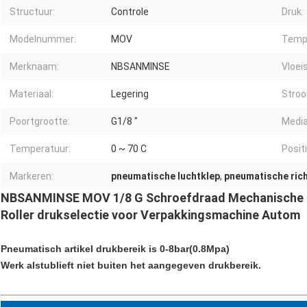
Structuur:
Controle
Druk:
Modelnummer:
MOV
Temp 
Merknaam:
NBSANMINSE
Vloei
Materiaal:
Legering
Stro
Poortgrootte:
G1/8 "
Media
Temperatuur:
0 ~ 70 C
Positi
Markeren:
pneumatische luchtklep
,
pneumatische ric
NBSANMINSE MOV 1/8 G Schroefdraad Mechanische K
Roller drukselectie voor Verpakkingsmachine Autom
Pneumatisch artikel drukbereik is 0-8bar(0.8Mpa)
Werk alstublieft niet buiten het aangegeven drukbereik.