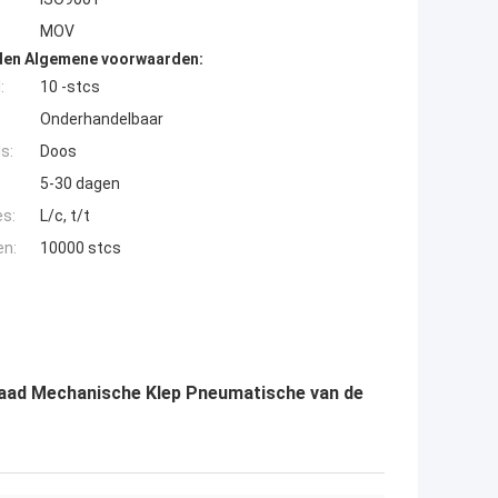
MOV
den Algemene voorwaarden:
:
10 -stcs
Onderhandelbaar
s:
Doos
5-30 dagen
es:
L/c, t/t
en:
10000 stcs
aad Mechanische Klep Pneumatische van de