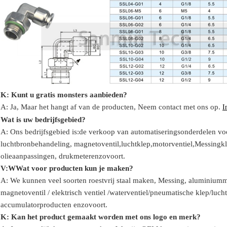
K: Kunt u gratis monsters aanbieden?
A: Ja,
Maar het hangt af van de producten,
Neem contact met ons op.
I
Wat is uw bedrijfsgebied?
A: Ons bedrijfsgebied is:
de verkoop van automatiseringsonderdelen voo
luchtbronbehandeling, magnetoventil,
luchtklep,
motorventiel,
Messingkle
olie
aanpassingen
, drukmeter
enzovoort.
V:
W
Wat voor producten kun je maken?
A: We kunnen veel soorten roestvrij staal maken
,
Messing, aluminium
m
magnetoventil / elektrisch ventiel /
waterventiel/
pneumatische klep
/
lucht
accumulator
producten enzovoort.
K: Kan het product gemaakt worden met ons logo en merk?