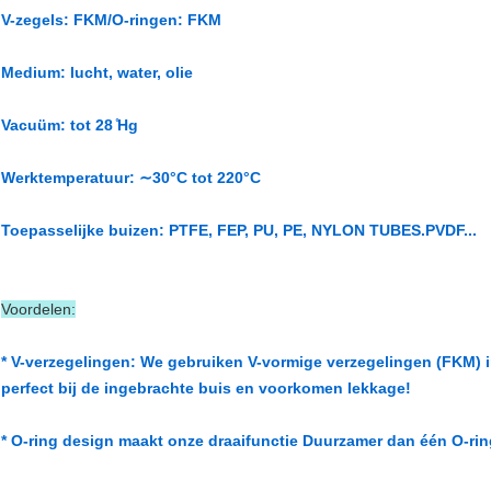
V-zegels: FKM/O-ringen: FKM
Medium: lucht, water, olie
Vacuüm: tot 28 ̊Hg
Werktemperatuur: ∼30°C tot 220°C
Toepasselijke buizen: PTFE, FEP, PU, PE, NYLON TUBES.PVDF...
Voordelen:
* V-verzegelingen: We gebruiken V-vormige verzegelingen (FKM) i
perfect bij de ingebrachte buis en voorkomen lekkage!
* O-ring design maakt onze draaifunctie Duurzamer dan één O-ri