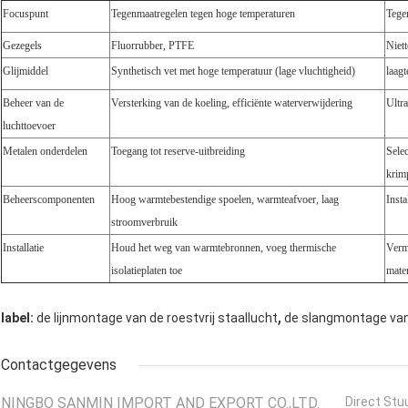
Focuspunt
Tegenmaatregelen tegen hoge temperaturen
Tege
Gezegels
Fluorrubber, PTFE
Niett
Glijmiddel
Synthetisch vet met hoge temperatuur (lage vluchtigheid)
laagt
Beheer van de
Versterking van de koeling, efficiënte waterverwijdering
Ultr
luchttoevoer
Metalen onderdelen
Toegang tot reserve-uitbreiding
Sele
krim
Beheerscomponenten
Hoog warmtebestendige spoelen, warmteafvoer, laag
Inst
stroomverbruik
Installatie
Houd het weg van warmtebronnen, voeg thermische
Verm
isolatieplaten toe
mater
,
label:
de lijnmontage van de roestvrij staallucht
de slangmontage van 
Contactgegevens
NINGBO SANMIN IMPORT AND EXPORT CO.,LTD.
Direct Stu