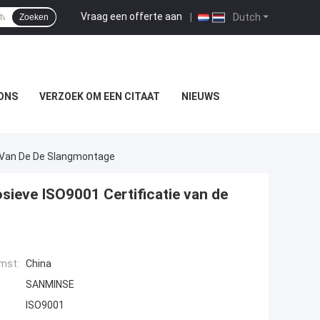
Vraag een offerte aan
|
Dutch
Zoeken
ONS
VERZOEK OM EEN CITAAT
NIEUWS
ie Van De De Slangmontage
osieve ISO9001 Certificatie van de
mst:
China
SANMINSE
ISO9001