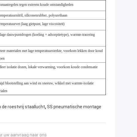
nmaatregelen tegen extreem koude omstandigheden
emperatuurnitril, siliconenrubber, polyurethaan
emperatuurvet (laag gietpunt, lage viscositeit)
alage dauwpuntdrogen (koeling + adsorptietype), warmte-tracering
cteer materialen met lage temperatuursterkte, voorkom lekken door koud
pen
alleer isolatie dozen, lokale verwarming, voorkom koude condensatie
ijd blootstelling aan wind en sneeuw, wikkel met warmte-isolatie
ialen
,
de roestvrij staallucht
SS pneumatische montage
ur uw aanvraag naar ons