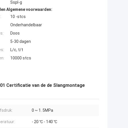
Sspl-g
den Algemene voorwaarden:
:
10 -stcs
Onderhandelbaar
s:
Doos
5-30 dagen
es:
L/c, t/t
en:
10000 stcs
001 Certificatie van de de Slangmontage
jfsdruk:
0 ~ 1. 5MPa
eratuur:
- 20 ℃ - 140 ℃