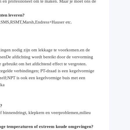
n en professioneel om te maken. Maar je moet ons de
nten leveren?
th,SMS,RSMT,Marsh,Endress+Hauser etc.
akkingen nodig zijn om lekkage te voorkomen.en de
nnenDe afdichting wordt bereikt door de vervorming
gebruikt om het afdichtend effect te vergroten.
erzegelde verbindingen; PT-draad is een kegelvormige
 zelf;NPT is ook een kegelvormige buis met een
ika
n?
of binnendringt, klepkern en veerproblemen,
milieu
oge temperaturen of extreem koude omgevingen?