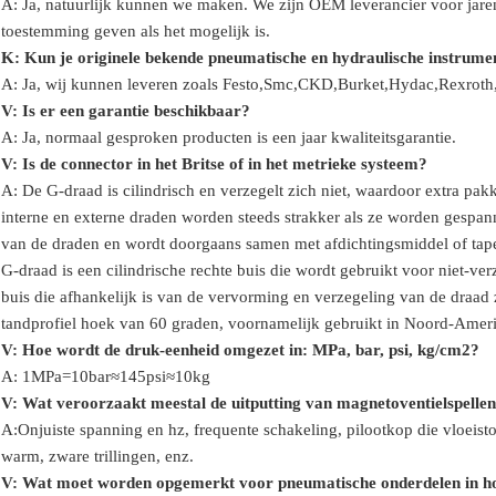
A: Ja, natuurlijk kunnen we maken. We zijn OEM leverancier voor jare
toestemming geven als het mogelijk is.
K: Kun je originele bekende pneumatische en hydraulische instrume
A: Ja, wij kunnen leveren zoals Festo,Smc,CKD,Burket,Hydac,Rexro
V:
Is er een garantie beschikbaar?
A: Ja, normaal gesproken producten is een jaar kwaliteitsgarantie.
V: Is de connector in het Britse of in het metrieke systeem?
A:
De G-draad is cilindrisch en verzegelt zich niet, waardoor extra p
interne en externe draden worden steeds strakker als ze worden gespa
van de draden en wordt doorgaans samen met afdichtingsmiddel of tape 
G-draad is een cilindrische rechte buis die wordt gebruikt voor niet-v
buis die afhankelijk is van de vervorming en verzegeling van de draad
tandprofiel hoek van 60 graden, voornamelijk gebruikt in Noord-Amer
V: Hoe wordt de druk-eenheid omgezet in: MPa, bar, psi, kg/cm2?
A: 1MPa=10bar≈145psi≈10kg
V: Wat veroorzaakt meestal de uitputting van magnetoventielspelle
A:Onjuiste spanning en hz, frequente schakeling, pilootkop die vloeist
warm, zware trillingen, enz.
V:
Wat moet worden opgemerkt voor pneumatische onderdelen in h