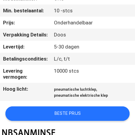
CONTACTEER
Min. bestelaantal:
10 -stcs
ONS
Prijs:
Onderhandelbaar
NIEUWS
Verpakking Details:
Doos
Levertijd:
5-30 dagen
VERZOEK
Betalingscondities:
L/c, t/t
OM EEN
CITAAT
Levering
10000 stcs
vermogen:
Hoog licht:
,
SITEMAP
pneumatische luchtklep
pneumatische elektrische klep
PRIVACYBELEID
BESTE PRIJS