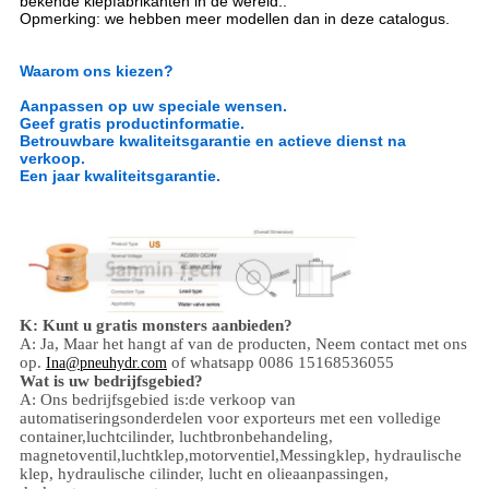
bekende klepfabrikanten in de wereld..
Opmerking: we hebben meer modellen dan in deze catalogus.
Waarom ons kiezen?
Aanpassen op uw speciale wensen.
Geef gratis productinformatie.
Betrouwbare kwaliteitsgarantie en actieve dienst na
verkoop.
Een jaar kwaliteitsgarantie.
K: Kunt u gratis monsters aanbieden?
A: Ja,
Maar het hangt af van de producten,
Neem contact met ons
op.
of whatsapp 0086 15168536055
Ina@pneuhydr.com
Wat is uw bedrijfsgebied?
A: Ons bedrijfsgebied is:
de verkoop van
automatiseringsonderdelen voor exporteurs met een volledige
container,
luchtcilinder, luchtbronbehandeling,
magnetoventil,
luchtklep,
motorventiel,
Messingklep, hydraulische
klep, hydraulische cilinder,
lucht en olie
aanpassingen
,