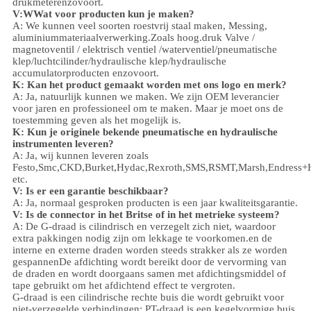
drukmeter
enzovoort.
V:
W
Wat voor producten kun je maken?
A: We kunnen veel soorten roestvrij staal maken
,
Messing,
aluminium
materiaalverwerking.
Zoals hoog.
druk
Valve /
magnetoventil / elektrisch ventiel /
waterventiel/
pneumatische
klep
/
luchtcilinder
/hydraulische klep/hydraulische
accumulator
producten enzovoort.
K: Kan het product gemaakt worden met ons logo en merk?
A: Ja, natuurlijk kunnen we maken. We zijn OEM leverancier
voor jaren en professioneel om te maken. Maar je moet ons de
toestemming geven als het mogelijk is.
K: Kun je originele bekende pneumatische en hydraulische
instrumenten leveren?
A: Ja, wij kunnen leveren zoals
Festo,Smc,CKD,Burket,Hydac,Rexroth,SMS,RSMT,Marsh,Endress+
etc.
V:
Is er een garantie beschikbaar?
A: Ja, normaal gesproken producten is een jaar kwaliteitsgarantie.
V: Is de connector in het Britse of in het metrieke systeem?
A:
De G-draad is cilindrisch en verzegelt zich niet, waardoor
extra pakkingen nodig zijn om lekkage te voorkomen.en de
interne en externe draden worden steeds strakker als ze worden
gespannenDe afdichting wordt bereikt door de vervorming van
de draden en wordt doorgaans samen met afdichtingsmiddel of
tape gebruikt om het afdichtend effect te vergroten.
G-draad is een cilindrische rechte buis die wordt gebruikt voor
niet-verzegelde verbindingen; PT-draad is een kegelvormige buis