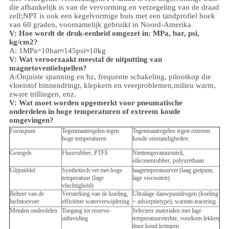
die afhankelijk is van de vervorming en verzegeling van de draad
zelf;NPT is ook een kegelvormige buis met een tandprofiel hoek
van 60 graden, voornamelijk gebruikt in Noord-Amerika
V: Hoe wordt de druk-eenheid omgezet in: MPa, bar, psi,
kg/cm2?
A: 1MPa=10bar≈145psi≈10kg
V: Wat veroorzaakt meestal de uitputting van
magnetoventielspellen?
A:Onjuiste spanning en hz, frequente schakeling, pilootkop die
vloeistof binnendringt, klepkern en veerproblemen,
milieu
warm,
zware trillingen, enz.
V:
Wat moet worden opgemerkt voor pneumatische
onderdelen in hoge temperaturen of extreem koude
omgevingen?
Focuspunt
Tegenmaatregelen tegen
Tegenmaatregelen tegen extreem
hoge temperaturen
koude omstandigheden
Gezegels
Fluorrubber, PTFE
Niettemperatuurnitril,
siliconenrubber, polyurethaan
Glijmiddel
Synthetisch vet met hoge
laagtemperatuurvet (laag gietpunt,
temperatuur (lage
lage viscositeit)
vluchtigheid)
Beheer van de
Versterking van de koeling,
Ultralage dauwpuntdrogen (koeling
luchttoevoer
efficiënte waterverwijdering
+ adsorptietype), warmte-tracering
Metalen onderdelen
Toegang tot reserve-
Selecteer materialen met lage
uitbreiding
temperatuursterkte, voorkom lekken
door koud krimpen