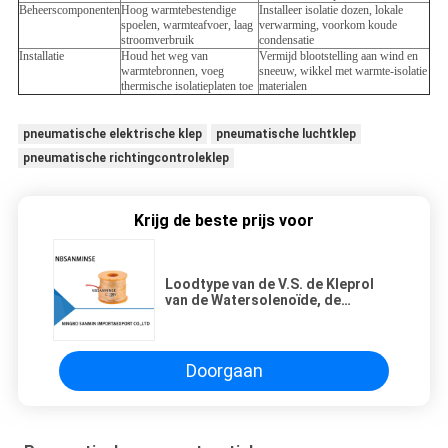
Beheerscomponenten
Hoog warmtebestendige
Installeer isolatie dozen, lokale
spoelen, warmteafvoer, laag
verwarming, voorkom koude
stroomverbruik
condensatie
Installatie
Houd het weg van
Vermijd blootstelling aan wind en
warmtebronnen, voeg
sneeuw, wikkel met warmte-isolatie
thermische isolatieplaten toe
materialen
pneumatische elektrische klep
pneumatische luchtklep
pneumatische richtingcontroleklep
Krijg de beste prijs voor
Loodtype van de V.S. de Kleprol
van de Watersolenoïde, de
Hydraulische Rol 220V AC van de
Klepsolenoïde
Doorgaan