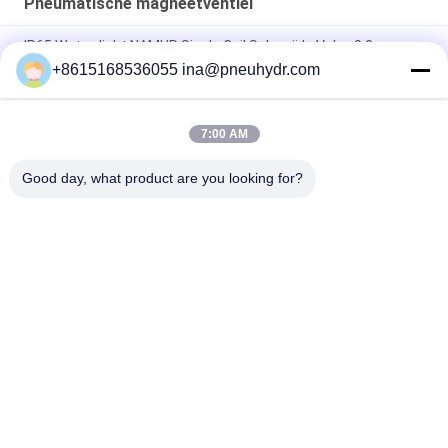
Pneumatische magneetventiel
IP65 Waterdicht NAMUR Single Coil Solenoïde Valve 0.2 -
1.0Mpa 60°C NBR PUR Seal
+8615168536055 ina@pneuhydr.com
FV-L10 In-Line 5-Weg Pneumatische Magneetventiel M7
7:00 AM
DOOS-Lood - typ van de de Kleprol DC24V gelijkstroom 29W
van de Reekssolenoïde de Rol van de de Impulsklep
Good day, what product are you looking for?
populaire categorieën
Alle
Pneumatische 
Pneumatische 
Magneetventiel
Impulsklep
De Pneumatische 
Pneumatische 
Klep Van Hoekseat
Luchtvibrator
De Klep Van De 
Het Smeermiddel 
Messingssolenoïde
Van De 
Filterregelgever