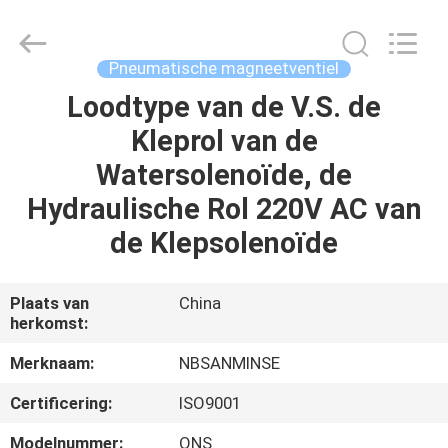
Sanmin
Import
And
Export
Co.,Ltd..
Pneumatische magneetventiel
All
Rights
Reserved.
Loodtype van de V.S. de
HUIS
Kleprol van de
PRODUCTEN
Watersolenoïde, de
Hydraulische Rol 220V AC van
ONGEVEER
de Klepsolenoïde
ONS
Plaats van
China
herkomst:
FABRIEKSREIS
Merknaam:
NBSANMINSE
KWALITEITSCONTROLE
Certificering:
ISO9001
Modelnummer:
ONS