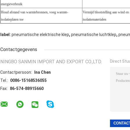
energieverbruik
Houd afstand van warmtebronnen, voeg warmte-
Vermijd blootstelling aan wind en
isolatieplaten toe
isolatiematerialen
,
,
label:
pneumatische elektrische klep
pneumatische luchtklep
pneum
Contactgegevens
NINGBO SANMIN IMPORT AND EXPORT CO.,LTD.
Direct Stu
Contactpersoon:
Ina Chen
Tel.:
0086-15168536055
Fax:
86-574-88915660