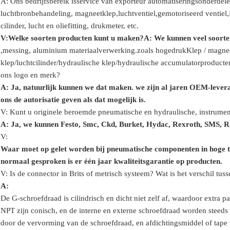
A: Ons bedrijfsbereik is
service van exporteur automatiseringsonderdele
luchtbronbehandeling, magneetklep,
luchtventiel,
gemotoriseerd ventiel,
cilinder,
lucht en olie
fitting
, drukmeter
, etc.
V:
Welke soorten producten kunt u maken?
A: We kunnen veel soorte
,
messing, aluminium
materiaalverwerking.
zoals hoge
druk
Klep / magnee
klep
/
luchtcilinder
/hydraulische klep/hydraulische accumulator
producte
ons logo en merk?
A: Ja, natuurlijk kunnen we dat maken. we zijn al jaren OEM-lever
ons de autorisatie geven als dat mogelijk is.
V: Kunt u originele beroemde pneumatische en hydraulische, instrume
A: Ja, we kunnen Festo, Smc, Ckd, Burket, Hydac, Rexroth, SMS, 
V:
Waar moet op gelet worden bij pneumatische componenten in hoge
normaal gesproken is er één jaar kwaliteitsgarantie op producten.
V: Is de connector in Brits of metrisch systeem? Wat is het verschil tu
A:
De G-schroefdraad is cilindrisch en dicht niet zelf af, waardoor extra
NPT zijn conisch, en de interne en externe schroefdraad worden steeds s
door de vervorming van de schroefdraad, en afdichtingsmiddel of tape 