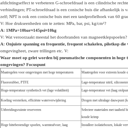
afdichtingseffect te verbeteren
G-schroefdraad is een cilindrische rechte
verbindingen; PT-schroefdraad is een conische buis die afhankelijk is
zelf; NPT is ook een conische buis met een tandprofielhoek van 60 gr
V: Hoe drukseenheden om te zetten: MPa, bar, psi, kg/cm²?
A: 1MPa=10bar≈145psi≈10kg
V: Wat veroorzaakt meestal het doorbranden van magneetklepspoelen?
A: Onjuiste spanning en frequentie, frequent schakelen, pilotkop die
omgeving
heet, zware trillingen etc.
V:
Waar moet op gelet worden bij pneumatische componenten in hoge 
omgevingen?
Focuspunt
Maatregelen voor omgevingen met hoge temperaturen
Maatregelen voor extreem koude
Fluororubber, PTFE
Lage-temperatuur nitril, siliconen
Hoge-temperatuur synthetisch vet (lage volatiliteit)
Lage-temperatuur vet (laag stolpunt
Koeling versterken, efficiënte waterverwijdering
Drogen met ultralage dauwpunt (ko
Uitbreidingsruimte reserveren
Selecteer materialen met taaiheid 
koude krimp
Hoge hittebestendige spoelen, warmteafvoer, laag
Installeer isolatieboxen, lokale 