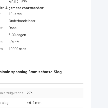
MFJ12 - 27Y
den Algemene voorwaarden:
:
10 -stcs
Onderhandelbaar
s:
Doos
5-30 dagen
es:
L/c, t/t
en:
10000 stcs
minale spanning 3mm schatte Slag
ale zuigkracht:
27n
e slag:
≥ 6. 2 mm