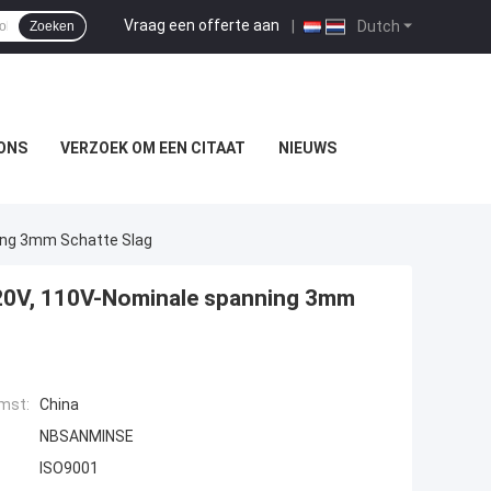
Vraag een offerte aan
|
Dutch
Zoeken
ONS
VERZOEK OM EEN CITAAT
NIEUWS
ing 3mm Schatte Slag
20V, 110V-Nominale spanning 3mm
mst:
China
NBSANMINSE
ISO9001