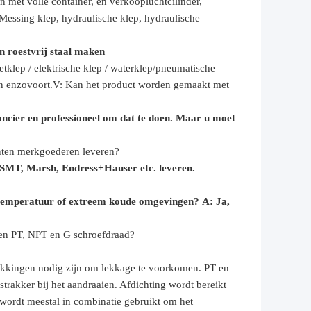
n met volle container, en verkoop
luchtcilinder,
Messing klep, hydraulische klep, hydraulische
n roestvrij staal maken
tklep / elektrische klep /
waterklep/
pneumatische
n enzovoort.
V: Kan het product worden gemaakt met
ancier en professioneel om dat te doen. Maar u moet
nten merkgoederen leveren?
RSMT, Marsh, Endress+Hauser etc. leveren.
 temperatuur of extreem koude omgevingen?
A: Ja,
ssen PT, NPT en G schroefdraad?
 pakkingen nodig zijn om lekkage te voorkomen. PT en
trakker bij het aandraaien. Afdichting wordt bereikt
wordt meestal in combinatie gebruikt om het