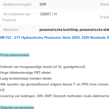
Bedrijfsvermogen:
30W
Stati
Het bedienen van
12000T / H
Draad
frquency:
Markeren:
pneumatische luchtklep
,
pneumatische elek
MFJ12 - 27Y Hydraulische Producten Serie 220V, 110V Nominale
Productkenmerken
Gebruik van hoogwaardige draad (of UL-goedgekeurd)
Hoge hittebestendige PBT-skelet
Laag koolstofstaal metalen skelet
Alle spoelen zijn geclassificeerd volgens klasse F en IP65 (met connec
CE
Levering van leidingen, DIN, AMP, Deutsch methoden zoals elektrisch
Selectieoverwegingen