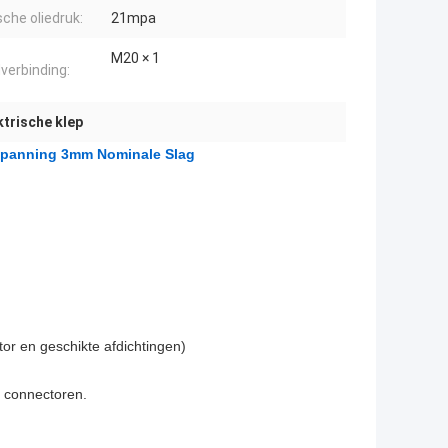
sche oliedruk:
21mpa
M20 × 1
verbinding:
trische klep
 Spanning 3mm Nominale Slag
tor en geschikte afdichtingen)
e connectoren.