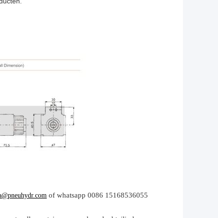
oducten.
of whatsapp 0086 15168536055
a@pneuhydr.com