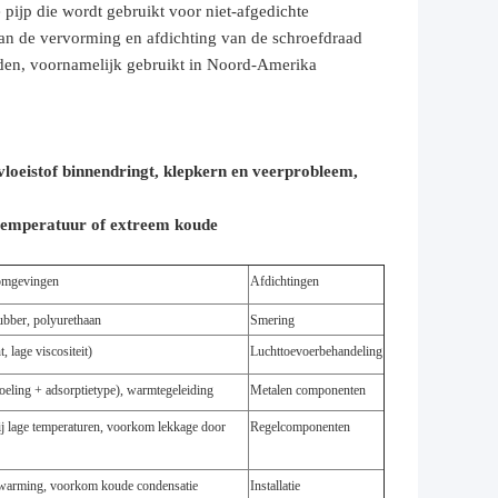
 pijp die wordt gebruikt voor niet-afgedichte
 van de vervorming en afdichting van de schroefdraad
aden, voornamelijk gebruikt in Noord-Amerika
 vloeistof binnendringt, klepkern en veerprobleem,
temperatuur of extreem koude
 omgevingen
Afdichtingen
rubber, polyurethaan
Smering
, lage viscositeit)
Luchttoevoerbehandeling
eling + adsorptietype), warmtegeleiding
Metalen componenten
bij lage temperaturen, voorkom lekkage door
Regelcomponenten
verwarming, voorkom koude condensatie
Installatie